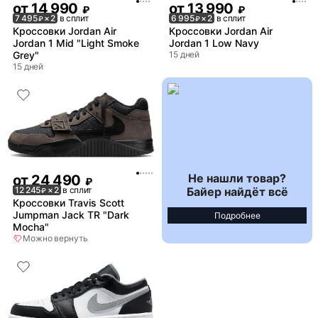
от
14 990
от
13 990
₽
₽
7 495
× 2
в сплит
6 995
× 2
в сплит
₽
₽
Кроссовки Jordan Air
Кроссовки Jordan Air
Jordan 1 Mid "Light Smoke
Jordan 1 Low Navy
Grey"
15 дней
15 дней
Не нашли товар?
от
24 490
₽
Байер найдёт всё
12 245
× 2
в сплит
₽
Кроссовки Travis Scott
Jumpman Jack TR "Dark
Подробнее
Mocha"
Можно вернуть