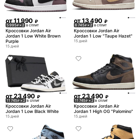
от
11 990
от
13 490
₽
₽
5 995
× 2
в сплит
6 745
× 2
в сплит
₽
₽
Кроссовки Jordan Air
Кроссовки Jordan Air
Jordan 1 Low White Brown
Jordan 1 Low "Taupe Hazet"
Purple
15 дней
15 дней
от
23 490
от
23 490
₽
₽
11 745
× 2
в сплит
11 745
× 2
в сплит
₽
₽
Кроссовки Jordan Air
Кроссовки Jordan Air
Jordan 1 Low Black White
Jordan 1 High OG "Palomino"
15 дней
15 дней