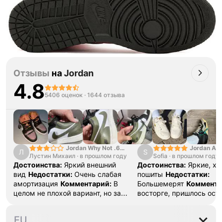
Отзывы
на
Jordan
4.8
5406 оценок
·
1644 отзыва
Jordan Why Not .6
Jordan Air
Л
S
Лустин Михаил
"Bright Crimson" PF
·
в прошлом году
Sofia
·
в прошлом году
SE "Turf O
Достоинства:
Яркий внешний
Достоинства:
Яркие, х
вид
Недостатки:
Очень слабая
пошиты
Недостатки:
амортизация
Комментарий:
В
Большемерят
Коммента
целом не плохой вариант, но за
восторге, пришлось ост
стоимость этих кроссовок
первые на вырост , пер
множество других более хороших
новые поменьше. Наряд
42
42.5
43
44
44.5
EU
баскетбольных кроссовок
красивые.