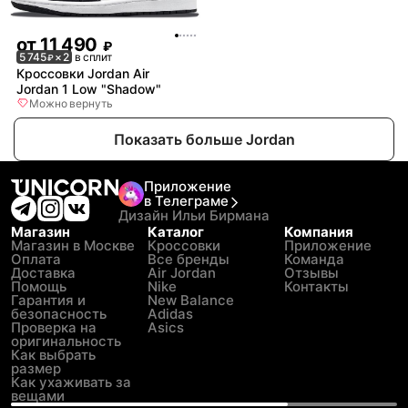
от
11 490
₽
5 745
× 2
в сплит
₽
Кроссовки Jordan Air
Jordan 1 Low "Shadow"
Можно вернуть
Показать больше Jordan
Приложение
в Телеграме
Дизайн Ильи Бирмана
Магазин
Каталог
Компания
Магазин в Москве
Кроссовки
Приложение
Оплата
Все бренды
Команда
Доставка
Air Jordan
Отзывы
Помощь
Nike
Контакты
Гарантия и
New Balance
безопасность
Adidas
Проверка на
Asics
оригинальность
Как выбрать
размер
Как ухаживать за
вещами