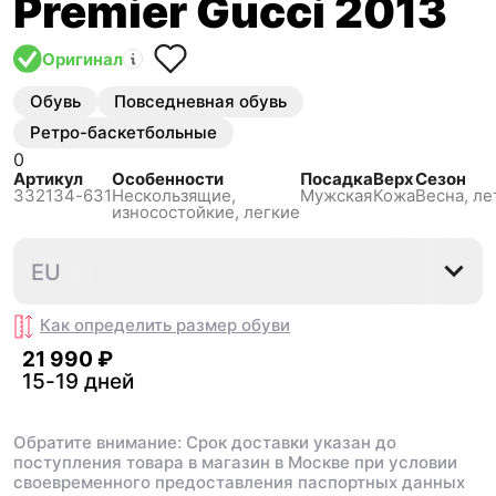
Premier Gucci 2013
Оригинал
Обувь
Повседневная обувь
Ретро-баскетбольные
0
Артикул
Особенности
Посадка
Верх
Сезон
332134-631
Нескользящиe,
Мужская
Кожа
Весна, ле
износостойкие, легкие
42
42.5
43
44
44.5
EU
Как определить размер
обуви
21 990 ₽
15-19 дней
Обратите внимание: Срок доставки указан до
поступления товара в магазин в Москве при условии
своевременного предоставления паспортных данных