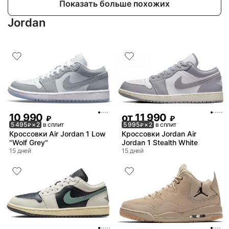
Показать больше похожих
Jordan
10 990
от
11 990
₽
₽
5 495
× 2
в сплит
5 995
× 2
в сплит
₽
₽
Кроссовки Air Jordan 1 Low
Кроссовки Jordan Air
"Wolf Grey"
Jordan 1 Stealth White
15 дней
15 дней