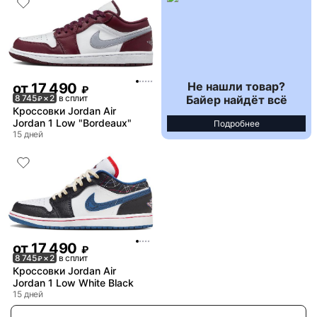
Не нашли товар?
от
17 490
₽
Байер найдёт всё
8 745
× 2
в сплит
₽
Кроссовки Jordan Air
Jordan 1 Low "Bordeaux"
Подробнее
15 дней
от
17 490
₽
8 745
× 2
в сплит
₽
Кроссовки Jordan Air
Jordan 1 Low White Black
15 дней