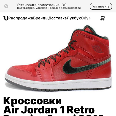
Установите приложение iOS
Установить
Там быстрее, удобнее и больше возможностей
Распродажа
Бренды
Доставка
Лукбук
Обувь
Одежда
Ак
Кроссовки
Air Jordan 1 Retro