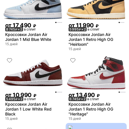
от
17 490
от
11 990
₽
₽
8 745
× 2
в сплит
5 995
× 2
в сплит
₽
₽
Кроссовки Jordan Air
Кроссовки Jordan Air
Jordan 1 Mid Blue White
Jordan 1 Retro High OG
15 дней
"Heirloom"
15 дней
от
10 990
от
13 490
₽
₽
5 495
× 2
в сплит
6 745
× 2
в сплит
₽
₽
Кроссовки Jordan Air
Кроссовки Jordan Air
Jordan 1 Low White Red
Jordan 1 Retro High OG
Black
"Heritage"
15 дней
15 дней