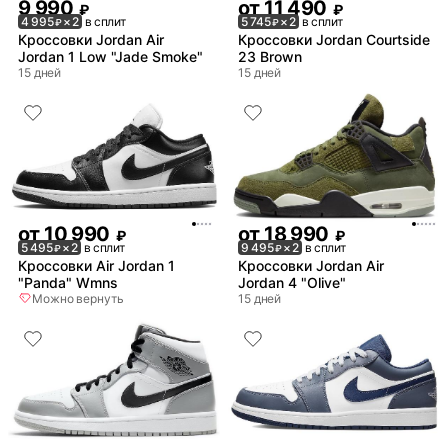
9 990
от
11 490
₽
₽
4 995
× 2
в сплит
5 745
× 2
в сплит
₽
₽
Кроссовки Jordan Air
Кроссовки Jordan Courtside
Jordan 1 Low "Jade Smoke"
23 Brown
15 дней
15 дней
от
10 990
от
18 990
₽
₽
5 495
× 2
в сплит
9 495
× 2
в сплит
₽
₽
Кроссовки Air Jordan 1
Кроссовки Jordan Air
"Panda" Wmns
Jordan 4 "Olive"
Можно вернуть
15 дней