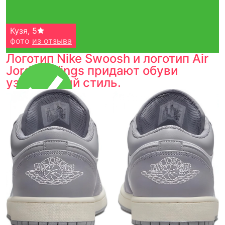
Кузя
,
5
фото
из отзыва
Логотип Nike Swoosh и логотип Air
Jordan Wings придают обуви
узнаваемый стиль.
Тройная гарантия
оригинальности
Товар сертифицирован и опломбирован.
Проверяем на оригинальность
по 16 параметрам.
Если придёт подделка — вернём деньги
в трёхкратном размере.
Как мы провеяем товары