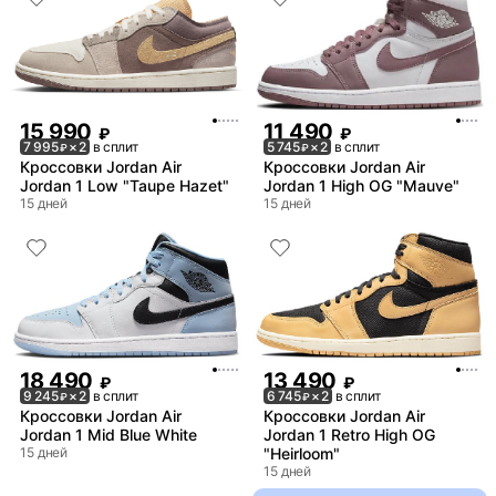
15 990
11 490
₽
₽
7 995
× 2
в сплит
5 745
× 2
в сплит
₽
₽
Кроссовки Jordan Air
Кроссовки Jordan Air
Jordan 1 Low "Taupe Hazet"
Jordan 1 High OG "Mauve"
15 дней
15 дней
18 490
13 490
₽
₽
9 245
× 2
в сплит
6 745
× 2
в сплит
₽
₽
Кроссовки Jordan Air
Кроссовки Jordan Air
Jordan 1 Mid Blue White
Jordan 1 Retro High OG
15 дней
"Heirloom"
15 дней