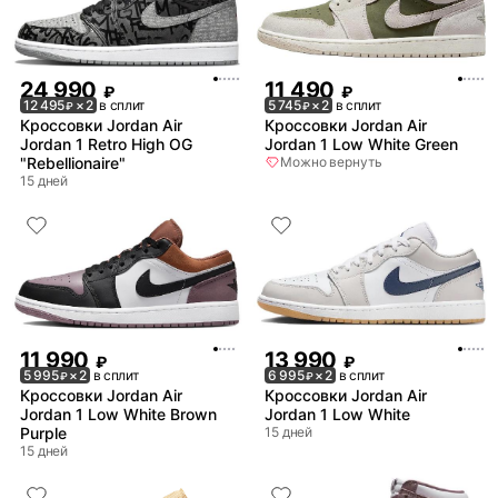
24 990
11 490
₽
₽
12 495
× 2
в сплит
5 745
× 2
в сплит
₽
₽
Кроссовки Jordan Air
Кроссовки Jordan Air
Jordan 1 Retro High OG
Jordan 1 Low White Green
"Rebellionaire"
Можно вернуть
15 дней
11 990
13 990
₽
₽
5 995
× 2
в сплит
6 995
× 2
в сплит
₽
₽
Кроссовки Jordan Air
Кроссовки Jordan Air
Jordan 1 Low White Brown
Jordan 1 Low White
Purple
15 дней
15 дней