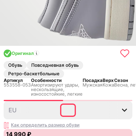
Оригинал
Обувь
Повседневная обувь
Ретро-баскетбольные
Артикул
Особенности
Посадка
Верх
Сезон
553558-053
Амортизируют удары,
Мужская
Кожа
Весна, ле
нескользящиe,
износостойкие, легкие
40
40.5
41
42
42.5
EU
Как определить размер
обуви
14 990 ₽