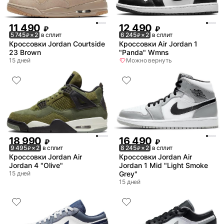
11 490
12 490
₽
₽
5 745
× 2
в сплит
6 245
× 2
в сплит
₽
₽
Кроссовки Jordan Courtside
Кроссовки Air Jordan 1
23 Brown
"Panda" Wmns
15 дней
Можно вернуть
18 990
16 490
₽
₽
9 495
× 2
в сплит
8 245
× 2
в сплит
₽
₽
Кроссовки Jordan Air
Кроссовки Jordan Air
Jordan 4 "Olive"
Jordan 1 Mid "Light Smoke
15 дней
Grey"
15 дней