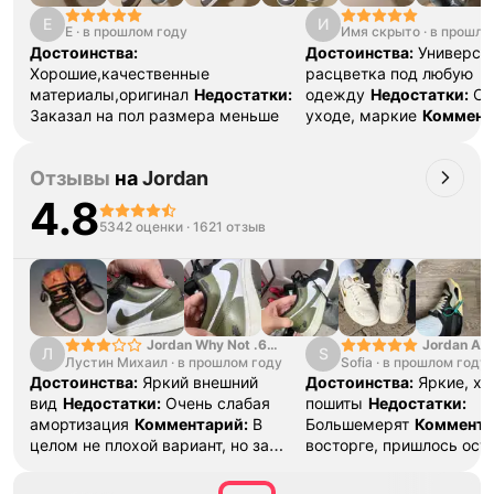
E
И
E
·
в прошлом году
Имя скрыто
·
в прошло
Достоинства:
Достоинства:
Универса
Хорошие,качественные
расцветка под любую
материалы,оригинал
Недостатки:
одежду
Недостатки:
Сл
Заказал на пол размера меньше
уходе, маркие
Коммент
Хорошие кроссовки, до
Отзывы
на
Jordan
4.8
5342 оценки
·
1621 отзыв
Jordan Why Not .6
Jordan Air
Л
S
Лустин Михаил
"Bright Crimson" PF
·
в прошлом году
Sofia
·
в прошлом году
SE "Turf O
Достоинства:
Яркий внешний
Достоинства:
Яркие, х
вид
Недостатки:
Очень слабая
пошиты
Недостатки:
амортизация
Комментарий:
В
Большемерят
Коммента
целом не плохой вариант, но за
восторге, пришлось ост
стоимость этих кроссовок
первые на вырост , пер
множество других более хороших
новые поменьше. Наряд