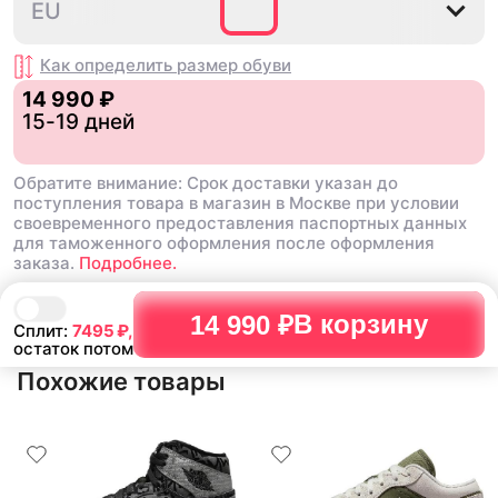
40
40.5
41
42
42.5
EU
баскетбольных кроссовок
красивые.
Как определить размер
обуви
14 990 ₽
15-19 дней
Обратите внимание: Срок доставки указан до
поступления товара в магазин в Москве при условии
своевременного предоставления паспортных данных
для таможенного оформления после оформления
заказа.
Подробнее.
В корзину
14 990 ₽
Сплит:
7495
₽,
остаток потом
Похожие товары