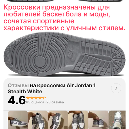
Кроссовки предназначены для
любителей баскетбола и моды,
сочетая спортивные
характеристики с уличным стилем.
Отзывы
на
кроссовки Air Jordan 1
Stealth White
4.6
63 оценки
·
23 отзыва