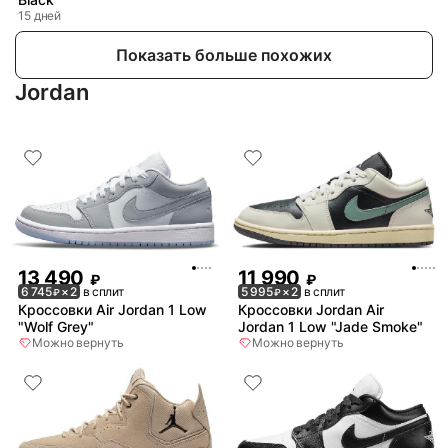
15 дней
Показать больше похожих
Jordan
13 490
11 990
₽
₽
6 745
× 2
в сплит
5 995
× 2
в сплит
₽
₽
Кроссовки Air Jordan 1 Low
Кроссовки Jordan Air
"Wolf Grey"
Jordan 1 Low "Jade Smoke"
Можно вернуть
Можно вернуть