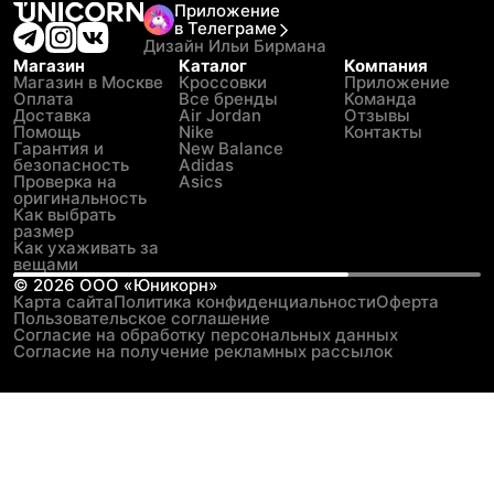
Приложение
в Телеграме
Дизайн Ильи Бирмана
Магазин
Каталог
Компания
Магазин в Москве
Кроссовки
Приложение
Оплата
Все бренды
Команда
Доставка
Air Jordan
Отзывы
Помощь
Nike
Контакты
Гарантия и
New Balance
безопасность
Adidas
Проверка на
Asics
оригинальность
Как выбрать
размер
Как ухаживать за
вещами
©
2026
ООО «Юникорн»
Карта сайта
Политика конфиденциальности
Оферта
Пользовательское соглашение
Согласие на обработку персональных данных
Согласие на получение рекламных рассылок