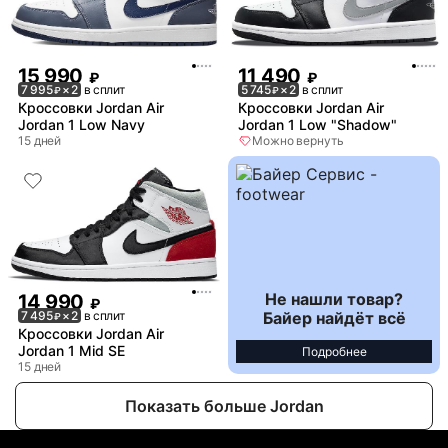
15 990
11 490
₽
₽
7 995
× 2
в сплит
5 745
× 2
в сплит
₽
₽
Кроссовки Jordan Air
Кроссовки Jordan Air
Jordan 1 Low Navy
Jordan 1 Low "Shadow"
15 дней
Можно вернуть
Не нашли товар?
14 990
₽
Байер найдёт всё
7 495
× 2
в сплит
₽
Кроссовки Jordan Air
Jordan 1 Mid SE
Подробнее
15 дней
Показать больше Jordan