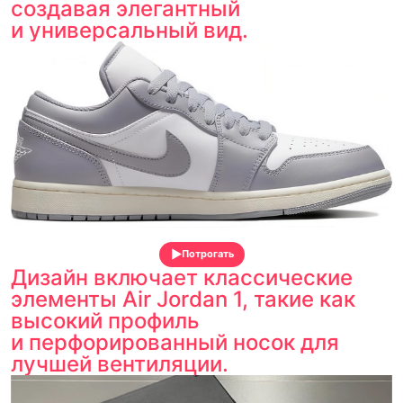
создавая элегантный
и универсальный вид.
Потрогать
Дизайн включает классические
элементы Air Jordan 1, такие как
высокий профиль
и перфорированный носок для
лучшей вентиляции.