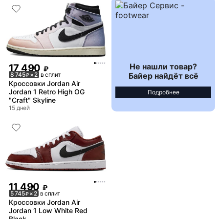
Не нашли товар?
17 490
₽
Байер найдёт всё
8 745
× 2
в сплит
₽
Кроссовки Jordan Air
Jordan 1 Retro High OG
Подробнее
"Craft" Skyline
15 дней
11 490
₽
5 745
× 2
в сплит
₽
Кроссовки Jordan Air
Jordan 1 Low White Red
Black