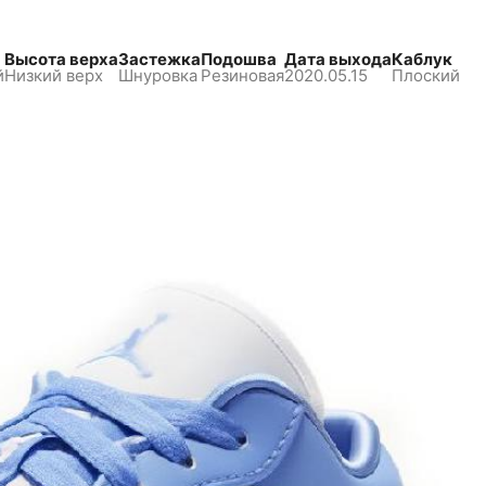
Высота верха
Застежка
Подошва
Дата выхода
Каблук
й
Низкий верх
Шнуровка
Резиновая
2020.05.15
Плоский
В корзину
21 490 ₽
Сплит:
10745
₽,
остаток потом