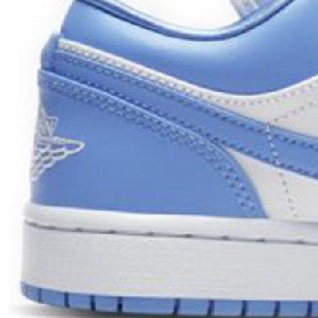
Проверяем на оригинальность
по 16 параметрам.
Если придёт подделка — вернём деньги
в трёхкратном размере.
Как мы провеяем товары