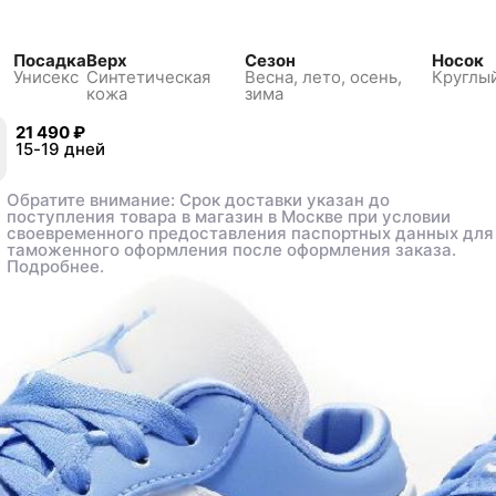
Посадка
Верх
Сезон
Носок
Унисекс
Синтетическая
Весна, лето, осень,
Круглы
кожа
зима
21 490 ₽
21 490 ₽
.5
.5
15-19 дней
15-19 дней
39
39
40
40
40.5
40.5
41
41
42
42
42.5
42.5
43
43
44
44
44.5
44.5
Обратите внимание: Срок доставки указан до
Обратите внимание: Срок доставки указан до
поступления товара в магазин в Москве при условии
поступления товара в магазин в Москве при условии
своевременного предоставления паспортных данных для
своевременного предоставления паспортных данных для
таможенного оформления после оформления заказа.
таможенного оформления после оформления заказа.
Подробнее.
Подробнее.