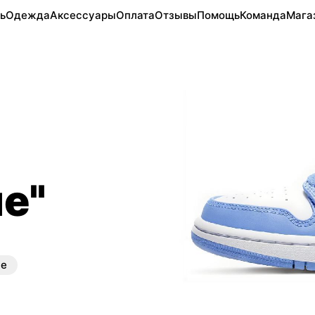
ь
Одежда
Аксессуары
Оплата
Отзывы
Помощь
Команда
Мага
ue"
ые