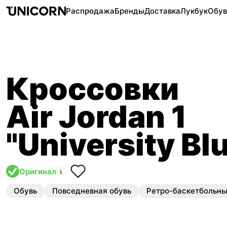
Распродажа
Бренды
Доставка
Лукбук
Обув
Кроссовки
Air Jordan 1
"University Bl
Оригинал
Обувь
Повседневная обувь
Ретро-баскетбольн