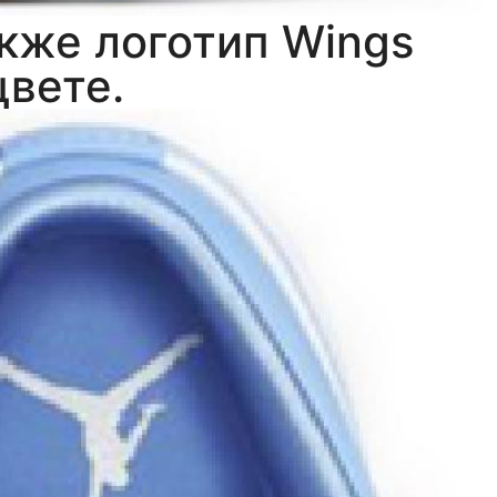
акже логотип Wings
цвете.