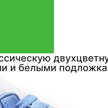
Анонимный покупатель
,
5
фото
из отзыва
ссическую двухцветн
ми и белыми подложка