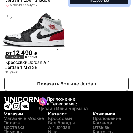
Jordan 1 Low "Shadow"
Подробнее
Можно вернуть
от
12 490
₽
6 245
× 2
в сплит
₽
Кроссовки Jordan Air
Jordan 1 Mid SE
15 дней
Показать больше Jordan
Приложение
в Телеграме
Дизайн Ильи Бирмана
Магазин
Каталог
Компания
Магазин в Москве
Кроссовки
Приложение
Оплата
Все бренды
Команда
Доставка
Air Jordan
Отзывы
Помощь
Nike
Контакты