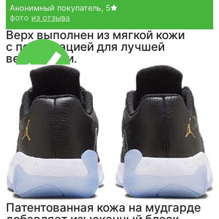
Анонимный покупатель
,
5
фото
из отзыва
Верх выполнен из мягкой кожи
с перфорацией для лучшей
вентиляции.
Тройная гарантия
оригинальности
Товар сертифицирован и опломбирован.
Проверяем на оригинальность
по 16 параметрам.
Если придёт подделка — вернём деньги
в трёхкратном размере.
Как мы провеяем товары
Патентованная кожа на мудгарде