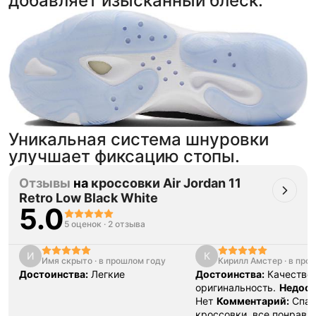
добавляет изысканный блеск.
Уникальная система шнуровки
улучшает фиксацию стопы.
Отзывы
на
кроссовки Air Jordan 11
Retro Low Black White
5.0
5 оценок
·
2 отзыва
И
К
Имя скрыто
·
в прошлом году
Кирилл Амстер
·
в про
Достоинства:
Легкие
Достоинства:
Качество,
оригинальность.
Недост
Нет
Комментарий:
Спас
кроссовки, все понрави