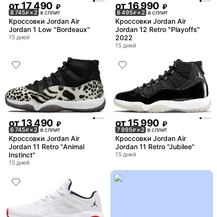
от
17 490
от
16 990
₽
₽
8 745
× 2
в сплит
8 495
× 2
в сплит
₽
₽
Кроссовки Jordan Air
Кроссовки Jordan Air
Jordan 1 Low "Bordeaux"
Jordan 12 Retro "Playoffs"
15 дней
2022
15 дней
от
13 490
от
15 990
₽
₽
6 745
× 2
в сплит
7 995
× 2
в сплит
₽
₽
Кроссовки Jordan Air
Кроссовки Jordan Air
Jordan 11 Retro "Animal
Jordan 11 Retro "Jubilee"
Instinct"
15 дней
15 дней