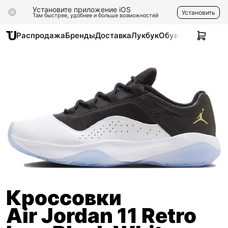
Установите приложение iOS
Установить
Там быстрее, удобнее и больше возможностей
Распродажа
Бренды
Доставка
Лукбук
Обувь
Одежда
Ак
Кроссовки
Air Jordan 11 Retro