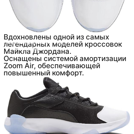
Вдохновлены одной из самых
Анонимный покупатель
Кирилл Амстер
,
5
,
5
легендарных моделей кроссовок
фото
фото
из отзыва
из отзыва
Майкла Джордана.
Оснащены системой амортизации
Zoom Air, обеспечивающей
повышенный комфорт.