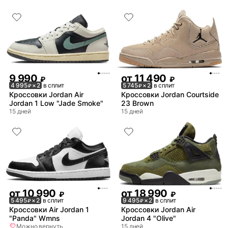
9 990
от
11 490
₽
₽
4 995
× 2
в сплит
5 745
× 2
в сплит
₽
₽
Кроссовки Jordan Air
Кроссовки Jordan Courtside
Jordan 1 Low "Jade Smoke"
23 Brown
15 дней
15 дней
от
10 990
от
18 990
₽
₽
5 495
× 2
в сплит
9 495
× 2
в сплит
₽
₽
Кроссовки Air Jordan 1
Кроссовки Jordan Air
"Panda" Wmns
Jordan 4 "Olive"
Можно вернуть
15 дней