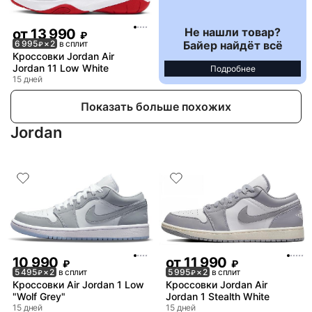
Не нашли товар?
от
13 990
₽
Байер найдёт всё
6 995
× 2
в сплит
₽
Кроссовки Jordan Air
Jordan 11 Low White
Подробнее
15 дней
Показать больше похожих
Jordan
10 990
от
11 990
₽
₽
5 495
× 2
в сплит
5 995
× 2
в сплит
₽
₽
Кроссовки Air Jordan 1 Low
Кроссовки Jordan Air
"Wolf Grey"
Jordan 1 Stealth White
15 дней
15 дней