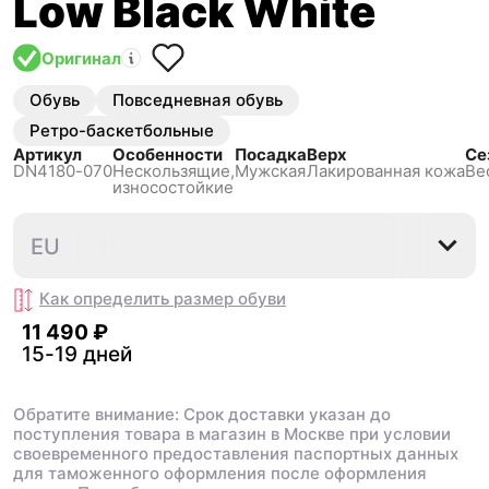
Low Black White
Оригинал
Обувь
Повседневная обувь
Ретро-баскетбольные
Артикул
Особенности
Посадка
Верх
Се
DN4180-070
Нескользящиe,
Мужская
Лакированная кожа
Ве
износостойкие
40
40.5
41
42
42.5
EU
Как определить размер
обуви
11 490 ₽
15-19 дней
Обратите внимание: Срок доставки указан до
поступления товара в магазин в Москве при условии
своевременного предоставления паспортных данных
для таможенного оформления после оформления