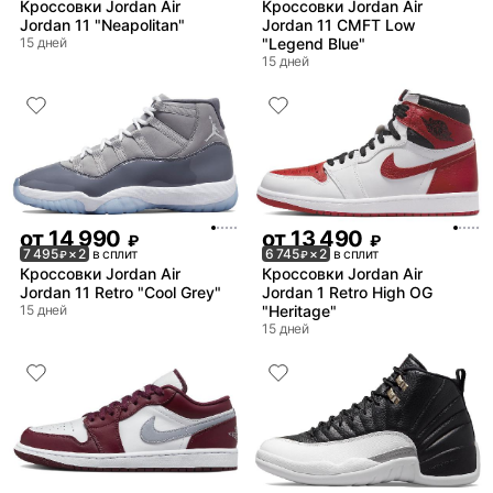
Кроссовки Jordan Air
Кроссовки Jordan Air
Jordan 11 "Neapolitan"
Jordan 11 CMFT Low
15 дней
"Legend Blue"
15 дней
от
14 990
от
13 490
₽
₽
7 495
× 2
в сплит
6 745
× 2
в сплит
₽
₽
Кроссовки Jordan Air
Кроссовки Jordan Air
Jordan 11 Retro "Cool Grey"
Jordan 1 Retro High OG
15 дней
"Heritage"
15 дней