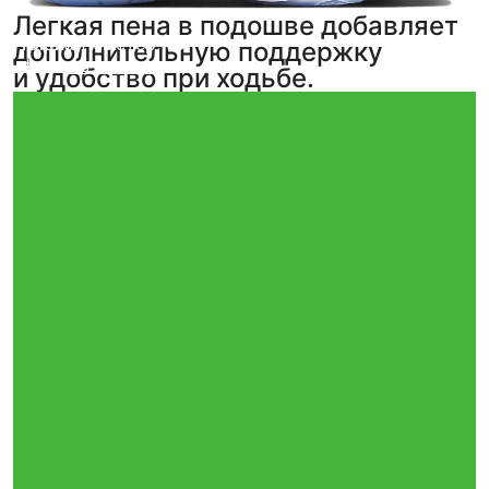
Легкая пена в подошве добавляет
Кирилл Амстер
Nikolay
,
5
,
5
дополнительную поддержку
фото
фото
из отзыва
из отзыва
и удобство при ходьбе.