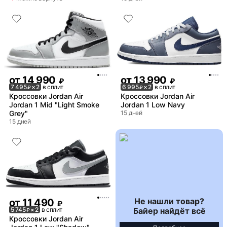
от
14 990
от
13 990
₽
₽
7 495
× 2
в сплит
6 995
× 2
в сплит
₽
₽
Кроссовки Jordan Air
Кроссовки Jordan Air
Jordan 1 Mid "Light Smoke
Jordan 1 Low Navy
Grey"
15 дней
15 дней
Не нашли товар?
от
11 490
₽
Байер найдёт всё
5 745
× 2
в сплит
₽
Кроссовки Jordan Air