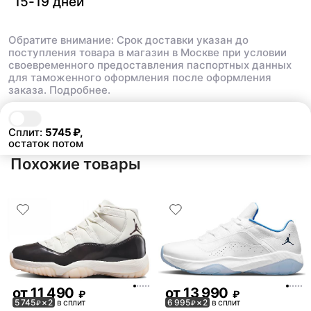
15-19 дней
Обратите внимание: Срок доставки указан до
поступления товара в магазин в Москве при условии
своевременного предоставления паспортных данных
для таможенного оформления после оформления
заказа.
Подробнее.
В корзину
11 490 ₽
Сплит:
5745
₽,
остаток потом
Похожие товары
от
11 490
от
13 990
₽
₽
5 745
× 2
в сплит
6 995
× 2
в сплит
₽
₽