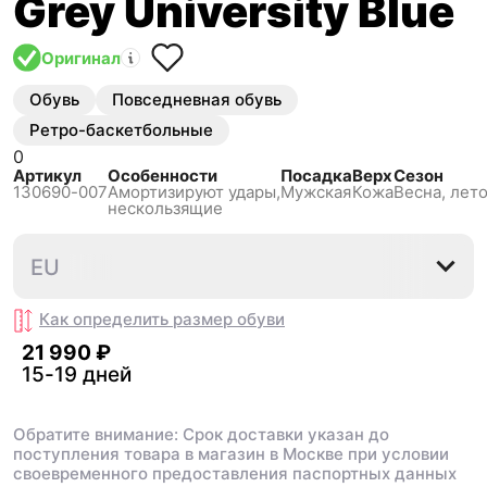
Grey University Blue
Оригинал
Обувь
Повседневная обувь
Ретро-баскетбольные
0
Артикул
Особенности
Посадка
Верх
Сезон
130690-007
Амортизируют удары,
Мужская
Кожа
Весна, лето
нескользящиe
40.5
41
42
42.5
43
4
EU
Как определить размер
обуви
21 990 ₽
15-19 дней
Обратите внимание: Срок доставки указан до
поступления товара в магазин в Москве при условии
своевременного предоставления паспортных данных