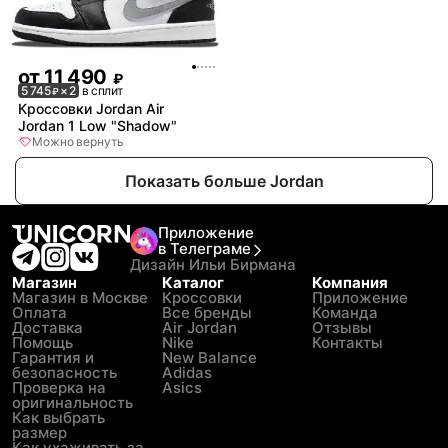
от
11 490
₽
5 745
× 2
в сплит
₽
Кроссовки Jordan Air
Jordan 1 Low "Shadow"
Можно вернуть
Показать больше Jordan
Приложение
в Телеграме
Дизайн Ильи Бирмана
Магазин
Каталог
Компания
Магазин в Москве
Кроссовки
Приложение
Оплата
Все бренды
Команда
Доставка
Air Jordan
Отзывы
Помощь
Nike
Контакты
Гарантия и
New Balance
безопасность
Adidas
Проверка на
Asics
оригинальность
Как выбрать
размер
Как ухаживать за