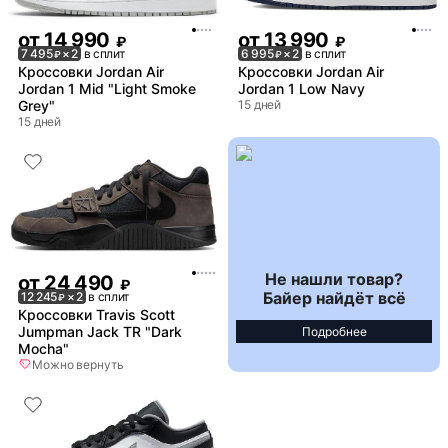
от
14 990
от
13 990
₽
₽
7 495
× 2
в сплит
6 995
× 2
в сплит
₽
₽
Кроссовки Jordan Air
Кроссовки Jordan Air
Jordan 1 Mid "Light Smoke
Jordan 1 Low Navy
Grey"
15 дней
15 дней
Не нашли товар?
от
24 490
₽
Байер найдёт всё
12 245
× 2
в сплит
₽
Кроссовки Travis Scott
Jumpman Jack TR "Dark
Подробнее
Mocha"
Можно вернуть