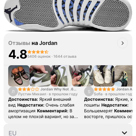
Отзывы
на
Jordan
4.8
5406 оценок
·
1644 отзыва
Jordan Why Not .6
Jordan Air
Л
S
Лустин Михаил
"Bright Crimson" PF
·
в прошлом году
Sofia
·
в прошлом году
SE "Turf O
Достоинства:
Яркий внешний
Достоинства:
Яркие, х
вид
Недостатки:
Очень слабая
пошиты
Недостатки:
амортизация
Комментарий:
В
Большемерят
Коммента
целом не плохой вариант, но за
восторге, пришлось ост
стоимость этих кроссовок
первые на вырост , пер
множество других более хороших
новые поменьше. Наряд
40.5
41
42
42.5
43
4
EU
баскетбольных кроссовок
красивые.