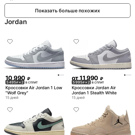
Показать больше похожих
Jordan
10 990
от
11 990
₽
₽
5 495
× 2
в сплит
5 995
× 2
в сплит
₽
₽
Кроссовки Air Jordan 1 Low
Кроссовки Jordan Air
"Wolf Grey"
Jordan 1 Stealth White
15 дней
15 дней