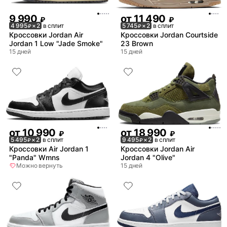
9 990
от
11 490
₽
₽
4 995
× 2
в сплит
5 745
× 2
в сплит
₽
₽
Кроссовки Jordan Air
Кроссовки Jordan Courtside
Jordan 1 Low "Jade Smoke"
23 Brown
15 дней
15 дней
от
10 990
от
18 990
₽
₽
5 495
× 2
в сплит
9 495
× 2
в сплит
₽
₽
Кроссовки Air Jordan 1
Кроссовки Jordan Air
"Panda" Wmns
Jordan 4 "Olive"
Можно вернуть
15 дней