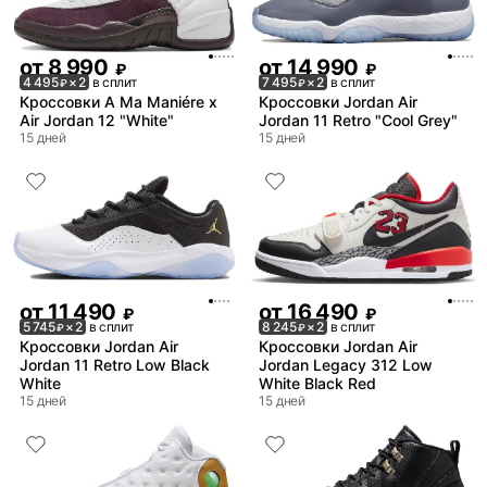
от
8 990
от
14 990
₽
₽
4 495
× 2
в сплит
7 495
× 2
в сплит
₽
₽
Кроссовки A Ma Maniére x
Кроссовки Jordan Air
Air Jordan 12 "White"
Jordan 11 Retro "Cool Grey"
15 дней
15 дней
от
11 490
от
16 490
₽
₽
5 745
× 2
в сплит
8 245
× 2
в сплит
₽
₽
Кроссовки Jordan Air
Кроссовки Jordan Air
Jordan 11 Retro Low Black
Jordan Legacy 312 Low
White
White Black Red
15 дней
15 дней