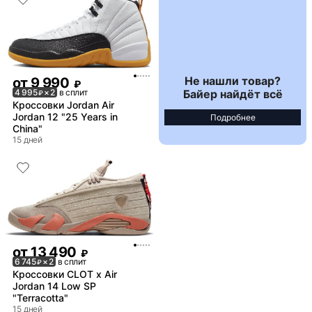
Не нашли товар?
от
9 990
₽
Байер найдёт всё
4 995
× 2
в сплит
₽
Кроссовки Jordan Air
Jordan 12 "25 Years in
Подробнее
China"
15 дней
от
13 490
₽
6 745
× 2
в сплит
₽
Кроссовки CLOT x Air
Jordan 14 Low SP
"Terracotta"
15 дней