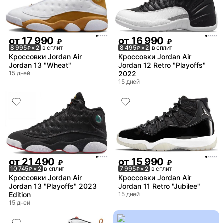
от
17 990
от
16 990
₽
₽
8 995
× 2
в сплит
8 495
× 2
в сплит
₽
₽
Кроссовки Jordan Air
Кроссовки Jordan Air
Jordan 13 "Wheat"
Jordan 12 Retro "Playoffs"
15 дней
2022
15 дней
от
21 490
от
15 990
₽
₽
10 745
× 2
в сплит
7 995
× 2
в сплит
₽
₽
Кроссовки Jordan Air
Кроссовки Jordan Air
Jordan 13 "Playoffs" 2023
Jordan 11 Retro "Jubilee"
Edition
15 дней
15 дней