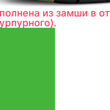
полнена из замши в о
пурпурного).