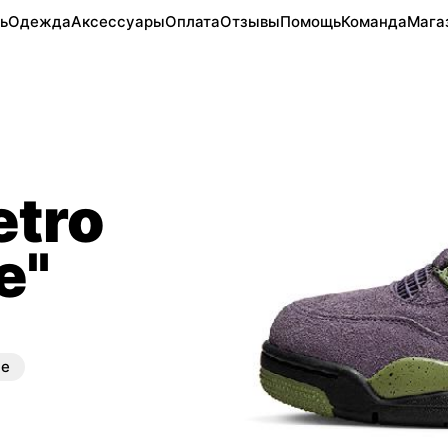
ь
Одежда
Аксессуары
Оплата
Отзывы
Помощь
Команда
Мага
etro
e"
ые