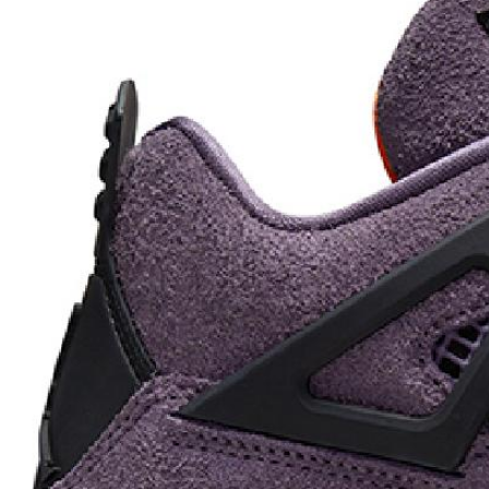
Тройная гарантия
оригинальности
Товар сертифицирован и опломбирован.
Проверяем на оригинальность
по 16 параметрам.
Если придёт подделка — вернём деньги
в трёхкратном размере.
Как мы провеяем товары