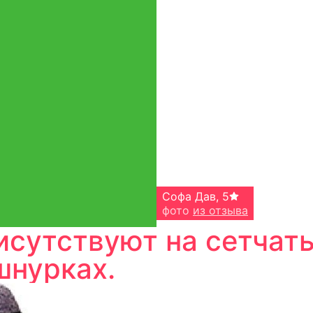
Софа Дав
,
5
фото
из отзыва
сутствуют на сетчаты
шнурках.