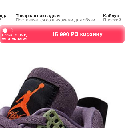
хода
Товарная накладная
Каблук
6
Поставляется со шнурками
для обуви
Плоский
В корзину
15 990 ₽
46
46
47
47
48.5
48.5
Сплит:
7995
₽,
остаток потом