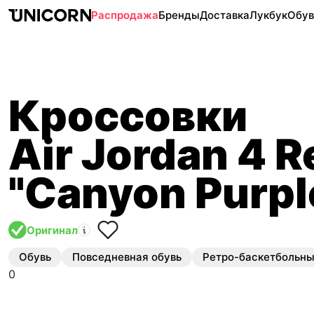
Распродажа
Бренды
Доставка
Лукбук
Обув
Кроссовки
Air Jordan 4 R
"Canyon Purpl
Оригинал
Обувь
Повседневная обувь
Ретро-баскетбольн
0