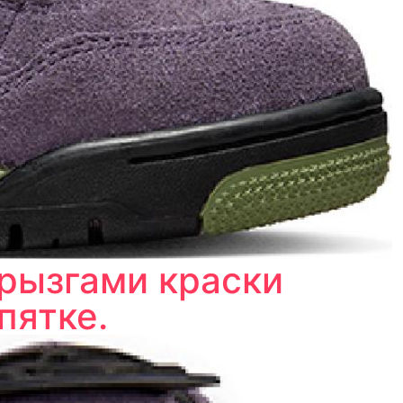
рызгами краски
пятке.