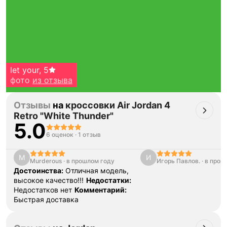
let your
,
5
фото
из отзыва
Отзывы
на
кроссовки Air Jordan 4
Retro "White Thunder"
5.0
6 оценок
·
1 отзыв
M
И
Murderous
·
в прошлом году
Игорь Павлов.
·
в прош
Тройная гарантия
Достоинства:
Отличная модель,
оригинальности
высокое качество!!!
Недостатки:
Товар сертифицирован и опломбирован.
Недостатков нет
Комментарий:
Проверяем на оригинальность
Быстрая доставка
по 16 параметрам.
Если придёт подделка — вернём деньги
в трёхкратном размере.
Как мы провеяем товары