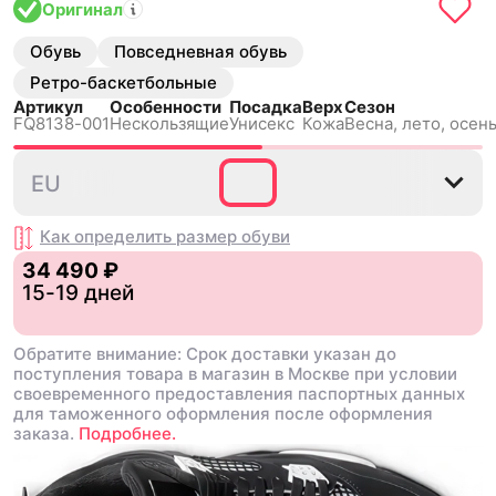
Оригинал
Обувь
Повседневная обувь
Ретро-баскетбольные
Артикул
Особенности
Посадка
Верх
Сезон
FQ8138-001
Нескользящиe
Унисекс
Кожа
Весна, лето, осень
40
40.5
41
42
42.5
EU
Как определить размер
обуви
34 490 ₽
15-19 дней
Обратите внимание: Срок доставки указан до
поступления товара в магазин в Москве при условии
своевременного предоставления паспортных данных
для таможенного оформления после оформления
заказа.
Подробнее.