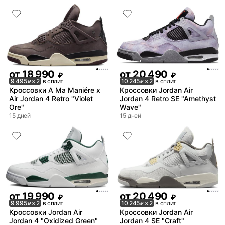
от
18 990
от
20 490
₽
₽
9 495
× 2
в сплит
10 245
× 2
в сплит
₽
₽
Кроссовки A Ma Maniére x
Кроссовки Jordan Air
Air Jordan 4 Retro "Violet
Jordan 4 Retro SE "Amethyst
Ore"
Wave"
15 дней
15 дней
от
19 990
от
20 490
₽
₽
9 995
× 2
в сплит
10 245
× 2
в сплит
₽
₽
Кроссовки Jordan Air
Кроссовки Jordan Air
Jordan 4 "Oxidized Green"
Jordan 4 SE "Craft"