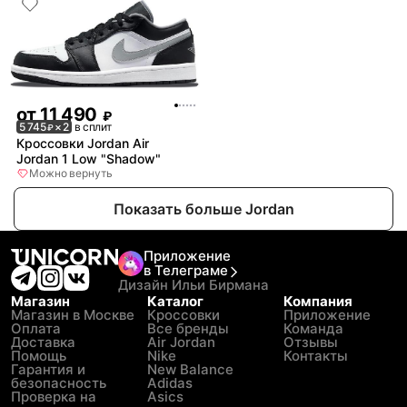
от
11 490
₽
5 745
× 2
в сплит
₽
Кроссовки Jordan Air
Jordan 1 Low "Shadow"
Можно вернуть
Показать больше Jordan
Приложение
в Телеграме
Дизайн Ильи Бирмана
Магазин
Каталог
Компания
Магазин в Москве
Кроссовки
Приложение
Оплата
Все бренды
Команда
Доставка
Air Jordan
Отзывы
Помощь
Nike
Контакты
Гарантия и
New Balance
безопасность
Adidas
Проверка на
Asics