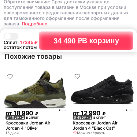
Обратите внимание: Срок доставки указан до
поступления товара в магазин в Москве при условии
своевременного предоставления паспортных данных
для таможенного оформления после оформления
заказа.
Подробнее.
В корзину
34 490 ₽
Сплит:
17245
₽,
остаток потом
Похожие товары
от
18 990
от
12 990
₽
₽
9 495
× 2
в сплит
6 495
× 2
в сплит
₽
₽
Кроссовки Jordan Air
Кроссовки Jordan Air
Jordan 4 "Olive"
Jordan 4 "Black Cat"
15 дней
Можно вернуть