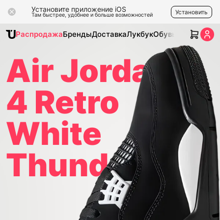
Установите приложение iOS
Установить
Там быстрее, удобнее и больше возможностей
Распродажа
Бренды
Доставка
Лукбук
Обувь
Одежда
Ак
Air Jordan
4 Retro
White
Thunder