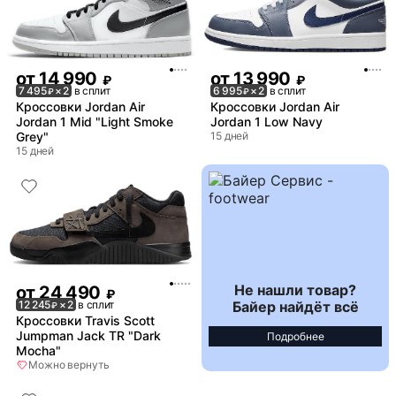
от
14 990
от
13 990
₽
₽
7 495
× 2
в сплит
6 995
× 2
в сплит
₽
₽
Кроссовки Jordan Air
Кроссовки Jordan Air
Jordan 1 Mid "Light Smoke
Jordan 1 Low Navy
Grey"
15 дней
15 дней
Не нашли товар?
от
24 490
₽
Байер найдёт всё
12 245
× 2
в сплит
₽
Кроссовки Travis Scott
Jumpman Jack TR "Dark
Подробнее
Mocha"
Можно вернуть