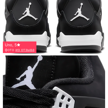
Uno
,
5
фото
из отзыва