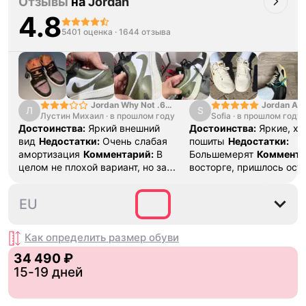
Отзывы
на
Jordan
4.8
5401 оценка
·
1644 отзыва
Jordan Why Not .6
Jordan Air
Л
S
Лустин Михаил
"Bright Crimson" PF
·
в прошлом году
Sofia
·
в прошлом году
SE "Turf O
Достоинства:
Яркий внешний
Достоинства:
Яркие, х
вид
Недостатки:
Очень слабая
пошиты
Недостатки:
амортизация
Комментарий:
В
Большемерят
Коммента
целом не плохой вариант, но за
восторге, пришлось ост
стоимость этих кроссовок
первые на вырост , пер
множество других более хороших
новые поменьше. Наряд
40
40.5
41
42
42.5
EU
баскетбольных кроссовок
красивые.
Как определить размер
обуви
34 490 ₽
15-19 дней