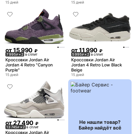
15 дней
15 дней
от
15 990
от
11 990
₽
₽
7 995
× 2
в сплит
5 995
× 2
в сплит
₽
₽
Кроссовки Jordan Air
Кроссовки Jordan Air
Jordan 4 Retro "Canyon
Jordan 4 Retro Low Black
Purple"
Beige
15 дней
15 дней
Не нашли товар?
от
27 490
₽
Байер найдёт всё
13 745
× 2
в сплит
₽
Кроссовки Jordan Air