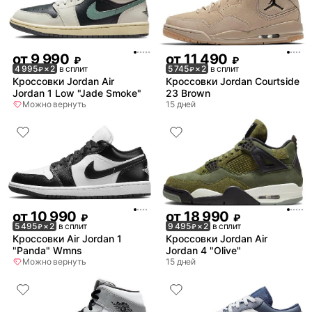
от
9 990
от
11 490
₽
₽
4 995
× 2
в сплит
5 745
× 2
в сплит
₽
₽
Кроссовки Jordan Air
Кроссовки Jordan Courtside
Jordan 1 Low "Jade Smoke"
23 Brown
Можно вернуть
15 дней
от
10 990
от
18 990
₽
₽
5 495
× 2
в сплит
9 495
× 2
в сплит
₽
₽
Кроссовки Air Jordan 1
Кроссовки Jordan Air
"Panda" Wmns
Jordan 4 "Olive"
Можно вернуть
15 дней