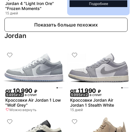
Jordan 4 "Light Iron Ore"
Подробнее
"Frozen Moments"
15 дней
Показать больше похожих
Jordan
от
10 990
от
11 990
₽
₽
5 495
× 2
в сплит
5 995
× 2
в сплит
₽
₽
Кроссовки Air Jordan 1 Low
Кроссовки Jordan Air
"Wolf Grey"
Jordan 1 Stealth White
Можно вернуть
15 дней