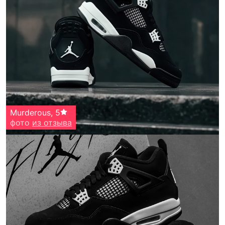
Murderous
,
5
фото
из отзыва