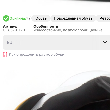
Обувь
Повседневная обувь
Ретр
Оригинал
Артикул
Особенности
CT8529-170
Износостойкие,
воздухопроницаемые
EU
EU
40
40
40.5
40.5
41
41
42
42
42.5
42.5
4
4
Как определить размер
Как определить размер
обуви
обуви