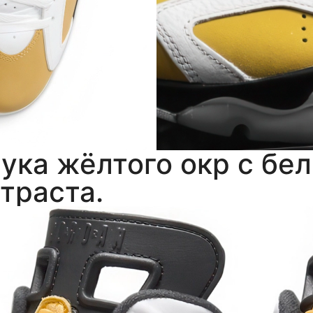
бука жёлтого окр с б
траста.