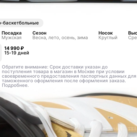
о-баскетбольные
Посадка
Сезон
Носок
Выс
Мужская
Весна, лето, осень, зима
Круглый
Сре
14 990 ₽
14 990 ₽
3
3
15-19 дней
15-19 дней
44
44
44.5
44.5
47.5
47.5
48.5
48.5
Обратите внимание: Срок доставки указан до
Обратите внимание: Срок доставки указан до
поступления товара в магазин в Москве при условии
поступления товара в магазин в Москве при условии
своевременного предоставления паспортных данных для
своевременного предоставления паспортных данных для
таможенного оформления после оформления заказа.
таможенного оформления после оформления заказа.
Подробнее.
Подробнее.