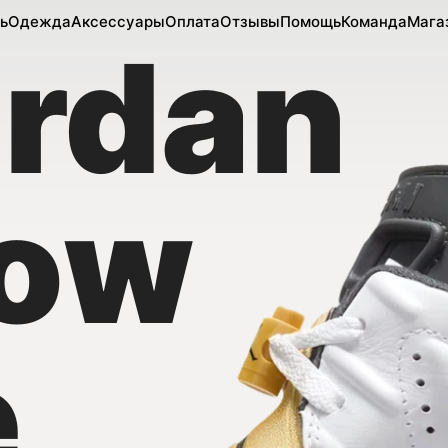
ь
Одежда
Аксессуары
Оплата
Отзывы
Помощь
Команда
Мага
ordan
low
e