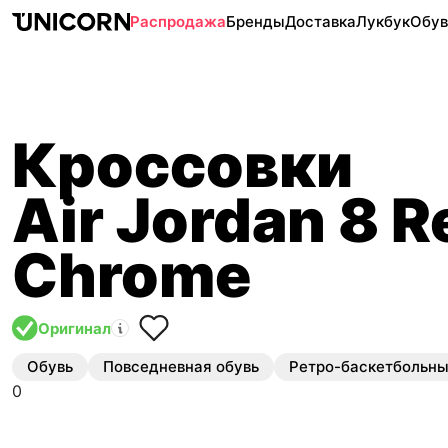
Распродажа
Бренды
Доставка
Лукбук
Обув
Кроссовки
Air Jordan 8 R
Chrome
Оригинал
Обувь
Повседневная обувь
Ретро-баскетбольн
0