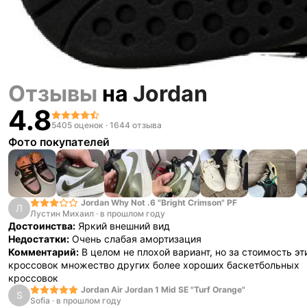
Отзывы
на
Jordan
4.8
5405 оценок
·
1644 отзыва
Фото покупателей
Jordan Why Not .6 "Bright Crimson" PF
Л
Лустин Михаил
·
в прошлом году
Достоинства:
Яркий внешний вид
Недостатки:
Очень слабая амортизация
Комментарий:
В целом не плохой вариант, но за стоимость эт
кроссовок множество других более хороших баскетбольных
кроссовок
Jordan Air Jordan 1 Mid SE "Turf Orange"
S
Sofia
·
в прошлом году