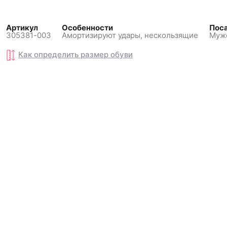
Артикул
Особенности
Пос
305381-003
Амортизируют удары,
нескользящиe
Муж
Как определить размер
Как определить размер
обуви
обуви