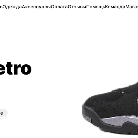
ь
Одежда
Аксессуары
Оплата
Отзывы
Помощь
Команда
Мага
etro
ые