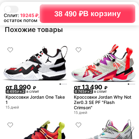
В корзину
38 490 ₽
Сплит:
19245
₽,
остаток потом
Похожие товары
от
8 990
от
13 490
₽
₽
4 495
× 2
в сплит
6 745
× 2
в сплит
₽
₽
Кроссовки Jordan One Take
Кроссовки Jordan Why Not
1
Zer0.3 SE PF "Flash
15 дней
Crimson"
15 дней