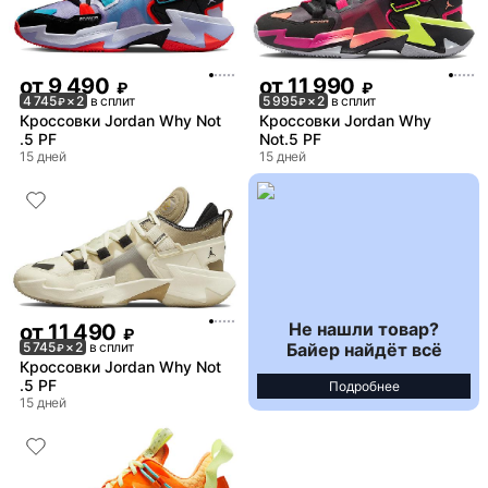
от
9 490
от
11 990
₽
₽
4 745
× 2
в сплит
5 995
× 2
в сплит
₽
₽
Кроссовки Jordan Why Not
Кроссовки Jordan Why
.5 PF
Not.5 PF
15 дней
15 дней
Не нашли товар?
от
11 490
₽
Байер найдёт всё
5 745
× 2
в сплит
₽
Кроссовки Jordan Why Not
.5 PF
Подробнее
15 дней