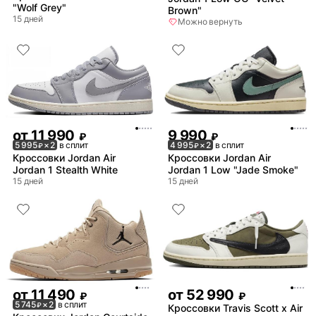
"Wolf Grey"
Brown"
15 дней
Можно вернуть
от
11 990
9 990
₽
₽
5 995
× 2
в сплит
4 995
× 2
в сплит
₽
₽
Кроссовки Jordan Air
Кроссовки Jordan Air
Jordan 1 Stealth White
Jordan 1 Low "Jade Smoke"
15 дней
15 дней
от
11 490
от
52 990
₽
₽
5 745
× 2
в сплит
₽
Кроссовки Travis Scott x Air