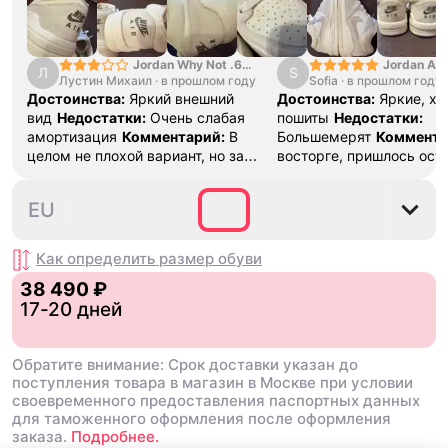
Jordan Why Not .6
Jordan Air
Л
S
Лустин Михаил
"Bright Crimson" PF
·
в прошлом году
Sofia
·
в прошлом году
SE "Turf O
Достоинства:
Яркий внешний
Достоинства:
Яркие, х
вид
Недостатки:
Очень слабая
пошиты
Недостатки:
амортизация
Комментарий:
В
Большемерят
Коммента
целом не плохой вариант, но за
восторге, пришлось ост
стоимость этих кроссовок
первые на вырост , пер
множество других более хороших
новые поменьше. Наряд
44
EU
баскетбольных кроссовок
красивые.
Как определить размер
обуви
38 490 ₽
17-20 дней
Обратите внимание: Срок доставки указан до
поступления товара в магазин в Москве при условии
своевременного предоставления паспортных данных
для таможенного оформления после оформления
заказа.
Подробнее.