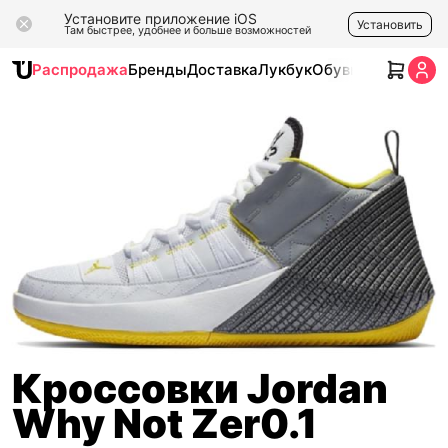
Установите приложение iOS
Установить
Там быстрее, удобнее и больше возможностей
Распродажа
Бренды
Доставка
Лукбук
Обувь
Одежда
Ак
Кроссовки Jordan
Why Not Zer0.1