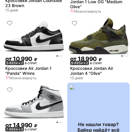
Кроссовки Jordan Courtside
Jordan 1 Low OG "Medium
23 Brown
Olive"
15 дней
Можно вернуть
от
10 990
от
18 990
₽
₽
5 495
× 2
в сплит
9 495
× 2
в сплит
₽
₽
Кроссовки Air Jordan 1
Кроссовки Jordan Air
"Panda" Wmns
Jordan 4 "Olive"
Можно вернуть
15 дней
Не нашли товар?
от
14 990
₽
Байер найдёт всё
7 495
× 2
в сплит
₽