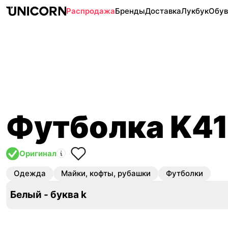
Распродажа
Бренды
Доставка
Лукбук
Обув
Футболка K41
Оригинал
Одежда
Майки, кофты, рубашки
Футболки
Белый - буква k