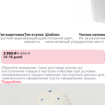
Тип воротника
Тип втулки
Шаблон
Теплое напом
Круглый вырез
Вращающая
Сплошной цвет,
Из-за различий
манжета
напечатанный узор
дисплее могут
3 990 ₽
3 990 ₽
4 490 ₽
4 490 ₽
4XL
4XL
14-18 дней
14-18 дней
Обратите внимание: Срок доставки указан до
Обратите внимание: Срок доставки указан до
поступления товара в магазин в Москве при условии
поступления товара в магазин в Москве при условии
своевременного предоставления паспортных данных для
своевременного предоставления паспортных данных для
таможенного оформления после оформления заказа.
таможенного оформления после оформления заказа.
Подробнее.
Подробнее.