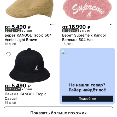
от
5 490
от
16 990
₽
₽
2 745
× 2
в сплит
8 495
× 2
в сплит
₽
₽
Берет KANGOL Tropic 504
Берет Supreme x Kangol
Ventai Light Brown
Bermuda 504 Hat
15 дней
15 дней
Не нашли товар?
от
5 490
₽
Байер найдёт всё
2 745
× 2
в сплит
₽
Панама KANGOL Tropic
Casual
Подробнее
15 дней
Показать больше похожих