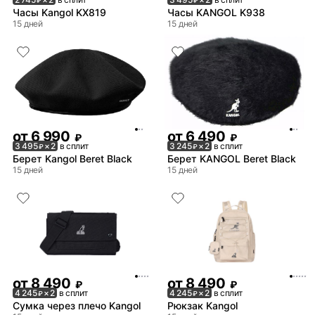
₽
₽
Часы Kangol KX819
Часы KANGOL K938
15 дней
15 дней
от
6 990
от
6 490
₽
₽
3 495
× 2
в сплит
3 245
× 2
в сплит
₽
₽
Берет Kangol Beret Black
Берет KANGOL Beret Black
15 дней
15 дней
от
8 490
от
8 490
₽
₽
4 245
× 2
в сплит
4 245
× 2
в сплит
₽
₽
Сумка через плечо Kangol
Рюкзак Kangol