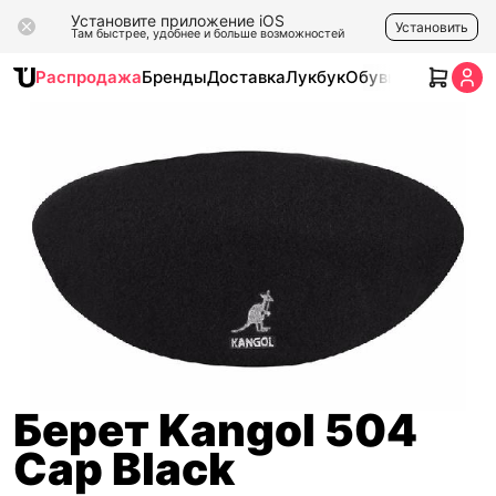
Установите приложение iOS
Установить
Там быстрее, удобнее и больше возможностей
Распродажа
Бренды
Доставка
Лукбук
Обувь
Одежда
Ак
Берет Kangol 504
Cap Black