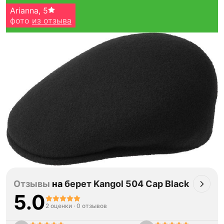
Arianna
,
5
фото
из отзыва
Тройная гарантия
оригинальности
Товар сертифицирован и опломбирован.
Проверяем на оригинальность
по 16 параметрам.
Если придёт подделка — вернём деньги
в трёхкратном размере.
Как мы провеяем товары
Отзывы
на
берет Kangol 504 Cap Black
5.0
2 оценки
·
0 отзывов