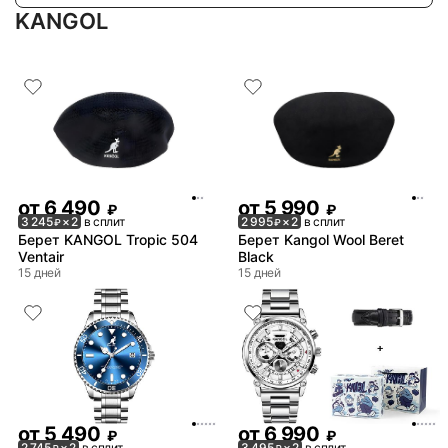
KANGOL
от
6 490
от
5 990
₽
₽
3 245
× 2
в сплит
2 995
× 2
в сплит
₽
₽
Берет KANGOL Tropic 504
Берет Kangol Wool Beret
Ventair
Black
15 дней
15 дней
от
5 490
от
6 990
₽
₽
2 745
× 2
в сплит
3 495
× 2
в сплит