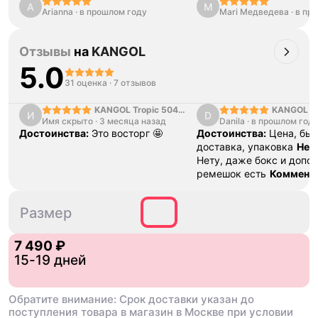
A
M
Arianna
·
в прошлом году
Mari Медведева
·
в пр
Отзывы
на
KANGOL
5.0
31 оценка
·
7 отзывов
KANGOL Tropic 504
KANGOL K
И
D
Имя скрыто
·
Ventair
3 месяца назад
Danila
·
в прошлом год
Достоинства:
Это восторг 🤩
Достоинства:
Цена, бы
доставка, упаковка
Нед
Нету, даже бокс и допо
ремешок есть
Коммент
Отличные часы по низко
S
M
L
XL
XXL
Размер
7 490 ₽
15-19 дней
Обратите внимание: Срок доставки указан до
поступления товара в магазин в Москве при условии