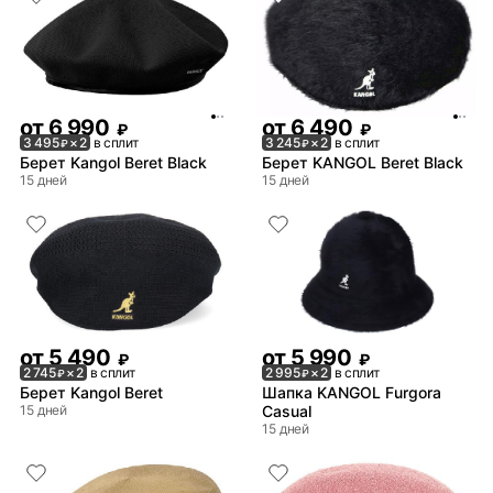
от
6 990
от
6 490
₽
₽
3 495
× 2
в сплит
3 245
× 2
в сплит
₽
₽
Берет Kangol Beret Black
Берет KANGOL Beret Black
15 дней
15 дней
от
5 490
от
5 990
₽
₽
2 745
× 2
в сплит
2 995
× 2
в сплит
₽
₽
Берет Kangol Beret
Шапка KANGOL Furgora
15 дней
Casual
15 дней