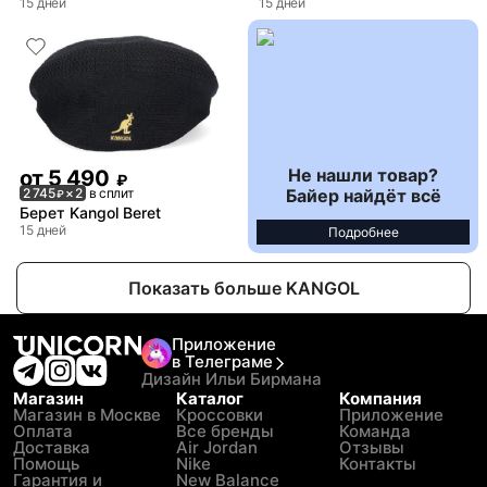
15 дней
15 дней
Не нашли товар?
от
5 490
₽
Байер найдёт всё
2 745
× 2
в сплит
₽
Берет Kangol Beret
15 дней
Подробнее
Показать больше KANGOL
Приложение
в Телеграме
Дизайн Ильи Бирмана
Магазин
Каталог
Компания
Магазин в Москве
Кроссовки
Приложение
Оплата
Все бренды
Команда
Доставка
Air Jordan
Отзывы
Помощь
Nike
Контакты
Гарантия и
New Balance