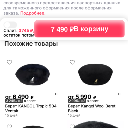
своевременного предоставления паспортных данных
для таможенного оформления после оформления
заказа.
Подробнее.
В корзину
7 490 ₽
Сплит:
3745
₽,
остаток потом
Похожие товары
от
6 490
от
5 990
₽
₽
3 245
× 2
в сплит
2 995
× 2
в сплит
₽
₽
Берет KANGOL Tropic 504
Берет Kangol Wool Beret
Ventair
Black
15 дней
15 дней