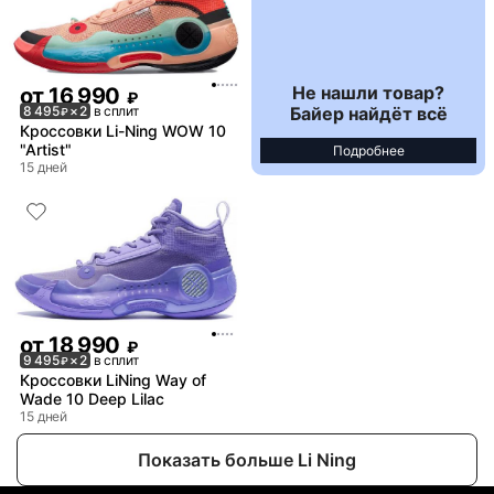
Не нашли товар?
от
16 990
₽
Байер найдёт всё
8 495
× 2
в сплит
₽
Кроссовки Li-Ning WOW 10
"Artist"
Подробнее
15 дней
от
18 990
₽
9 495
× 2
в сплит
₽
Кроссовки LiNing Way of
Wade 10 Deep Lilac
15 дней
Показать больше Li Ning