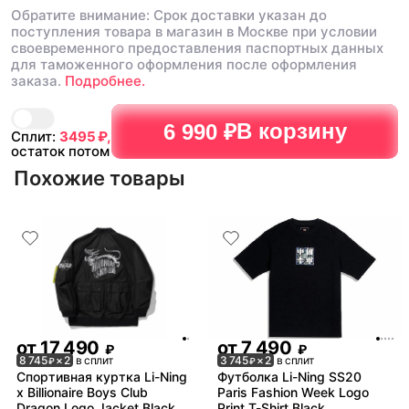
Обратите внимание: Срок доставки указан до
поступления товара в магазин в Москве при условии
своевременного предоставления паспортных данных
для таможенного оформления после оформления
заказа.
Подробнее.
В корзину
6 990 ₽
Сплит:
3495
₽,
остаток потом
Похожие товары
от
17 490
от
7 490
₽
₽
8 745
× 2
в сплит
3 745
× 2
в сплит
₽
₽
Спортивная куртка Li-Ning
Футболка Li-Ning SS20
x Billionaire Boys Club
Paris Fashion Week Logo
Dragon Logo Jacket Black
Print T-Shirt Black