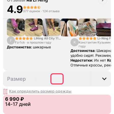
4.9
377 оценок
·
124 отзыва
Li-Ning Fl
LiNing All City 11
F
К
Константин Кузьмин
·
Fzr1ck
·
в прошлом году
"Condensed Snow
году
Grey"
Достоинства:
шикарные
Достоинства:
Шикарная
удобно сидят. Рекоменд
Недостатки:
Их нет
Ком
Отличные кроссы, реко
S
L
XL
Размер
Как определить размер
одежды
6 990 ₽
14-17 дней