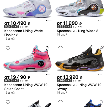
от
10 490
от
11 990
₽
₽
5 245
× 2
в сплит
5 995
× 2
в сплит
₽
₽
Кроссовки LiNing Wade
Кроссовки LiNing Wade 8
Fission 8
15 дней
15 дней
от
19 490
от
13 990
₽
₽
9 745
× 2
в сплит
6 995
× 2
в сплит
₽
₽
Кроссовки LiNing WOW 10
Кроссовки Li-Ning WOW 10
South Coast
"Away"
15 дней
15 дней