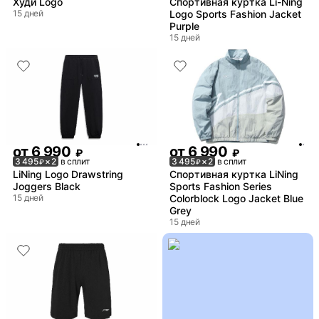
Худи Logo
Спортивная куртка Li-Ning
15 дней
Logo Sports Fashion Jacket
Purple
15 дней
от
6 990
от
6 990
₽
₽
3 495
× 2
в сплит
3 495
× 2
в сплит
₽
₽
LiNing Logo Drawstring
Спортивная куртка LiNing
Joggers Black
Sports Fashion Series
15 дней
Colorblock Logo Jacket Blue
Grey
15 дней