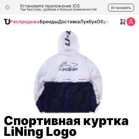
Установите приложение iOS
Установить
Там быстрее, удобнее и больше возможностей
Распродажа
Бренды
Доставка
Лукбук
Обувь
Одежда
Ак
Спортивная куртка
LiNing Logo