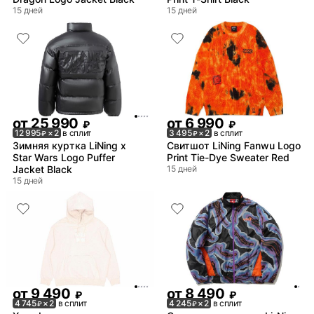
15 дней
15 дней
от
25 990
от
6 990
₽
₽
12 995
× 2
в сплит
3 495
× 2
в сплит
₽
₽
Зимняя куртка LiNing x
Свитшот LiNing Fanwu Logo
Star Wars Logo Puffer
Print Tie-Dye Sweater Red
Jacket Black
15 дней
15 дней
от
9 490
от
8 490
₽
₽
4 745
× 2
в сплит
4 245
× 2
в сплит
₽
₽