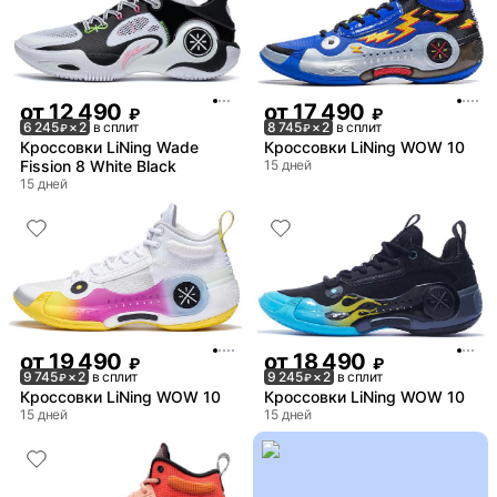
от
12 490
от
17 490
₽
₽
6 245
× 2
в сплит
8 745
× 2
в сплит
₽
₽
Кроссовки LiNing Wade
Кроссовки LiNing WOW 10
Fission 8 White Black
15 дней
15 дней
от
19 490
от
18 490
₽
₽
9 745
× 2
в сплит
9 245
× 2
в сплит
₽
₽
Кроссовки LiNing WOW 10
Кроссовки LiNing WOW 10
15 дней
15 дней