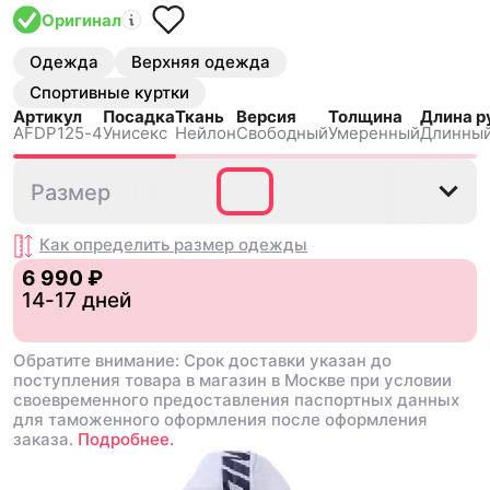
Оригинал
Одежда
Верхняя одежда
Спортивные куртки
Артикул
Посадка
Ткань
Версия
Толщина
Длина р
AFDP125-4
Унисекс
Нейлон
Свободный
Умеренный
Длинный
S
L
XL
Размер
Как определить размер
одежды
6 990 ₽
14-17 дней
Обратите внимание: Срок доставки указан до
поступления товара в магазин в Москве при условии
своевременного предоставления паспортных данных
для таможенного оформления после оформления
заказа.
Подробнее.