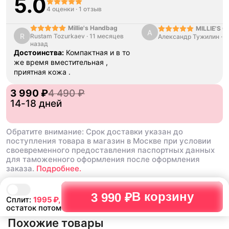
5.0
4 оценки
·
1 отзыв
Millie's Handbag
MILLIE'S C
А
R
Rustam Tozurkaev
·
11 месяцев
Александр Тужилин
Quilted Ch
·
2
назад
Достоинства:
Компактная и в то
же время вместительная ,
приятная кожа .
3 990 ₽
4 490 ₽
14-18 дней
Обратите внимание: Срок доставки указан до
поступления товара в магазин в Москве при условии
своевременного предоставления паспортных данных
для таможенного оформления после оформления
заказа.
Подробнее.
В корзину
3 990 ₽
Сплит:
1995
₽,
остаток потом
Похожие товары