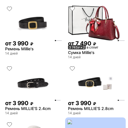
от
3 990
от
7 490
₽
₽
3 745
× 2
в сплит
₽
Ремень Millie's
Сумка Millie's
14 дней
14 дней
от
3 990
от
3 990
₽
₽
Ремень MILLIE'S 2.4cm
Ремень MILLIE'S 2.8cm
14 дней
14 дней