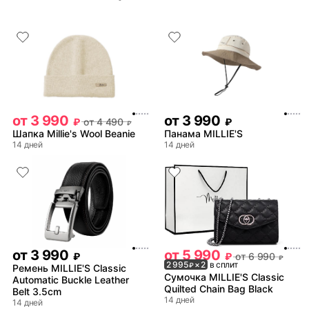
от
3 990
от
3 990
₽
от
4 490
₽
₽
Шапка Millie's Wool Beanie
Панама MILLIE'S
14 дней
14 дней
от
3 990
от
5 990
₽
₽
от
6 990
₽
2 995
× 2
в сплит
₽
Ремень MILLIE'S Classic
Сумочка MILLIE'S Classic
Automatic Buckle Leather
Quilted Chain Bag Black
Belt 3.5cm
14 дней
14 дней