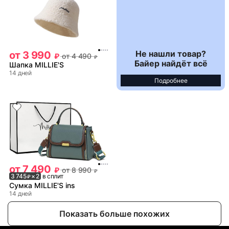
Не нашли товар?
от
3 990
₽
от
4 490
₽
Байер найдёт всё
Шапка MILLIE'S
14 дней
Подробнее
от
7 490
₽
от
8 990
₽
3 745
× 2
в сплит
₽
Сумка MILLIE'S ins
14 дней
Показать больше похожих