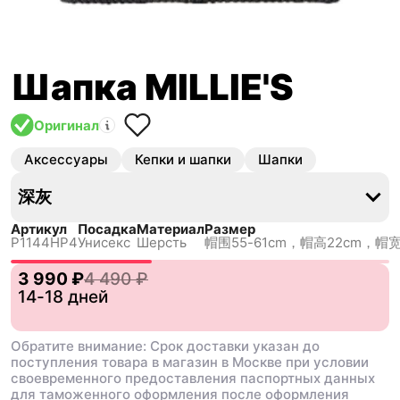
Шапка MILLIE'S
Оригинал
Аксессуары
Кепки и шапки
Шапки
深灰
Артикул
Посадка
Материал
Размер
P1144HP4
Унисекс
Шерсть
帽围55-61cm，帽高22cm，帽宽2
3 990 ₽
4 490 ₽
14-18 дней
Обратите внимание: Срок доставки указан до
поступления товара в магазин в Москве при условии
своевременного предоставления паспортных данных
для таможенного оформления после оформления