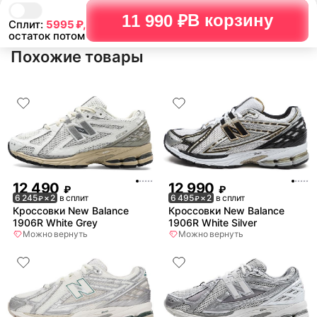
В корзину
11 990 ₽
Сплит:
5995
₽,
остаток потом
Похожие товары
12 490
12 990
₽
₽
6 245
× 2
в сплит
6 495
× 2
в сплит
₽
₽
Кроссовки New Balance
Кроссовки New Balance
1906R White Grey
1906R White Silver
Можно вернуть
Можно вернуть