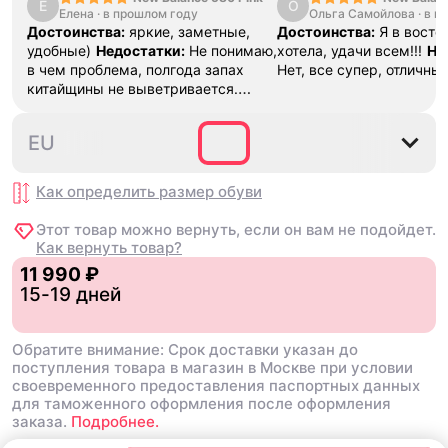
Е
О
Елена
·
в прошлом году
Ольга Самойлова
"Urbancore
·
в п
Достоинства:
яркие, заметные,
Достоинства:
Я в востор
удобные)
Недостатки:
Не понимаю,
хотела, удачи всем!!!
Не
в чем проблема, полгода запах
Нет, все супер, отличны
китайщины не выветривается.
(Ношу их очень
редко)
Комментарий:
За свои
36
37
37.5
38
38.5
EU
деньги вполне норм.
Как определить размер
обуви
Этот товар можно вернуть, если он вам не подойдет.
Как вернуть товар?
11 990 ₽
15-19 дней
Обратите внимание: Срок доставки указан до
поступления товара в магазин в Москве при условии
своевременного предоставления паспортных данных
для таможенного оформления после оформления
заказа.
Подробнее.