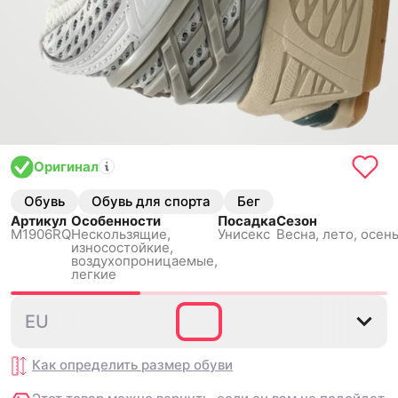
Оригинал
Обувь
Обувь для спорта
Бег
Артикул
Особенности
Посадка
Сезон
M1906RQ
Нескользящиe,
Унисекс
Весна, лето, осень
износостойкие,
воздухопроницаемые,
легкие
36
37
37.5
38
38.5
EU
Как определить размер
обуви