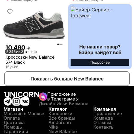
Не нашли товар?
10 490
₽
Байер найдёт всё
5 245
× 2
в сплит
₽
Кроссовки New Balance
574 Black
Подробнее
15 дней
Показать больше New Balance
Приложение
в Телеграме
Дизайн Ильи Бирмана
Магазин
Каталог
Компания
Магазин в Москве
Кроссовки
Приложение
Оплата
Все бренды
Команда
Доставка
Air Jordan
Отзывы
Помощь
Nike
Контакты
Гарантия и
New Balance