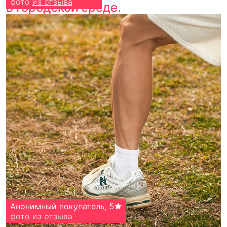
фото
из отзыва
в городской среде.
Бачурин Александр
Анонимный покупатель
,
5
,
5
фото
фото
из отзыва
из отзыва