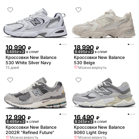
10 990
18 990
₽
₽
5 495
× 2
в сплит
9 495
× 2
в сплит
₽
₽
Кроссовки New Balance
Кроссовки New Balance
530 White Silver Navy
530 Beige
15 дней
Можно вернуть
12 990
16 490
₽
₽
6 495
× 2
в сплит
8 245
× 2
в сплит
₽
₽
Кроссовки New Balance
Кроссовки New Balance
2002R "Refined Future"
9060 Light Grey
Можно вернуть
Можно вернуть