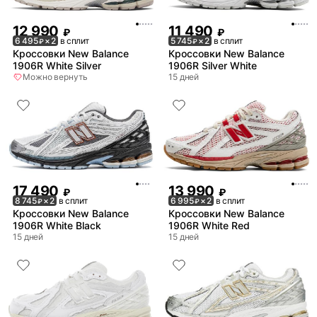
12 990
11 490
₽
₽
6 495
× 2
в сплит
5 745
× 2
в сплит
₽
₽
Кроссовки New Balance
Кроссовки New Balance
1906R White Silver
1906R Silver White
Можно вернуть
15 дней
17 490
13 990
₽
₽
8 745
× 2
в сплит
6 995
× 2
в сплит
₽
₽
Кроссовки New Balance
Кроссовки New Balance
1906R White Black
1906R White Red
15 дней
15 дней