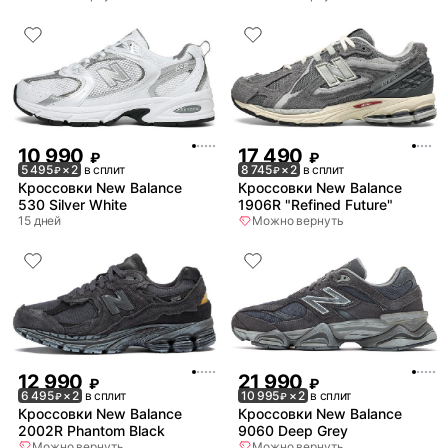
10 990
17 490
₽
₽
5 495
× 2
в сплит
8 745
× 2
в сплит
₽
₽
Кроссовки New Balance
Кроссовки New Balance
530 Silver White
1906R "Refined Future"
15 дней
Можно вернуть
12 990
21 990
₽
₽
6 495
× 2
в сплит
10 995
× 2
в сплит
₽
₽
Кроссовки New Balance
Кроссовки New Balance
2002R Phantom Black
9060 Deep Grey
Можно вернуть
Можно вернуть