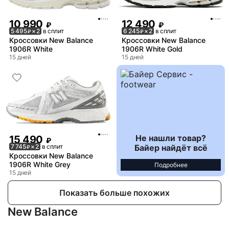
10 990
12 490
₽
₽
5 495
× 2
в сплит
6 245
× 2
в сплит
₽
₽
Кроссовки New Balance
Кроссовки New Balance
1906R White
1906R White Gold
15 дней
15 дней
Не нашли товар?
15 490
₽
Байер найдёт всё
7 745
× 2
в сплит
₽
Кроссовки New Balance
1906R White Grey
Подробнее
15 дней
Показать больше похожих
New Balance