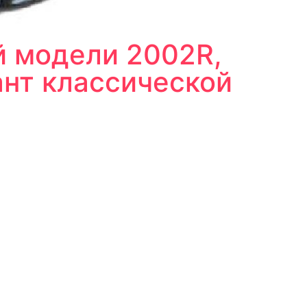
й модели 2002R,
нт классической