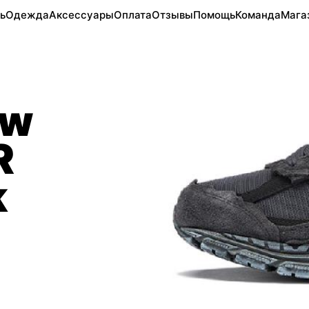
ь
Одежда
Аксессуары
Оплата
Отзывы
Помощь
Команда
Мага
ew
R
k