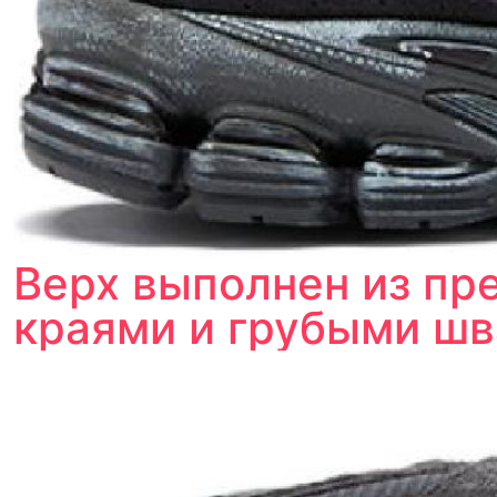
Верх выполнен из пр
краями и грубыми шв