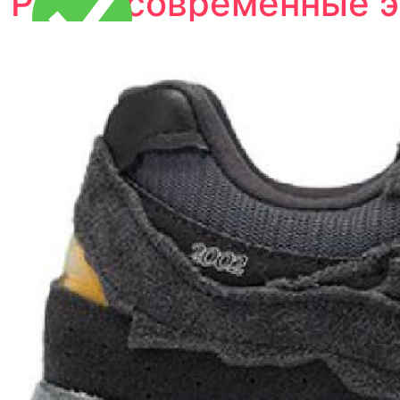
Pack» современные э
Тройная гарантия
оригинальности
Товар сертифицирован и опломбирован.
Проверяем на оригинальность
по 16 параметрам.
Если придёт подделка — вернём деньги
в трёхкратном размере.
Как мы провеяем товары