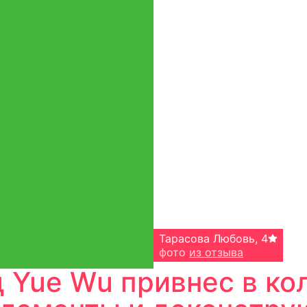
Тарасова Любовь
,
4
фото
из отзыва
 Yue Wu привнес в кол