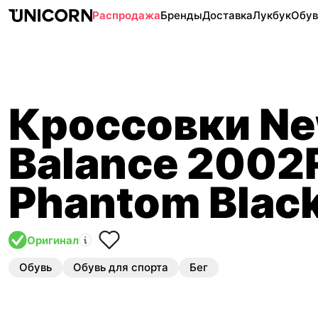
Распродажа
Бренды
Доставка
Лукбук
Обув
Кроссовки N
Balance 2002
Phantom Blac
Оригинал
Обувь
Обувь для спорта
Бег