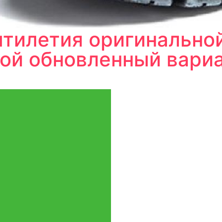
ятилетия оригинально
ой обновленный вариа