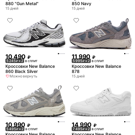
880 "Gun Metal"
850 Navy
15 дней
15 дней
10 490
11 990
₽
₽
5 245
× 2
в сплит
5 995
× 2
в сплит
₽
₽
Кроссовки New Balance
Кроссовки New Balance
860 Black Silver
878
Можно вернуть
15 дней
10 990
14 990
₽
₽
5 495
× 2
в сплит
7 495
× 2
в сплит
₽
₽
Кроссовки New Balance
Кроссовки New Balance