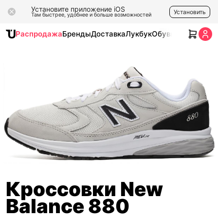
Установите приложение iOS
Установить
Там быстрее, удобнее и больше возможностей
Распродажа
Бренды
Доставка
Лукбук
Обувь
Одежда
Ак
Кроссовки New
Balance 880