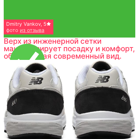
Dmitry Vankov
,
5
фото
из отзыва
Верх из инженерной сетки
максимизирует посадку и комфорт,
обеспечивая современный вид.
Тройная гарантия
оригинальности
Товар сертифицирован и опломбирован.
Проверяем на оригинальность
по 16 параметрам.
Если придёт подделка — вернём деньги
в трёхкратном размере.
Как мы провеяем товары