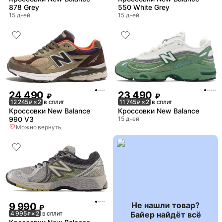
878 Grey
550 White Grey
15 дней
15 дней
24 490
23 490
₽
₽
12 245
× 2
в сплит
11 745
× 2
в сплит
₽
₽
Кроссовки New Balance
Кроссовки New Balance
990 V3
15 дней
Можно вернуть
Не нашли товар?
9 990
₽
Байер найдёт всё
4 995
× 2
в сплит
₽