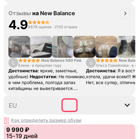
Отзывы
на
New Balance
4.9
6878 оценок
·
2152 отзыва
New Balance 580 Pink
New Balan
Е
О
Елена
·
в прошлом году
Ольга Самойлова
"Urbancore
·
в п
Достоинства:
яркие, заметные,
Достоинства:
Я в востор
удобные)
Недостатки:
Не понимаю,
хотела, удачи всем!!!
Не
в чем проблема, полгода запах
Нет, все супер, отличны
китайщины не выветривается.
(Ношу их очень
редко)
Комментарий:
За свои
40
40.5
41.5
42
42.5
EU
деньги вполне норм.
Как определить размер
обуви
9 990 ₽
15-19 дней