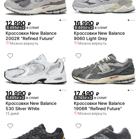
12 990
16 990
₽
₽
6 495
× 2
в сплит
8 495
× 2
в сплит
₽
₽
Кроссовки New Balance
Кроссовки New Balance
2002R "Refined Future"
9060 Light Grey
Можно вернуть
Можно вернуть
10 990
17 490
₽
₽
5 495
× 2
в сплит
8 745
× 2
в сплит
₽
₽
Кроссовки New Balance
Кроссовки New Balance
530 Silver White
1906R "Refined Future"
15 дней
Можно вернуть