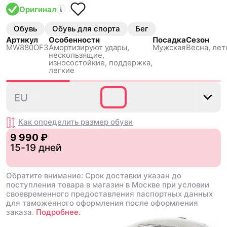
Оригинал
Обувь
Обувь для спорта
Бег
Артикул
Особенности
Посадка
Сезон
MW880OF3
Амортизируют удары,
Мужская
Весна, лет
нескользящиe,
износостойкие, поддержка,
легкие
40
40.5
41.5
42
42.5
EU
Как определить размер
обуви
9 990 ₽
15-19 дней
Обратите внимание: Срок доставки указан до
поступления товара в магазин в Москве при условии
своевременного предоставления паспортных данных
для таможенного оформления после оформления
заказа.
Подробнее.