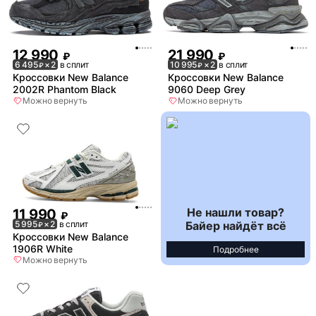
12 990
21 990
₽
₽
6 495
× 2
в сплит
10 995
× 2
в сплит
₽
₽
Кроссовки New Balance
Кроссовки New Balance
2002R Phantom Black
9060 Deep Grey
Можно вернуть
Можно вернуть
Не нашли товар?
11 990
₽
Байер найдёт всё
5 995
× 2
в сплит
₽
Кроссовки New Balance
1906R White
Подробнее
Можно вернуть