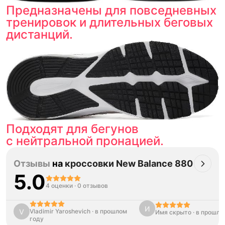
Предназначены для повседневных
тренировок и длительных беговых
дистанций.
Подходят для бегунов
с нейтральной пронацией.
Отзывы
на
кроссовки New Balance 880
5.0
4 оценки
·
0 отзывов
И
V
Vladimir Yaroshevich
·
в прошлом
Имя скрыто
·
в прошло
году