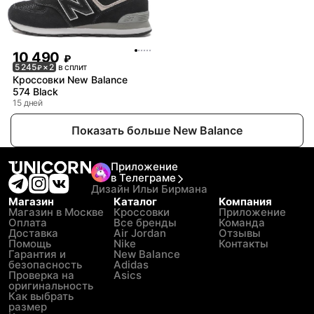
10 490
₽
5 245
× 2
в сплит
₽
Кроссовки New Balance
574 Black
15 дней
Показать больше New Balance
Приложение
в Телеграме
Дизайн Ильи Бирмана
Магазин
Каталог
Компания
Магазин в Москве
Кроссовки
Приложение
Оплата
Все бренды
Команда
Доставка
Air Jordan
Отзывы
Помощь
Nike
Контакты
Гарантия и
New Balance
безопасность
Adidas
Проверка на
Asics
оригинальность
Как выбрать
размер