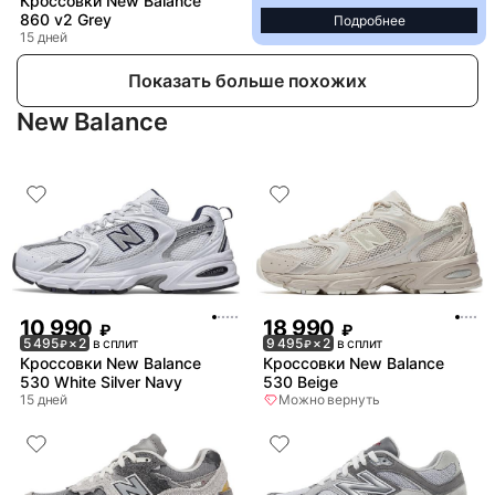
Кроссовки New Balance
860 v2 Grey
Подробнее
15 дней
Показать больше похожих
New Balance
10 990
18 990
₽
₽
5 495
× 2
в сплит
9 495
× 2
в сплит
₽
₽
Кроссовки New Balance
Кроссовки New Balance
530 White Silver Navy
530 Beige
15 дней
Можно вернуть