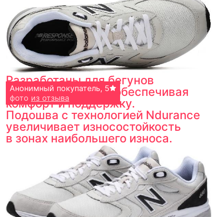
Разработаны для бегунов
Vladimir Yaroshevich
Анонимный покупатель
,
5
,
5
с широкой стопой, обеспечивая
фото
фото
из отзыва
из отзыва
комфорт и поддержку.
Подошва с технологией Ndurance
увеличивает износостойкость
в зонах наибольшего износа.