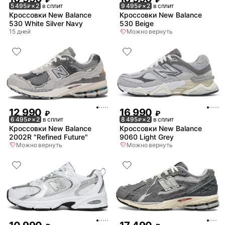
5 495
× 2
в сплит
9 495
× 2
в сплит
₽
₽
Кроссовки New Balance
Кроссовки New Balance
530 White Silver Navy
530 Beige
15 дней
Можно вернуть
12 990
16 990
₽
₽
6 495
× 2
в сплит
8 495
× 2
в сплит
₽
₽
Кроссовки New Balance
Кроссовки New Balance
2002R "Refined Future"
9060 Light Grey
Можно вернуть
Можно вернуть