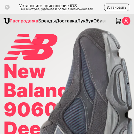
Установите приложение iOS
Установить
Там быстрее, удобнее и больше возможностей
Распродажа
Бренды
Доставка
Лукбук
Обувь
Одежда
Ак
New
Balance
9060
Deep Grey