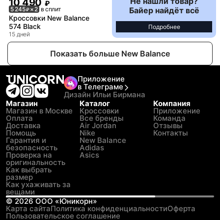
Не нашли товар?
10 490
₽
Байер найдёт всё
5 245
× 2
в сплит
₽
Кроссовки New Balance
574 Black
Подробнее
15 дней
Показать больше New Balance
Приложение
в Телеграме
Дизайн Ильи Бирмана
Магазин
Каталог
Компания
Магазин в Москве
Кроссовки
Приложение
Оплата
Все бренды
Команда
Доставка
Air Jordan
Отзывы
Помощь
Nike
Контакты
Гарантия и
New Balance
безопасность
Adidas
Проверка на
Asics
оригинальность
Как выбрать
размер
Как ухаживать за
вещами
©
2026
ООО «Юникорн»
Карта сайта
Политика конфиденциальности
Оферта
Пользовательское соглашение