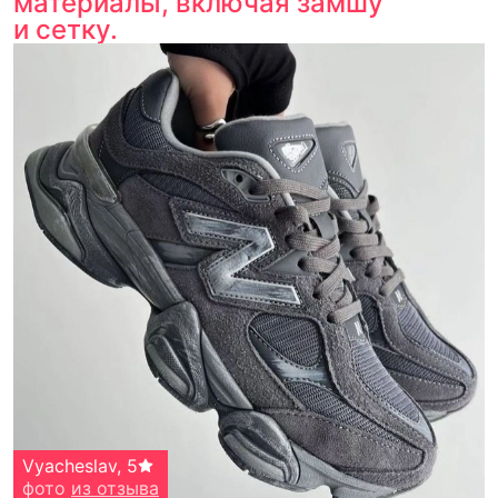
материалы, включая замшу
и сетку.
Vyacheslav
,
5
фото
из отзыва