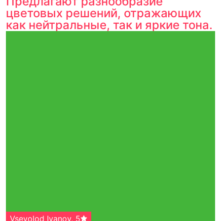
Предлагают разнообразие
цветовых решений, отражающих
как нейтральные, так и яркие тона.
Vsevolod Ivanov
,
5