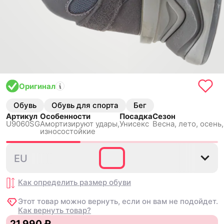
Оригинал
Обувь
Обувь для спорта
Бег
Артикул
Особенности
Посадка
Сезон
U9060SG
Амортизируют удары,
Унисекс
Весна, лето, осень
износостойкие
36
37
37.5
38
38.5
EU
Как определить размер
обуви
Этот товар можно вернуть, если он вам не подойдет.
Как вернуть товар?
21 990 ₽