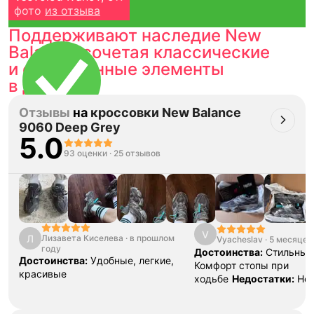
фото
из отзыва
Поддерживают наследие New
Balance, сочетая классические
и современные элементы
в дизайне.
Отзывы
на
кроссовки New Balance
Тройная гарантия
9060 Deep Grey
5.0
оригинальности
93 оценки
·
25 отзывов
Товар сертифицирован и опломбирован.
Проверяем на оригинальность
по 16 параметрам.
Если придёт подделка — вернём деньги
в трёхкратном размере.
Как мы провеяем товары
V
Л
Лизавета Киселева
·
в прошлом
Vyacheslav
·
5 месяцев
году
Достоинства:
Стильные
Достоинства:
Удобные, легкие,
Комфорт стопы при
красивые
ходьбе
Недостатки:
Не