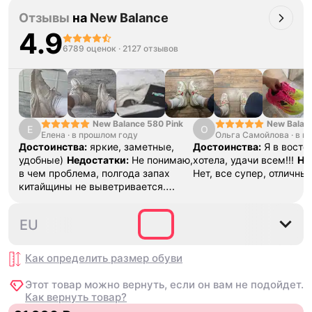
Отзывы
на
New Balance
4.9
6789 оценок
·
2127 отзывов
New Balance 580 Pink
New Balan
Е
О
Елена
·
в прошлом году
Ольга Самойлова
"Urbancore
·
в п
Достоинства:
яркие, заметные,
Достоинства:
Я в востор
удобные)
Недостатки:
Не понимаю,
хотела, удачи всем!!!
Не
в чем проблема, полгода запах
Нет, все супер, отличны
китайщины не выветривается.
(Ношу их очень
редко)
Комментарий:
За свои
36
37
37.5
38
38.5
EU
деньги вполне норм.
Как определить размер
обуви
Этот товар можно вернуть, если он вам не подойдет.
Как вернуть товар?