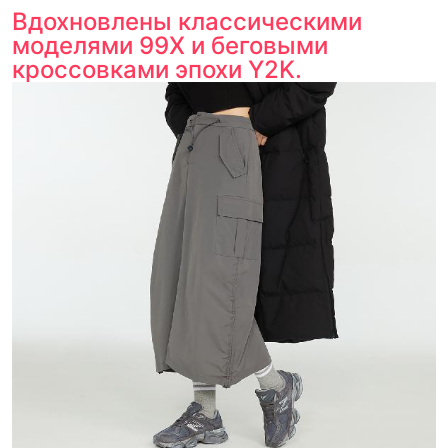
Вдохновлены классическими
моделями 99X и беговыми
кроссовками эпохи Y2K.