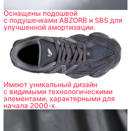
Оснащены подошвой
с подушечками ABZORB и SBS для
улучшенной амортизации.
Имеют уникальный дизайн
с видимыми технологическими
элементами, характерными для
начала 2000-х.