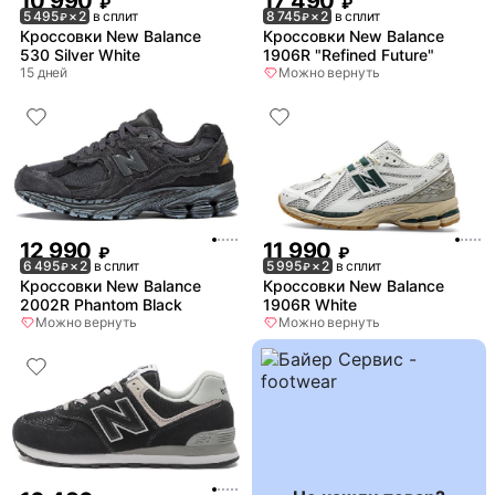
10 990
17 490
₽
₽
5 495
× 2
в сплит
8 745
× 2
в сплит
₽
₽
Кроссовки New Balance
Кроссовки New Balance
530 Silver White
1906R "Refined Future"
15 дней
Можно вернуть
12 990
11 990
₽
₽
6 495
× 2
в сплит
5 995
× 2
в сплит
₽
₽
Кроссовки New Balance
Кроссовки New Balance
2002R Phantom Black
1906R White
Можно вернуть
Можно вернуть