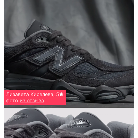
Лизавета Киселева
,
5
фото
из отзыва