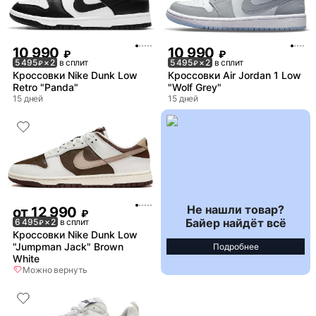
10 990
10 990
₽
₽
5 495
× 2
в сплит
5 495
× 2
в сплит
₽
₽
Кроссовки Nike Dunk Low
Кроссовки Air Jordan 1 Low
Retro "Panda"
"Wolf Grey"
15 дней
15 дней
Не нашли товар?
от
12 990
₽
Байер найдёт всё
6 495
× 2
в сплит
₽
Кроссовки Nike Dunk Low
"Jumpman Jack" Brown
Подробнее
White
Можно вернуть