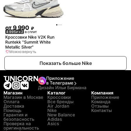
от
9 990
₽
4 995
× 2
в сплит
₽
Кроссовки Nike V2K Run
Runtekk "Summit White
Metallic Silver"
Можно вернуть
Показать больше Nike
Приложение
в Телеграме
Дизайн Ильи Бирмана
Магазин
Каталог
Компания
Магазин в Москве
Кроссовки
Приложение
Оплата
Все бренды
Команда
Доставка
Air Jordan
Отзывы
Помощь
Nike
Контакты
Гарантия и
New Balance
безопасность
Adidas
Проверка на
Asics
оригинальность