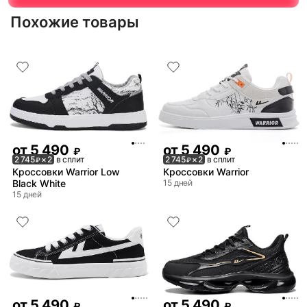
Похожие товары
от
5 490
от
5 490
₽
₽
2 745
× 2
в сплит
2 745
× 2
в сплит
₽
₽
Кроссовки Warrior Low
Кроссовки Warrior
Black White
15 дней
15 дней
от
5 490
от
5 490
₽
₽