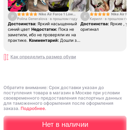
Nike Air Force 1 Low
Nike Air Fo
P
К
Polina Generalova
College Pack White
·
в прошлом году
Кирилл
·
в прошлом го
Yellow
Blue
Достоинства:
Яркий насыщенный
Достоинства:
Яркие , у
синий цвет
Недостатки:
Пока не
оригинал
заметили, ибо не проверяли их на
практике.
Комментарий:
Дошли за
29 дней, в подарок положили
насочки!
Как определить размер
обуви
Обратите внимание: Срок доставки указан до
поступления товара в магазин в Москве при условии
своевременного предоставления паспортных данных
для таможенного оформления после оформления
заказа.
Подробнее.
Нет в наличии