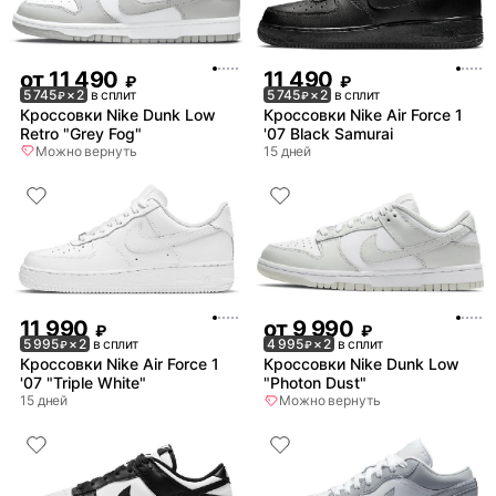
от
11 490
11 490
₽
₽
5 745
× 2
в сплит
5 745
× 2
в сплит
₽
₽
Кроссовки Nike Dunk Low
Кроссовки Nike Air Force 1
Retro "Grey Fog"
'07 Black Samurai
Можно вернуть
15 дней
11 990
от
9 990
₽
₽
5 995
× 2
в сплит
4 995
× 2
в сплит
₽
₽
Кроссовки Nike Air Force 1
Кроссовки Nike Dunk Low
'07 "Triple White"
"Photon Dust"
15 дней
Можно вернуть