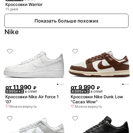
Кроссовки Warrior
15 дней
Показать больше похожих
Nike
от
11 990
от
9 990
₽
₽
5 995
× 2
в сплит
4 995
× 2
в сплит
₽
₽
Кроссовки Nike Air Force 1
Кроссовки Nike Dunk Low
'07
"Cacao Wow"
Можно вернуть
Можно вернуть