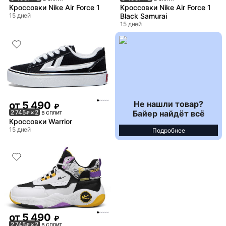
Кроссовки Nike Air Force 1
Кроссовки Nike Air Force 1
15 дней
Black Samurai
15 дней
Не нашли товар?
от
5 490
₽
Байер найдёт всё
2 745
× 2
в сплит
₽
Кроссовки Warrior
15 дней
Подробнее
от
5 490
₽
2 745
× 2
в сплит
₽