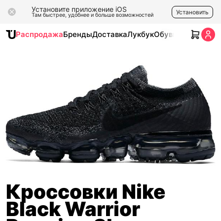
Установите приложение iOS
Установить
Там быстрее, удобнее и больше возможностей
Распродажа
Бренды
Доставка
Лукбук
Обувь
Одежда
Ак
Кроссовки Nike
Black Warrior