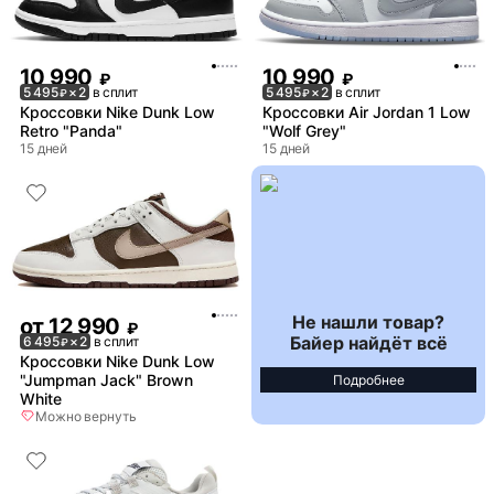
10 990
10 990
₽
₽
5 495
× 2
в сплит
5 495
× 2
в сплит
₽
₽
Кроссовки Nike Dunk Low
Кроссовки Air Jordan 1 Low
Retro "Panda"
"Wolf Grey"
15 дней
15 дней
Не нашли товар?
от
12 990
₽
Байер найдёт всё
6 495
× 2
в сплит
₽
Кроссовки Nike Dunk Low
"Jumpman Jack" Brown
Подробнее
White
Можно вернуть