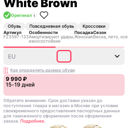
White Brown
Оригинал
Обувь
Повседневная обувь
Кроссовки
Артикул
Особенности
Посадка
Сезон
FZ3597-133
Амортизируют удары,
Женская
Весна, лето, осе
износостойкие
35.5
36
36.5
37.5
38
EU
Как определить размер
обуви
9 990 ₽
15-19 дней
Обратите внимание: Срок доставки указан до
поступления товара в магазин в Москве при условии
своевременного предоставления паспортных данных
для таможенного оформления после оформления
заказа.
Подробнее.