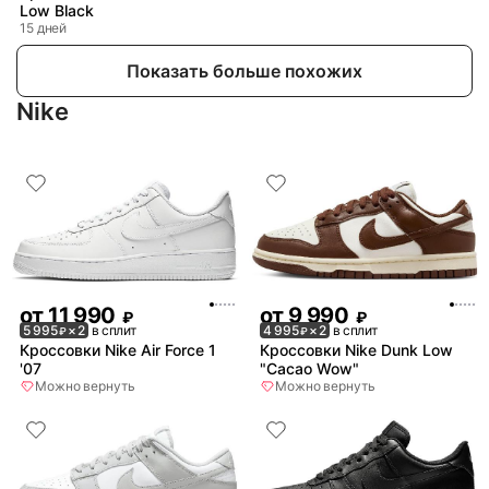
Low Black
15 дней
Показать больше похожих
Nike
от
11 990
от
9 990
₽
₽
5 995
× 2
в сплит
4 995
× 2
в сплит
₽
₽
Кроссовки Nike Air Force 1
Кроссовки Nike Dunk Low
'07
"Cacao Wow"
Можно вернуть
Можно вернуть