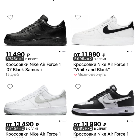
11 490
от
11 990
₽
₽
5 745
× 2
в сплит
5 995
× 2
в сплит
₽
₽
Кроссовки Nike Air Force 1
Кроссовки Nike Air Force 1
'07 Black Samurai
"White and Black"
15 дней
Можно вернуть
от
13 490
от
13 990
₽
₽
6 745
× 2
в сплит
6 995
× 2
в сплит
₽
₽
Кроссовки Nike Air Force 1
Кроссовки Nike Air Force 1