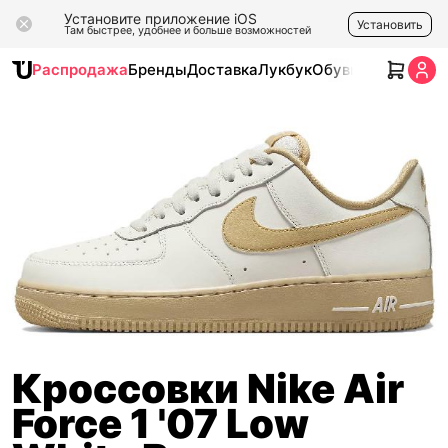
Установите приложение iOS
Установить
Там быстрее, удобнее и больше возможностей
Распродажа
Бренды
Доставка
Лукбук
Обувь
Одежда
Ак
Кроссовки Nike Air
Force 1 '07 Low