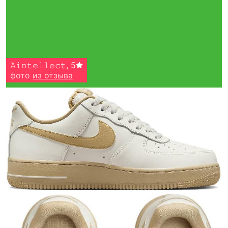
𝙰𝚒𝚗𝚝𝚎𝚕𝚕𝚎𝚌𝚝
,
5
фото
из отзыва
Тройная гарантия
оригинальности
Товар сертифицирован и опломбирован.
Проверяем на оригинальность
по 16 параметрам.
Если придёт подделка — вернём деньги
в трёхкратном размере.
Как мы провеяем товары