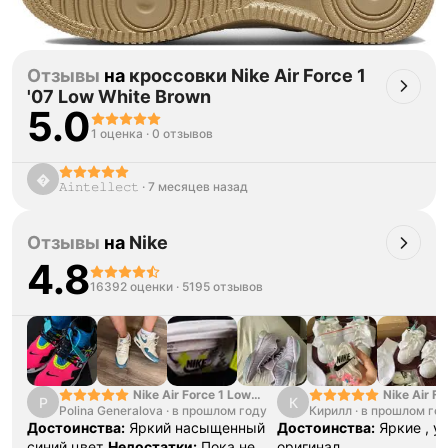
Отзывы
на
кроссовки Nike Air Force 1
'07 Low White Brown
5.0
1 оценка
·
0 отзывов

𝙰𝚒𝚗𝚝𝚎𝚕𝚕𝚎𝚌𝚝
·
7 месяцев назад
Отзывы
на
Nike
4.8
16392 оценки
·
5195 отзывов
Nike Air Force 1 Low
Nike Air Fo
P
К
Polina Generalova
College Pack White
·
в прошлом году
Кирилл
·
в прошлом го
Yellow
Blue
Достоинства:
Яркий насыщенный
Достоинства:
Яркие , у
синий цвет
Недостатки:
Пока не
оригинал