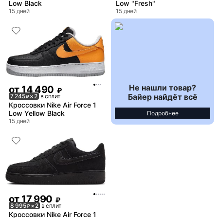
Low Black
Low "Fresh"
15 дней
15 дней
Не нашли товар?
от
14 490
₽
Байер найдёт всё
7 245
× 2
в сплит
₽
Кроссовки Nike Air Force 1
Low Yellow Black
Подробнее
15 дней
от
17 990
₽
8 995
× 2
в сплит
₽
Кроссовки Nike Air Force 1