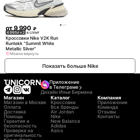
от
9 990
₽
4 995
× 2
в сплит
₽
Кроссовки Nike V2K Run
Runtekk "Summit White
Metallic Silver"
Можно вернуть
Показать больше Nike
Приложение
в Телеграме
Дизайн Ильи Бирмана
Магазин
Каталог
Компания
Магазин в Москве
Кроссовки
Приложение
Оплата
Все бренды
Команда
Доставка
Air Jordan
Отзывы
Помощь
Nike
Контакты
Гарантия и
New Balance
безопасность
Adidas
Проверка на
Asics
оригинальность
Как выбрать