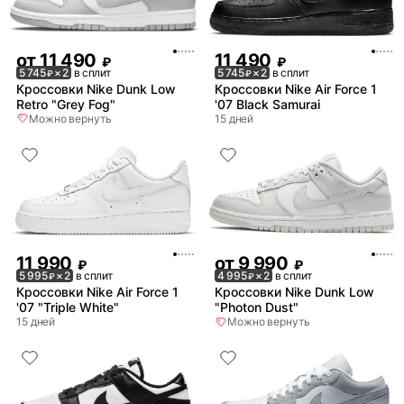
от
11 490
11 490
₽
₽
5 745
× 2
в сплит
5 745
× 2
в сплит
₽
₽
Кроссовки Nike Dunk Low
Кроссовки Nike Air Force 1
Retro "Grey Fog"
'07 Black Samurai
Можно вернуть
15 дней
11 990
от
9 990
₽
₽
5 995
× 2
в сплит
4 995
× 2
в сплит
₽
₽
Кроссовки Nike Air Force 1
Кроссовки Nike Dunk Low
'07 "Triple White"
"Photon Dust"
15 дней
Можно вернуть