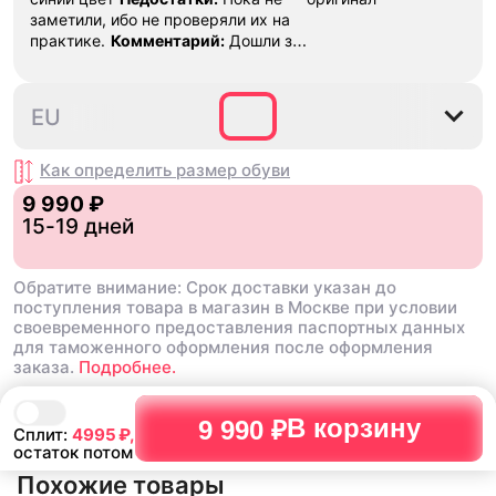
заметили, ибо не проверяли их на
практике.
Комментарий:
Дошли за
29 дней, в подарок положили
насочки!
35.5
36
36.5
37.5
38
EU
Как определить размер
обуви
9 990 ₽
15-19 дней
Обратите внимание: Срок доставки указан до
поступления товара в магазин в Москве при условии
своевременного предоставления паспортных данных
для таможенного оформления после оформления
заказа.
Подробнее.
В корзину
9 990 ₽
Сплит:
4995
₽,
остаток потом
Похожие товары