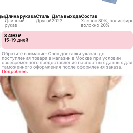
ды
Длина рукава
Стиль
Дата выхода
Состав
Длинный
Другой
2023
Хлопок 80%, полиэфир
рукав
волокно 20%
8 490 ₽
8 490 ₽
15-19 дней
15-19 дней
Обратите внимание: Срок доставки указан до
Обратите внимание: Срок доставки указан до
поступления товара в магазин в Москве при условии
поступления товара в магазин в Москве при условии
своевременного предоставления паспортных данных для
своевременного предоставления паспортных данных для
таможенного оформления после оформления заказа.
таможенного оформления после оформления заказа.
Подробнее.
Подробнее.