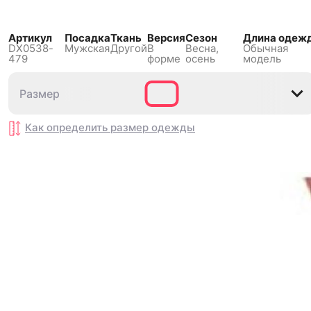
Артикул
Посадка
Ткань
Версия
Сезон
Длина одеж
DX0538-
Мужская
Другой
В
Весна,
Обычная
479
форме
осень
модель
Размер
Размер
S
S
M
M
L
L
XL
XL
XXL
XXL
Как определить размер
Как определить размер
одежды
одежды