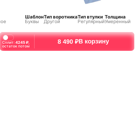
Шаблон
Тип воротника
Тип втулки
Толщина
ное
Буквы
Другой
Регулярный
Умеренный
В корзину
8 490 ₽
Сплит:
4245
₽,
остаток потом