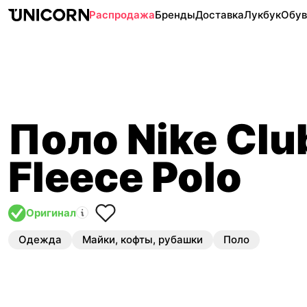
Распродажа
Бренды
Доставка
Лукбук
Обув
Поло Nike Clu
Fleece Polo
Оригинал
Одежда
Майки, кофты, рубашки
Поло