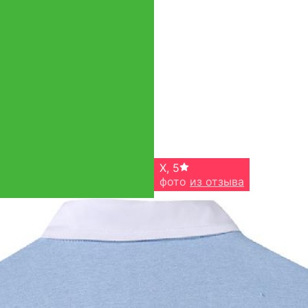
X
,
5
фото
из отзыва