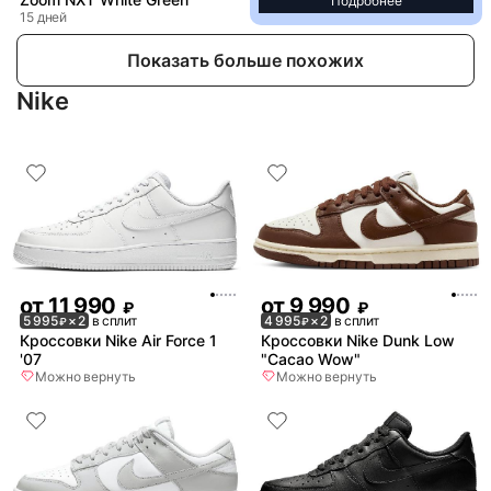
Подробнее
15 дней
Показать больше похожих
Nike
от
11 990
от
9 990
₽
₽
5 995
× 2
в сплит
4 995
× 2
в сплит
₽
₽
Кроссовки Nike Air Force 1
Кроссовки Nike Dunk Low
'07
"Cacao Wow"
Можно вернуть
Можно вернуть