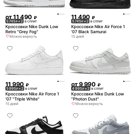
от
11 490
11 490
₽
₽
5 745
× 2
в сплит
5 745
× 2
в сплит
₽
₽
Кроссовки Nike Dunk Low
Кроссовки Nike Air Force 1
Retro "Grey Fog"
'07 Black Samurai
Можно вернуть
15 дней
11 990
от
9 990
₽
₽
5 995
× 2
в сплит
4 995
× 2
в сплит
₽
₽
Кроссовки Nike Air Force 1
Кроссовки Nike Dunk Low
'07 "Triple White"
"Photon Dust"
15 дней
Можно вернуть