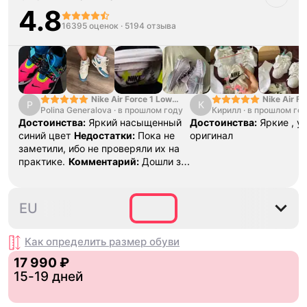
4.8
16395 оценок
·
5194 отзыва
Nike Air Force 1 Low
Nike Air Fo
P
К
Polina Generalova
College Pack White
·
в прошлом году
Кирилл
·
в прошлом го
Yellow
Blue
Достоинства:
Яркий насыщенный
Достоинства:
Яркие , у
синий цвет
Недостатки:
Пока не
оригинал
заметили, ибо не проверяли их на
практике.
Комментарий:
Дошли за
29 дней, в подарок положили
насочки!
38.5
40.5
41
42
42.5
EU
Как определить размер
обуви
17 990 ₽
15-19 дней