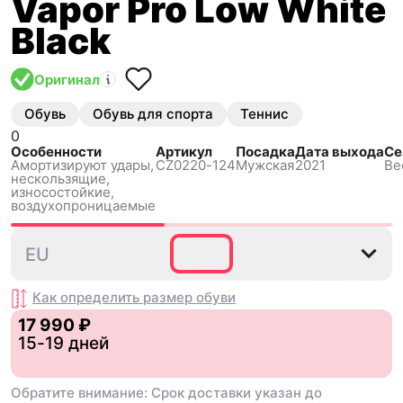
Vapor Pro Low White
Black
Оригинал
Обувь
Обувь для спорта
Теннис
0
Особенности
Артикул
Посадка
Дата выхода
Се
Амортизируют удары,
CZ0220-124
Мужская
2021
Ве
нескользящиe,
износостойкие,
воздухопроницаемые
38.5
40.5
41
42
42.5
EU
Как определить размер
обуви
17 990 ₽
15-19 дней
Обратите внимание: Срок доставки указан до