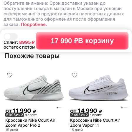
Обратите внимание: Срок доставки указан до
поступления товара в магазин в Москве при условии
своевременного предоставления паспортных данных
для таможенного оформления после оформления
заказа.
Подробнее.
В корзину
17 990 ₽
Сплит:
8995
₽,
остаток потом
Похожие товары
от
11 990
от
14 990
₽
₽
5 995
× 2
в сплит
7 495
× 2
в сплит
₽
₽
Кроссовки Nike Court Air
Кроссовки Nike Court Air
Zoom Vapor Pro 2
Zoom Vapor 11
15 дней
15 дней