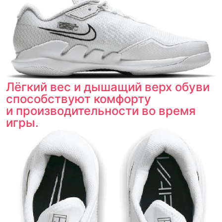
Тройная гарантия
оригинальности
Товар сертифицирован и опломбирован.
Проверяем на оригинальность
по 16 параметрам.
Если придёт подделка — вернём деньги
в трёхкратном размере.
Как мы провеяем товары
Лёгкий вес и дышащий верх обуви
способствуют комфорту
и производительности во время
игры.