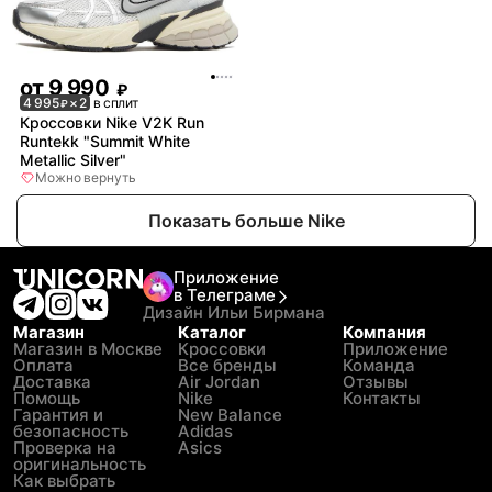
от
9 990
₽
4 995
× 2
в сплит
₽
Кроссовки Nike V2K Run
Runtekk "Summit White
Metallic Silver"
Можно вернуть
Показать больше Nike
Приложение
в Телеграме
Дизайн Ильи Бирмана
Магазин
Каталог
Компания
Магазин в Москве
Кроссовки
Приложение
Оплата
Все бренды
Команда
Доставка
Air Jordan
Отзывы
Помощь
Nike
Контакты
Гарантия и
New Balance
безопасность
Adidas
Проверка на
Asics
оригинальность
Как выбрать