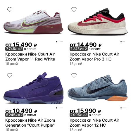
от
15 490
от
14 490
₽
₽
7 745
× 2
в сплит
7 245
× 2
в сплит
₽
₽
Кроссовки Nike Court Air
Кроссовки Nike Court Air
Zoom Vapor 11 Red White
Zoom Vapor Pro 3 HC
15 дней
15 дней
от
10 490
от
15 990
₽
₽
5 245
× 2
в сплит
7 995
× 2
в сплит
₽
₽
Кроссовки Nike Air Zoom
Кроссовки Nike Court Air
Generation "Court Purple"
Zoom Vapor 12 HC
15 дней
15 дней