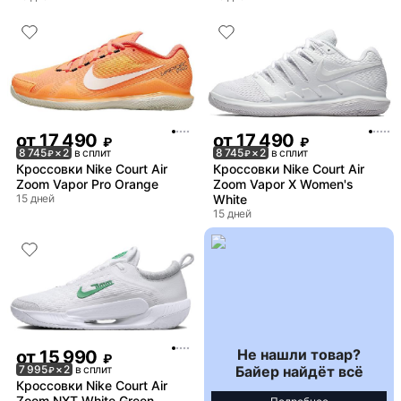
от
17 490
от
17 490
₽
₽
8 745
× 2
в сплит
8 745
× 2
в сплит
₽
₽
Кроссовки Nike Court Air
Кроссовки Nike Court Air
Zoom Vapor Pro Orange
Zoom Vapor X Women's
15 дней
White
15 дней
Не нашли товар?
от
15 990
₽
Байер найдёт всё
7 995
× 2
в сплит
₽
Кроссовки Nike Court Air
Zoom NXT White Green