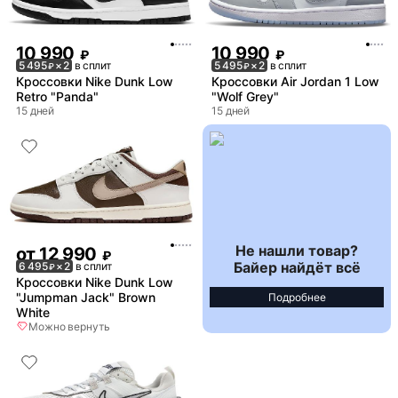
10 990
10 990
₽
₽
5 495
× 2
в сплит
5 495
× 2
в сплит
₽
₽
Кроссовки Nike Dunk Low
Кроссовки Air Jordan 1 Low
Retro "Panda"
"Wolf Grey"
15 дней
15 дней
Не нашли товар?
от
12 990
₽
Байер найдёт всё
6 495
× 2
в сплит
₽
Кроссовки Nike Dunk Low
"Jumpman Jack" Brown
Подробнее
White
Можно вернуть