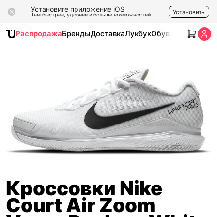
Установите приложение iOS
Установить
Там быстрее, удобнее и больше возможностей
Распродажа
Бренды
Доставка
Лукбук
Обувь
Одежда
Ак
Кроссовки Nike
Court Air Zoom