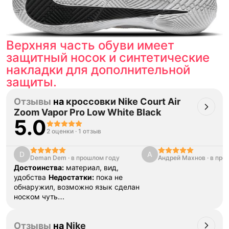
Верхняя часть обуви имеет
защитный носок и синтетические
накладки для дополнительной
защиты.
Отзывы
на
кроссовки Nike Court Air
Zoom Vapor Pro Low White Black
5.0
2 оценки
·
1 отзыв
D
А
Deman Dem
·
в прошлом году
Андрей Махнов
·
в про
Достоинства:
материал, вид,
удобства
Недостатки:
пока не
обнаружил, возможно язык сделан
носком чуть
неудобно
Комментарий:
Отличные
кроссовки не зря Роджер в них
Отзывы
на
Nike
играл