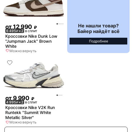
Не нашли товар?
от
12 990
₽
Байер найдёт всё
6 495
× 2
в сплит
₽
Кроссовки Nike Dunk Low
"Jumpman Jack" Brown
Подробнее
White
Можно вернуть
от
9 990
₽
4 995
× 2
в сплит
₽
Кроссовки Nike V2K Run
Runtekk "Summit White
Metallic Silver"
Можно вернуть