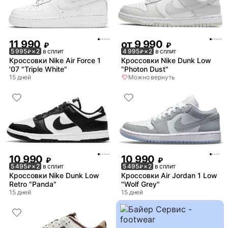
11 990
от
9 990
₽
₽
5 995
× 2
в сплит
4 995
× 2
в сплит
₽
₽
Кроссовки Nike Air Force 1
Кроссовки Nike Dunk Low
'07 "Triple White"
"Photon Dust"
15 дней
Можно вернуть
10 990
10 990
₽
₽
5 495
× 2
в сплит
5 495
× 2
в сплит
₽
₽
Кроссовки Nike Dunk Low
Кроссовки Air Jordan 1 Low
Retro "Panda"
"Wolf Grey"
15 дней
15 дней