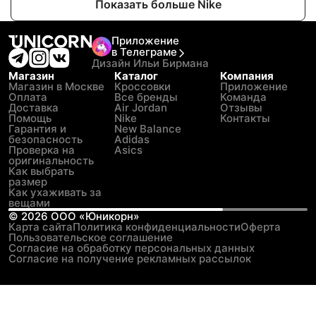
Показать больше Nike
Приложение
в Телеграме
Дизайн Ильи Бирмана
Магазин
Каталог
Компания
Магазин в Москве
Кроссовки
Приложение
Оплата
Все бренды
Команда
Доставка
Air Jordan
Отзывы
Помощь
Nike
Контакты
Гарантия и
New Balance
безопасность
Adidas
Проверка на
Asics
оригинальность
Как выбрать
размер
Как ухаживать за
вещами
©
2026
ООО «Юникорн»
Карта сайта
Политика конфиденциальности
Оферта
Пользовательское соглашение
Согласие на обработку персональных данных
Согласие на получение рекламных рассылок