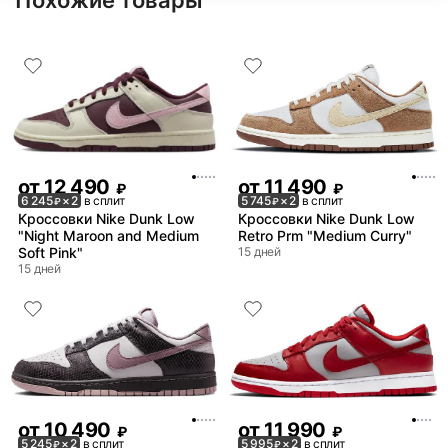
Похожие товары
от
12 490
от
11 490
₽
₽
6 245
× 2
в сплит
5 745
× 2
в сплит
₽
₽
Кроссовки Nike Dunk Low
Кроссовки Nike Dunk Low
"Night Maroon and Medium
Retro Prm "Medium Curry"
Soft Pink"
15 дней
15 дней
от
10 490
от
11 990
₽
₽
5 245
× 2
в сплит
5 995
× 2
в сплит
₽
₽