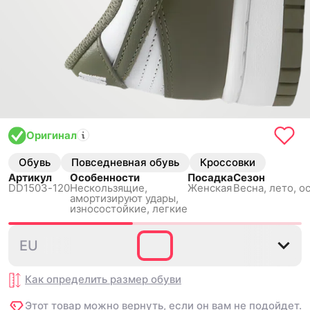
Оригинал
Обувь
Повседневная обувь
Кроссовки
Артикул
Особенности
Посадка
Сезон
DD1503-120
Нескользящиe,
Женская
Весна, лето, о
амортизируют удары,
износостойкие, легкие
35.5
36
36.5
37.5
38
EU
Как определить размер
обуви
Этот товар можно вернуть, если он вам не подойдет.