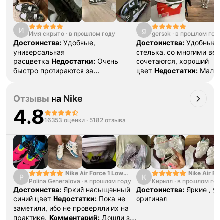
И
g
Имя скрыто
·
в прошлом году
gersok
·
в прошлом год
Достоинства:
Удобные,
Достоинства:
Удобные,
универсальная
стелька, со многими ве
расцветка
Недостатки:
Очень
сочетаются, хороший
быстро протираются за
цвет
Недостатки:
Малом
пяткой
Комментарий:
Хороший
1,5 размера можно зака
вариант на лето
смело
Комментарий:
Р
Отзывы
на
Nike
лютая классика
4.8
16353 оценки
·
5182 отзыва
Nike Air Force 1 Low
Nike Air Fo
P
К
Polina Generalova
College Pack White
·
в прошлом году
Кирилл
·
в прошлом го
Yellow
Blue
Достоинства:
Яркий насыщенный
Достоинства:
Яркие , у
синий цвет
Недостатки:
Пока не
оригинал
заметили, ибо не проверяли их на
практике.
Комментарий:
Дошли за