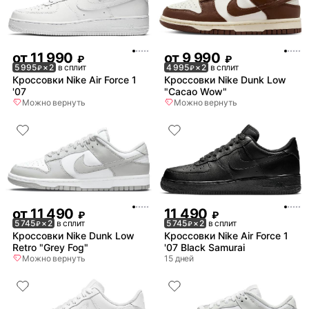
от
11 990
от
9 990
₽
₽
5 995
× 2
в сплит
4 995
× 2
в сплит
₽
₽
Кроссовки Nike Air Force 1
Кроссовки Nike Dunk Low
'07
"Cacao Wow"
Можно вернуть
Можно вернуть
от
11 490
11 490
₽
₽
5 745
× 2
в сплит
5 745
× 2
в сплит
₽
₽
Кроссовки Nike Dunk Low
Кроссовки Nike Air Force 1
Retro "Grey Fog"
'07 Black Samurai
Можно вернуть
15 дней