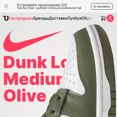
Установите приложение iOS
Установить
Там быстрее, удобнее и больше возможностей
Распродажа
Бренды
Доставка
Лукбук
Обувь
Одежда
Ак
Dunk Low
Medium
Olive