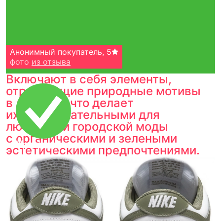
Анонимный покупатель
,
5
фото
из отзыва
Включают в себя элементы,
отражающие природные мотивы
в дизайне, что делает
их привлекательными для
любителей городской моды
с органическими и зелеными
Тройная гарантия
эстетическими предпочтениями.
оригинальности
Товар сертифицирован и опломбирован.
Проверяем на оригинальность
по 16 параметрам.
Если придёт подделка — вернём деньги
в трёхкратном размере.
Как мы провеяем товары