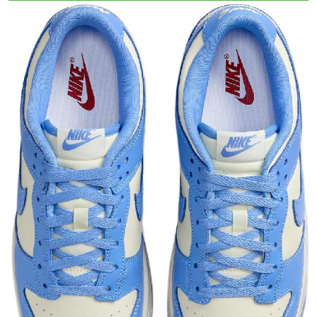
Тройная гарантия
оригинальности
Товар сертифицирован и опломбирован.
Проверяем на оригинальность
по 16 параметрам.
Если придёт подделка — вернём деньги
в трёхкратном размере.
Как мы провеяем товары