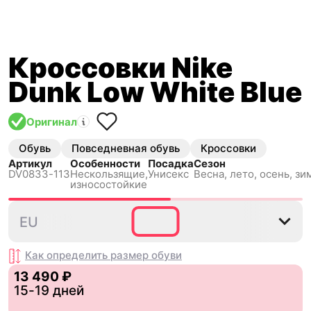
Кроссовки Nike
Dunk Low White Blue
Оригинал
Обувь
Повседневная обувь
Кроссовки
Артикул
Особенности
Посадка
Сезон
DV0833-113
Нескользящиe,
Унисекс
Весна, лето, осень, зи
износостойкие
35.5
36
36.5
37.5
38
EU
Как определить размер
обуви
13 490 ₽
15-19 дней