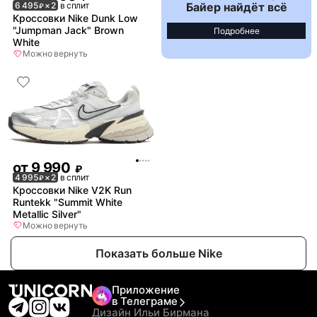
Байер найдёт всё
6 495
× 2
в сплит
₽
Кроссовки Nike Dunk Low
"Jumpman Jack" Brown
Подробнее
White
Можно вернуть
от
9 990
₽
4 995
× 2
в сплит
₽
Кроссовки Nike V2K Run
Runtekk "Summit White
Metallic Silver"
Можно вернуть
Показать больше Nike
Приложение
в Телеграме
Дизайн Ильи Бирмана