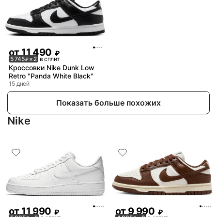
от
11 490
₽
5 745
× 2
в сплит
₽
Кроссовки Nike Dunk Low
Retro "Panda White Black"
15 дней
Показать больше похожих
Nike
от
11 990
от
9 990
₽
₽