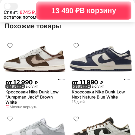
В корзину
13 490 ₽
Сплит:
6745
₽,
остаток потом
Похожие товары
от
12 990
от
11 990
₽
₽
6 495
× 2
в сплит
5 995
× 2
в сплит
₽
₽
Кроссовки Nike Dunk Low
Кроссовки Nike Dunk Low
"Jumpman Jack" Brown
Next Nature Blue White
White
15 дней
Можно вернуть