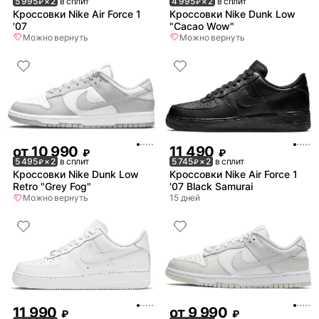
5 995
× 2
в сплит
4 995
× 2
в сплит
₽
₽
Кроссовки Nike Air Force 1
Кроссовки Nike Dunk Low
'07
"Cacao Wow"
Можно вернуть
Можно вернуть
от
10 990
11 490
₽
₽
5 495
× 2
в сплит
5 745
× 2
в сплит
₽
₽
Кроссовки Nike Dunk Low
Кроссовки Nike Air Force 1
Retro "Grey Fog"
'07 Black Samurai
Можно вернуть
15 дней
11 990
от
9 990
₽
₽