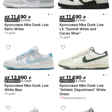
от
11 490
от
11 490
₽
₽
5 745
× 2
в сплит
5 745
× 2
в сплит
₽
₽
Кроссовки Nike Dunk Low
Кроссовки Nike Dunk Low
Retro White
LX "Summit White and
15 дней
Cacao Wow"
15 дней
от
13 990
от
11 490
₽
₽
6 995
× 2
в сплит
5 745
× 2
в сплит
₽
₽
Кроссовки Nike Dunk Low
Кроссовки Nike Dunk Low
White Blue
"Athletic Department" White
15 дней
Green
Можно вернуть