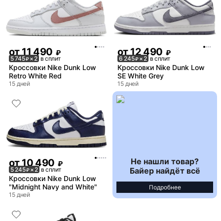
от
11 490
от
12 490
₽
₽
5 745
× 2
в сплит
6 245
× 2
в сплит
₽
₽
Кроссовки Nike Dunk Low
Кроссовки Nike Dunk Low
Retro White Red
SE White Grey
15 дней
15 дней
Не нашли товар?
от
10 490
₽
Байер найдёт всё
5 245
× 2
в сплит
₽
Кроссовки Nike Dunk Low
"Midnight Navy and White"
Подробнее
15 дней