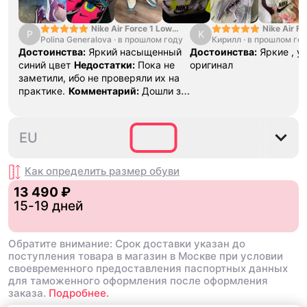
Nike Air Force 1 Low
Nike Air Fo
P
К
Polina Generalova
College Pack White
·
в прошлом году
Кирилл
·
в прошлом го
Yellow
Blue
Достоинства:
Яркий насыщенный
Достоинства:
Яркие , у
синий цвет
Недостатки:
Пока не
оригинал
заметили, ибо не проверяли их на
практике.
Комментарий:
Дошли за
29 дней, в подарок положили
насочки!
35.5
36
36.5
37.5
38
EU
Как определить размер
обуви
13 490 ₽
15-19 дней
Обратите внимание: Срок доставки указан до
поступления товара в магазин в Москве при условии
своевременного предоставления паспортных данных
для таможенного оформления после оформления
заказа.
Подробнее.