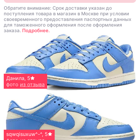
Обратите внимание: Срок доставки указан до
поступления товара в магазин в Москве при условии
своевременного предоставления паспортных данных
для таможенного оформления после оформления
заказа.
Подробнее.
Cxzia🎀
Данила
,
,
5
5
фото
фото
из отзыва
из отзыва
V1n1shko
sqwqisuxuw^-^
,
4
,
5