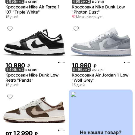
5 995
× 2
в сплит
4 995
× 2
в сплит
₽
₽
Кроссовки Nike Air Force 1
Кроссовки Nike Dunk Low
'07 "Triple White"
"Photon Dust"
15 дней
Можно вернуть
10 990
10 990
₽
₽
5 495
× 2
в сплит
5 495
× 2
в сплит
₽
₽
Кроссовки Nike Dunk Low
Кроссовки Air Jordan 1 Low
Retro "Panda"
"Wolf Grey"
15 дней
15 дней
Не нашли товар?
от
12 990
₽