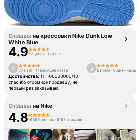
Отзывы
на
кроссовки Nike Dunk Low
White Blue
4.9
7 оценок
·
1 отзыв
C
Д
Cxzia🎀
·
11 месяцев назад
Данила
·
8 дней назад
Достоинства:
111100000000/10
спасибо огромное продавцу, не
первый раз заказываю
Отзывы
на
Nike
4.8
16395 оценок
·
5195 отзывов