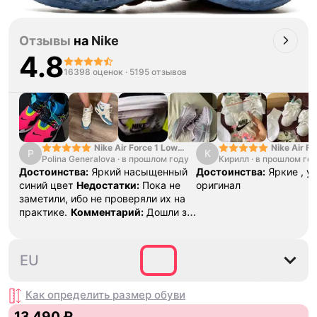
Отзывы
на
Nike
4.8
16398 оценок
·
5195 отзывов
Nike Air Force 1 Low
Nike Air Fo
P
К
Polina Generalova
College Pack White
·
в прошлом году
Кирилл
·
в прошлом го
Yellow
Blue
Достоинства:
Яркий насыщенный
Достоинства:
Яркие , у
синий цвет
Недостатки:
Пока не
оригинал
заметили, ибо не проверяли их на
практике.
Комментарий:
Дошли за
29 дней, в подарок положили
насочки!
35.5
36
36.5
37.5
38
EU
Как определить размер
обуви
13 490 ₽