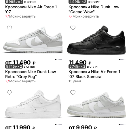
5 995
× 2
в сплит
4 995
× 2
в сплит
₽
₽
Кроссовки Nike Air Force 1
Кроссовки Nike Dunk Low
'07
"Cacao Wow"
Можно вернуть
Можно вернуть
от
11 490
11 490
₽
₽
5 745
× 2
в сплит
5 745
× 2
в сплит
₽
₽
Кроссовки Nike Dunk Low
Кроссовки Nike Air Force 1
Retro "Grey Fog"
'07 Black Samurai
Можно вернуть
15 дней
от
11 990
от
9 990
₽
₽