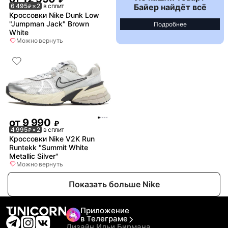
Байер найдёт всё
6 495
× 2
в сплит
₽
Кроссовки Nike Dunk Low
"Jumpman Jack" Brown
Подробнее
White
Можно вернуть
от
9 990
₽
4 995
× 2
в сплит
₽
Кроссовки Nike V2K Run
Runtekk "Summit White
Metallic Silver"
Можно вернуть
Показать больше Nike
Приложение
в Телеграме
Дизайн Ильи Бирмана