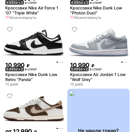
5 995
× 2
в сплит
4 995
× 2
в сплит
₽
₽
Кроссовки Nike Air Force 1
Кроссовки Nike Dunk Low
'07 "Triple White"
"Photon Dust"
Можно вернуть
Можно вернуть
10 990
10 990
₽
₽
5 495
× 2
в сплит
5 495
× 2
в сплит
₽
₽
Кроссовки Nike Dunk Low
Кроссовки Air Jordan 1 Low
Retro "Panda"
"Wolf Grey"
15 дней
15 дней
Не нашли товар?
от
12 990
₽