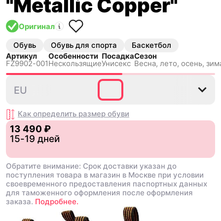
"Metallic Copper"
Оригинал
Обувь
Обувь для спорта
Баскетбол
Артикул
Особенности
Посадка
Сезон
FZ9902-001
Нескользящиe
Унисекс
Весна, лето, осень, зим
35.5
36
36.5
37.5
38
EU
Как определить размер
обуви
13 490 ₽
15-19 дней
Обратите внимание: Срок доставки указан до
поступления товара в магазин в Москве при условии
своевременного предоставления паспортных данных
для таможенного оформления после оформления
заказа.
Подробнее.