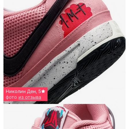
Николин Ден
,
5
фото
из отзыва