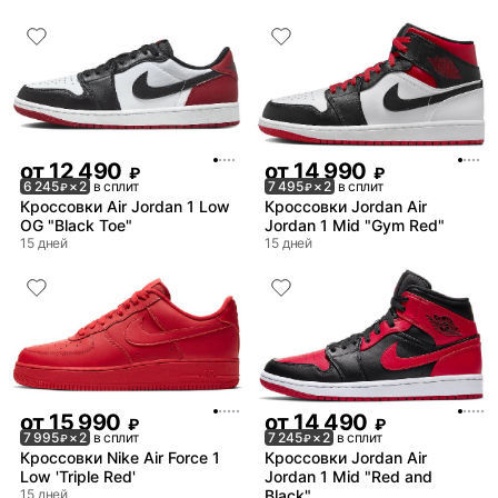
от
12 490
от
14 990
₽
₽
6 245
× 2
в сплит
7 495
× 2
в сплит
₽
₽
Кроссовки Air Jordan 1 Low
Кроссовки Jordan Air
OG "Black Toe"
Jordan 1 Mid "Gym Red"
15 дней
15 дней
от
15 990
от
14 490
₽
₽
7 995
× 2
в сплит
7 245
× 2
в сплит
₽
₽
Кроссовки Nike Air Force 1
Кроссовки Jordan Air
Low 'Triple Red'
Jordan 1 Mid "Red and
15 дней
Black"