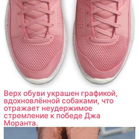
Верх обуви украшен графикой,
вдохновлённой собаками, что
отражает неудержимое
стремление к победе Джа
Моранта.