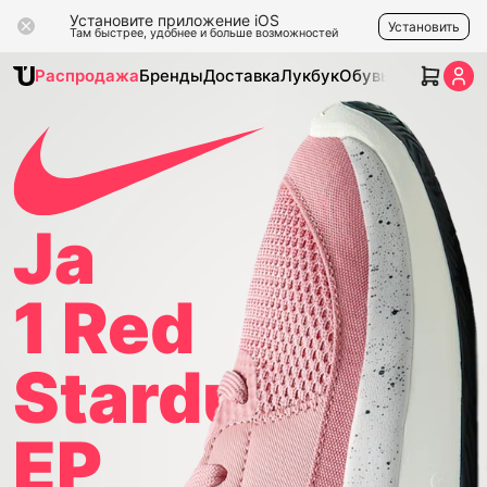
Установите приложение iOS
Установить
Там быстрее, удобнее и больше возможностей
Распродажа
Бренды
Доставка
Лукбук
Обувь
Одежда
Ак
Ja
1 Red
Stardust
EP