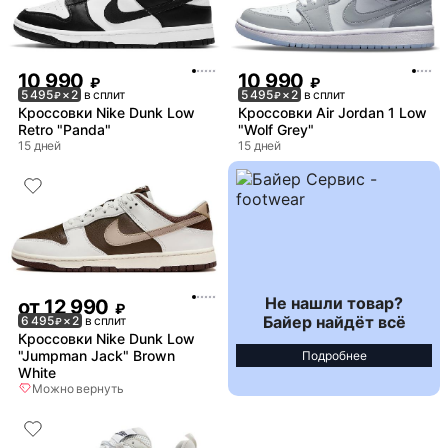
10 990
10 990
₽
₽
5 495
× 2
в сплит
5 495
× 2
в сплит
₽
₽
Кроссовки Nike Dunk Low
Кроссовки Air Jordan 1 Low
Retro "Panda"
"Wolf Grey"
15 дней
15 дней
Не нашли товар?
от
12 990
₽
Байер найдёт всё
6 495
× 2
в сплит
₽
Кроссовки Nike Dunk Low
"Jumpman Jack" Brown
Подробнее
White
Можно вернуть