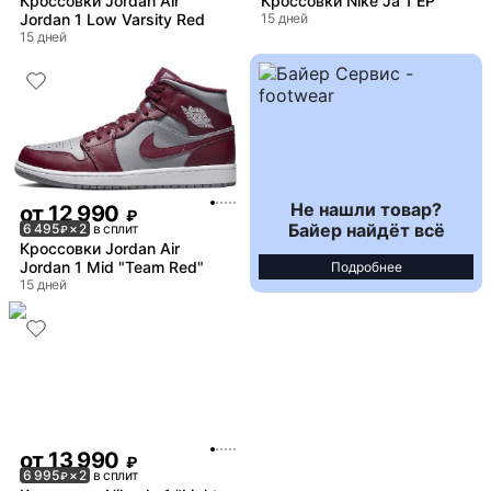
Кроссовки Jordan Air
Кроссовки Nike Ja 1 EP
Jordan 1 Low Varsity Red
15 дней
15 дней
Не нашли товар?
от
12 990
₽
Байер найдёт всё
6 495
× 2
в сплит
₽
Кроссовки Jordan Air
Jordan 1 Mid "Team Red"
Подробнее
15 дней
от
13 990
₽
6 995
× 2
в сплит
₽