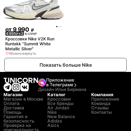
от
9 990
₽
4 995
× 2
в сплит
₽
Кроссовки Nike V2K Run
Runtekk "Summit White
Metallic Silver"
Можно вернуть
Показать больше Nike
Приложение
в Телеграме
Дизайн Ильи Бирмана
Магазин
Каталог
Компания
Магазин в Москве
Кроссовки
Приложение
Оплата
Все бренды
Команда
Доставка
Air Jordan
Отзывы
Помощь
Nike
Контакты
Гарантия и
New Balance
безопасность
Adidas
Проверка на
Asics
оригинальность