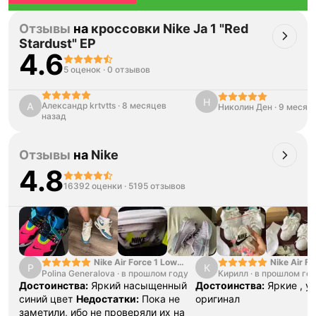
Отзывы
на
кроссовки Nike Ja 1 "Red
Stardust" EP
4.6
5 оценок
·
0 отзывов
Н
А
Александр krtvtts
·
8 месяцев
Николин Ден
·
9 месяц
Тройная гарантия
назад
оригинальности
Товар сертифицирован и опломбирован.
Проверяем на оригинальность
Отзывы
на
Nike
по 16 параметрам.
4.8
Если придёт подделка — вернём деньги
в трёхкратном размере.
16392 оценки
·
5195 отзывов
Как мы провеяем товары
Nike Air Force 1 Low
Nike Air Fo
P
К
Polina Generalova
College Pack White
·
в прошлом году
Кирилл
·
в прошлом го
Yellow
Blue
Достоинства:
Яркий насыщенный
Достоинства:
Яркие , у
синий цвет
Недостатки:
Пока не
оригинал
заметили, ибо не проверяли их на