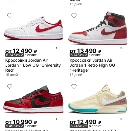
15 дней
от
12 490
от
13 490
₽
₽
6 245
× 2
в сплит
6 745
× 2
в сплит
₽
₽
Кроссовки Jordan Air
Кроссовки Jordan Air
Jordan 1 Low OG "University
Jordan 1 Retro High OG
Red"
"Heritage"
15 дней
15 дней
от
10 990
от
12 490
₽
₽
5 495
× 2
в сплит
6 245
× 2
в сплит
₽
₽