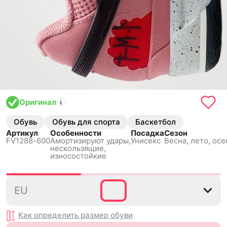
Оригинал
Обувь
Обувь для спорта
Баскетбол
Артикул
Особенности
Посадка
Сезон
FV1288-600
Амортизируют удары,
Унисекс
Весна, лето, осе
нескользящиe,
износостойкие
39
40
40.5
41
42
42
EU
Как определить размер
обуви