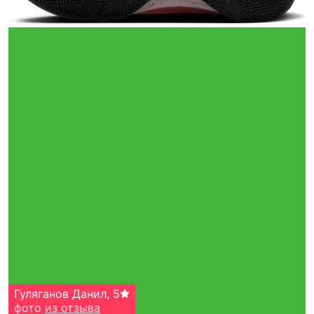
Гуляганов Данил
,
5
фото
из отзыва