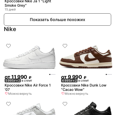
Кроссовки Nike Ja 1 "Light
Smoke Grey"
15 дней
Показать больше похожих
Nike
от
11 990
от
9 990
₽
₽
5 995
× 2
в сплит
4 995
× 2
в сплит
₽
₽
Кроссовки Nike Air Force 1
Кроссовки Nike Dunk Low
'07
"Cacao Wow"
Можно вернуть
Можно вернуть