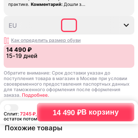
практике.
Комментарий:
Дошли за
29 дней, в подарок положили
насочки!
39
40
40.5
41
42
42
EU
Как определить размер
обуви
14 490 ₽
15-19 дней
Обратите внимание: Срок доставки указан до
поступления товара в магазин в Москве при условии
своевременного предоставления паспортных данных
для таможенного оформления после оформления
заказа.
Подробнее.
В корзину
14 490 ₽
Сплит:
7245
₽,
остаток потом
Похожие товары