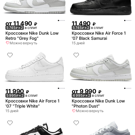
от
11 490
11 490
₽
₽
5 745
× 2
в сплит
5 745
× 2
в сплит
₽
₽
Кроссовки Nike Dunk Low
Кроссовки Nike Air Force 1
Retro "Grey Fog"
'07 Black Samurai
Можно вернуть
15 дней
11 990
от
9 990
₽
₽
5 995
× 2
в сплит
4 995
× 2
в сплит
₽
₽
Кроссовки Nike Air Force 1
Кроссовки Nike Dunk Low
'07 "Triple White"
"Photon Dust"
15 дней
Можно вернуть