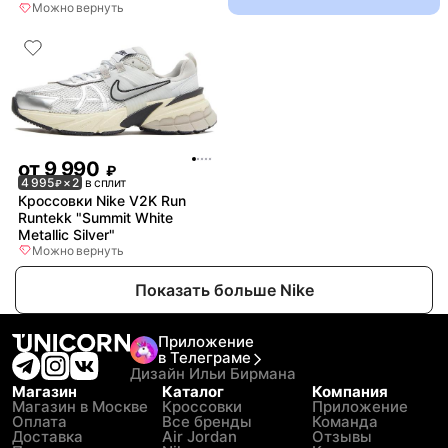
Можно вернуть
от
9 990
₽
4 995
× 2
в сплит
₽
Кроссовки Nike V2K Run
Runtekk "Summit White
Metallic Silver"
Можно вернуть
Показать больше Nike
Приложение
в Телеграме
Дизайн Ильи Бирмана
Магазин
Каталог
Компания
Магазин в Москве
Кроссовки
Приложение
Оплата
Все бренды
Команда
Доставка
Air Jordan
Отзывы