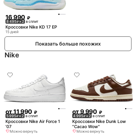
16 990
₽
8 495
× 2
в сплит
₽
Кроссовки Nike KD 17 EP
15 дней
Показать больше похожих
Nike
от
11 990
от
9 990
₽
₽
5 995
× 2
в сплит
4 995
× 2
в сплит
₽
₽
Кроссовки Nike Air Force 1
Кроссовки Nike Dunk Low
'07
"Cacao Wow"
Можно вернуть
Можно вернуть