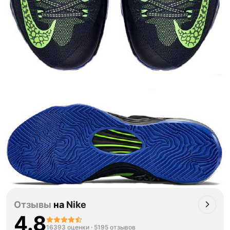
Отзывы
на
Nike
4.8
16393 оценки
·
5195 отзывов