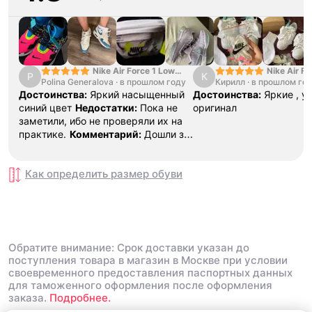
Nike Air Force 1 Low
Nike Air Fo
P
К
Polina Generalova
College Pack White
·
в прошлом году
Кирилл
·
в прошлом го
Yellow
Blue
Достоинства:
Яркий насыщенный
Достоинства:
Яркие , у
синий цвет
Недостатки:
Пока не
оригинал
заметили, ибо не проверяли их на
практике.
Комментарий:
Дошли за
29 дней, в подарок положили
насочки!
Как определить размер
обуви
Обратите внимание: Срок доставки указан до
поступления товара в магазин в Москве при условии
своевременного предоставления паспортных данных
для таможенного оформления после оформления
заказа.
Подробнее.