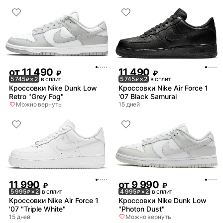
от
11 490
11 490
₽
₽
5 745
× 2
в сплит
5 745
× 2
в сплит
₽
₽
Кроссовки Nike Dunk Low
Кроссовки Nike Air Force 1
Retro "Grey Fog"
'07 Black Samurai
Можно вернуть
15 дней
11 990
от
9 990
₽
₽
5 995
× 2
в сплит
4 995
× 2
в сплит
₽
₽
Кроссовки Nike Air Force 1
Кроссовки Nike Dunk Low
'07 "Triple White"
"Photon Dust"
15 дней
Можно вернуть