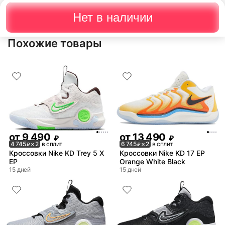
Нет в наличии
Похожие товары
от
9 490
от
13 490
₽
₽
4 745
× 2
в сплит
6 745
× 2
в сплит
₽
₽
Кроссовки Nike KD Trey 5 X
Кроссовки Nike KD 17 EP
EP
Orange White Black
15 дней
15 дней