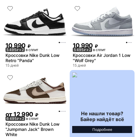
10 990
10 990
₽
₽
5 495
× 2
в сплит
5 495
× 2
в сплит
₽
₽
Кроссовки Nike Dunk Low
Кроссовки Air Jordan 1 Low
Retro "Panda"
"Wolf Grey"
15 дней
15 дней
Не нашли товар?
от
12 990
₽
Байер найдёт всё
6 495
× 2
в сплит
₽
Кроссовки Nike Dunk Low
"Jumpman Jack" Brown
Подробнее
White