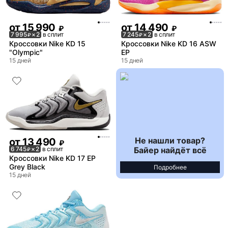
от
15 990
от
14 490
₽
₽
7 995
× 2
в сплит
7 245
× 2
в сплит
₽
₽
Кроссовки Nike KD 15
Кроссовки Nike KD 16 ASW
"Olympic"
EP
15 дней
15 дней
Не нашли товар?
от
13 490
₽
Байер найдёт всё
6 745
× 2
в сплит
₽
Кроссовки Nike KD 17 EP
Grey Black
Подробнее
15 дней