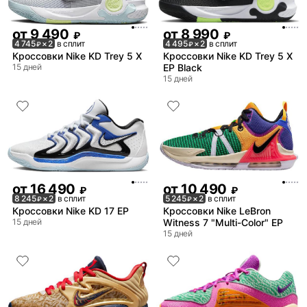
от
9 490
от
8 990
₽
₽
4 745
× 2
в сплит
4 495
× 2
в сплит
₽
₽
Кроссовки Nike KD Trey 5 X
Кроссовки Nike KD Trey 5 X
15 дней
EP Black
15 дней
от
16 490
от
10 490
₽
₽
8 245
× 2
в сплит
5 245
× 2
в сплит
₽
₽
Кроссовки Nike KD 17 EP
Кроссовки Nike LeBron
15 дней
Witness 7 "Multi-Color" EP
15 дней