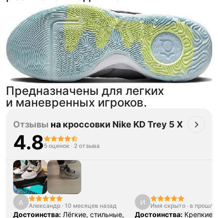
Предназначены для легких
и маневренных игроков.
Отзывы
на
кроссовки Nike KD Trey 5 X
4.8
5 оценок
·
2 отзыва
А
И
Александр
·
10 месяцев назад
Имя скрыто
·
в прошло
Достоинства:
Лёгкие, стильные,
Достоинства:
Крепкие,