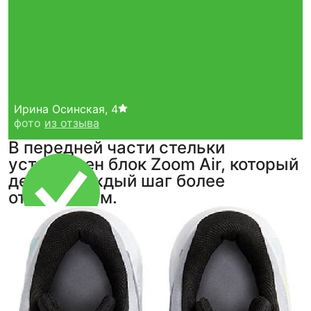
Ирина Осинская
,
4
фото
из отзыва
В передней части стельки
установлен блок Zoom Air, который
делает каждый шаг более
отзывчивым.
Тройная гарантия
оригинальности
Товар сертифицирован и опломбирован.
Проверяем на оригинальность
по 16 параметрам.
Если придёт подделка — вернём деньги
в трёхкратном размере.