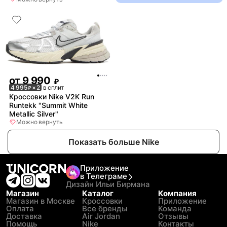
от
9 990
₽
4 995
× 2
в сплит
₽
Кроссовки Nike V2K Run
Runtekk "Summit White
Metallic Silver"
Можно вернуть
Показать больше Nike
Приложение
в Телеграме
Дизайн Ильи Бирмана
Магазин
Каталог
Компания
Магазин в Москве
Кроссовки
Приложение
Оплата
Все бренды
Команда
Доставка
Air Jordan
Отзывы
Помощь
Nike
Контакты