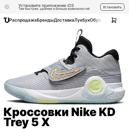
Установите приложение iOS
Установить
Там быстрее, удобнее и больше возможностей
Распродажа
Бренды
Доставка
Лукбук
Обувь
Одежда
Ак
Кроссовки Nike KD
Trey 5 X