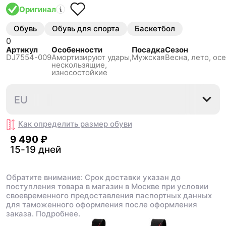
Оригинал
Обувь
Обувь для спорта
Баскетбол
0
Артикул
Особенности
Посадка
Сезон
DJ7554-009
Амортизируют удары,
Мужская
Весна, лето, осе
нескользящиe,
износостойкие
39
40
40.5
41
42
42
EU
Как определить размер
обуви
9 490 ₽
15-19 дней
Обратите внимание: Срок доставки указан до
поступления товара в магазин в Москве при условии
своевременного предоставления паспортных данных
для таможенного оформления после оформления
заказа.
Подробнее.