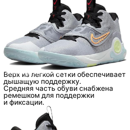
Александр
Анонимный покупатель
,
5
,
5
Верх из легкой сетки обеспечивает
фото
фото
из отзыва
из отзыва
дышащую поддержку.
Средняя часть обуви снабжена
ремешком для поддержки
и фиксации.