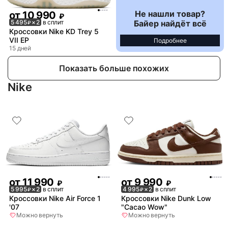
Не нашли товар?
от
10 990
₽
Байер найдёт всё
5 495
× 2
в сплит
₽
Кроссовки Nike KD Trey 5
VII EP
Подробнее
15 дней
Показать больше похожих
Nike
от
11 990
от
9 990
₽
₽
5 995
× 2
в сплит
4 995
× 2
в сплит
₽
₽
Кроссовки Nike Air Force 1
Кроссовки Nike Dunk Low
'07
"Cacao Wow"
Можно вернуть
Можно вернуть