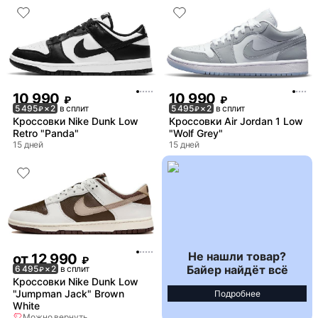
10 990
10 990
₽
₽
5 495
× 2
в сплит
5 495
× 2
в сплит
₽
₽
Кроссовки Nike Dunk Low
Кроссовки Air Jordan 1 Low
Retro "Panda"
"Wolf Grey"
15 дней
15 дней
Не нашли товар?
от
12 990
₽
Байер найдёт всё
6 495
× 2
в сплит
₽
Кроссовки Nike Dunk Low
"Jumpman Jack" Brown
Подробнее
White
Можно вернуть