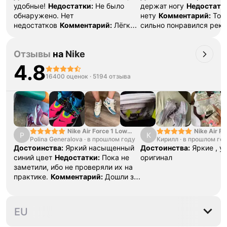
удобные!
Недостатки:
Не было
держат ногу
Недостатк
обнаружено. Нет
нету
Комментарий:
Тов
недостатков
Комментарий:
Лёгкая
сильно понравился рек
модель. Хорошие материалы.
Отзывы
на
Nike
4.8
16400 оценок
·
5194 отзыва
Nike Air Force 1 Low
Nike Air Fo
P
К
Polina Generalova
College Pack White
·
в прошлом году
Кирилл
·
в прошлом го
Yellow
Blue
Достоинства:
Яркий насыщенный
Достоинства:
Яркие , у
синий цвет
Недостатки:
Пока не
оригинал
заметили, ибо не проверяли их на
практике.
Комментарий:
Дошли за
29 дней, в подарок положили
насочки!
39
40
40.5
41
42
42
EU