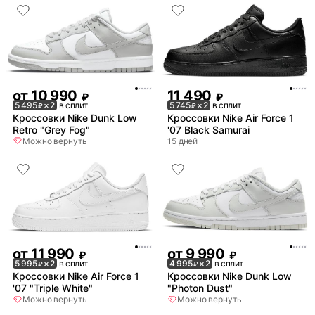
от
10 990
11 490
₽
₽
5 495
× 2
в сплит
5 745
× 2
в сплит
₽
₽
Кроссовки Nike Dunk Low
Кроссовки Nike Air Force 1
Retro "Grey Fog"
'07 Black Samurai
Можно вернуть
15 дней
от
11 990
от
9 990
₽
₽
5 995
× 2
в сплит
4 995
× 2
в сплит
₽
₽
Кроссовки Nike Air Force 1
Кроссовки Nike Dunk Low
'07 "Triple White"
"Photon Dust"
Можно вернуть
Можно вернуть