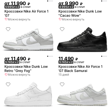
от
11 990
от
9 990
₽
₽
5 995
× 2
в сплит
4 995
× 2
в сплит
₽
₽
Кроссовки Nike Air Force 1
Кроссовки Nike Dunk Low
'07
"Cacao Wow"
Можно вернуть
Можно вернуть
от
11 490
11 490
₽
₽
5 745
× 2
в сплит
5 745
× 2
в сплит
₽
₽
Кроссовки Nike Dunk Low
Кроссовки Nike Air Force 1
Retro "Grey Fog"
'07 Black Samurai
Можно вернуть
15 дней