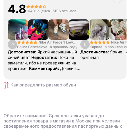
4.8
16401 оценка
·
5196 отзывов
Nike Air Force 1 Low
Nike Air Fo
P
К
Polina Generalova
College Pack White
·
в прошлом году
Кирилл
·
в прошлом го
Yellow
Blue
Достоинства:
Яркий насыщенный
Достоинства:
Яркие , у
синий цвет
Недостатки:
Пока не
оригинал
заметили, ибо не проверяли их на
практике.
Комментарий:
Дошли за
29 дней, в подарок положили
насочки!
Как определить размер
обуви
Обратите внимание: Срок доставки указан до
поступления товара в магазин в Москве при условии
своевременного предоставления паспортных данных