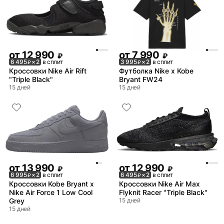
от
12 990
от
7 990
₽
₽
6 495
× 2
в сплит
3 995
× 2
в сплит
₽
₽
Кроссовки Nike Air Rift
Футболка Nike x Kobe
"Triple Black"
Bryant FW24
15 дней
15 дней
от
13 990
от
12 990
₽
₽
6 995
× 2
в сплит
6 495
× 2
в сплит
₽
₽
Кроссовки Kobe Bryant x
Кроссовки Nike Air Max
Nike Air Force 1 Low Cool
Flyknit Racer "Triple Black"
Grey
15 дней
15 дней