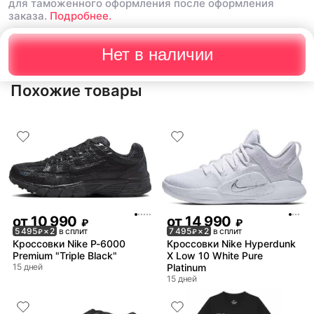
для таможенного оформления после оформления
заказа.
Подробнее.
Нет в наличии
Похожие товары
от
10 990
от
14 990
₽
₽
5 495
× 2
в сплит
7 495
× 2
в сплит
₽
₽
Кроссовки Nike P-6000
Кроссовки Nike Hyperdunk
Premium "Triple Black"
X Low 10 White Pure
15 дней
Platinum
15 дней