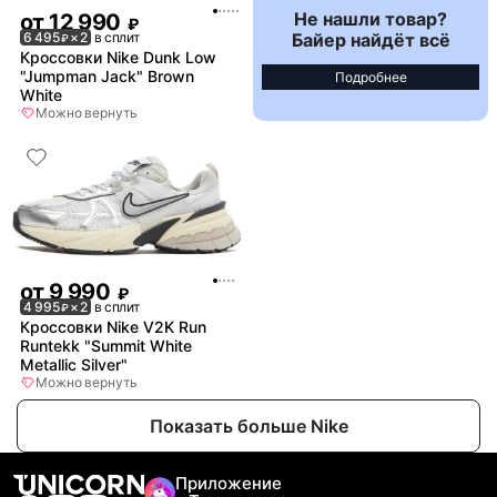
Не нашли товар?
от
12 990
₽
Байер найдёт всё
6 495
× 2
в сплит
₽
Кроссовки Nike Dunk Low
"Jumpman Jack" Brown
Подробнее
White
Можно вернуть
от
9 990
₽
4 995
× 2
в сплит
₽
Кроссовки Nike V2K Run
Runtekk "Summit White
Metallic Silver"
Можно вернуть
Показать больше Nike
Приложение