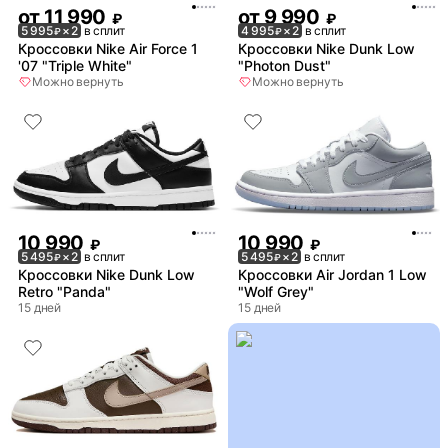
от
11 990
от
9 990
₽
₽
5 995
× 2
в сплит
4 995
× 2
в сплит
₽
₽
Кроссовки Nike Air Force 1
Кроссовки Nike Dunk Low
'07 "Triple White"
"Photon Dust"
Можно вернуть
Можно вернуть
10 990
10 990
₽
₽
5 495
× 2
в сплит
5 495
× 2
в сплит
₽
₽
Кроссовки Nike Dunk Low
Кроссовки Air Jordan 1 Low
Retro "Panda"
"Wolf Grey"
15 дней
15 дней