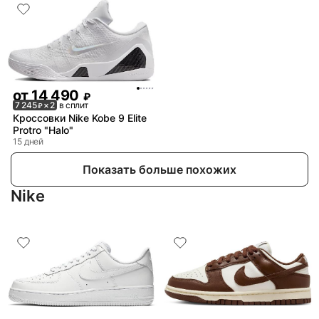
от
14 490
₽
7 245
× 2
в сплит
₽
Кроссовки Nike Kobe 9 Elite
Protro "Halo"
15 дней
Показать больше похожих
Nike