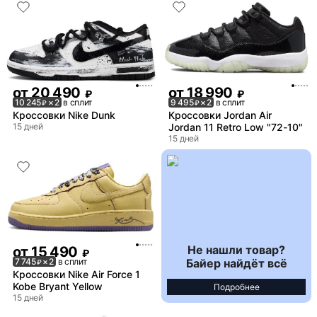
от
20 490
от
18 990
₽
₽
10 245
× 2
в сплит
9 495
× 2
в сплит
₽
₽
Кроссовки Nike Dunk
Кроссовки Jordan Air
15 дней
Jordan 11 Retro Low "72-10"
15 дней
Не нашли товар?
от
15 490
₽
Байер найдёт всё
7 745
× 2
в сплит
₽
Кроссовки Nike Air Force 1
Kobe Bryant Yellow
Подробнее
15 дней