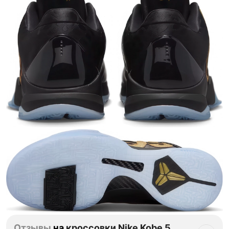
Тройная гарантия
оригинальности
Товар сертифицирован и опломбирован.
Проверяем на оригинальность
по 16 параметрам.
Если придёт подделка — вернём деньги
в трёхкратном размере.
Как мы провеяем товары
Отзывы
на
кроссовки Nike Kobe 5