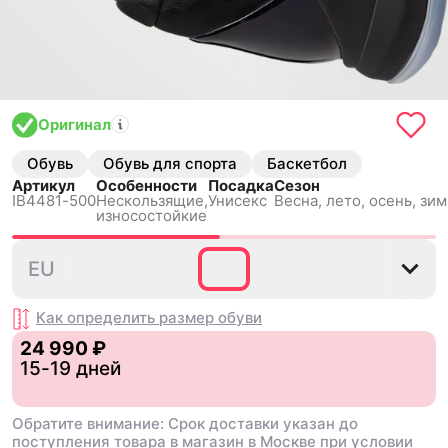
Оригинал
Обувь
Обувь для спорта
Баскетбол
Артикул
Особенности
Посадка
Сезон
IB4481-500
Нескользящиe,
Унисекс
Весна, лето, осень, зим
износостойкие
38.5
39
40
40.5
41
4
EU
Как определить размер
обуви
24 990 ₽
15-19 дней
Обратите внимание: Срок доставки указан до
поступления товара в магазин в Москве при условии