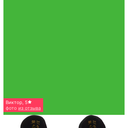
Виктор
,
5
фото
из отзыва