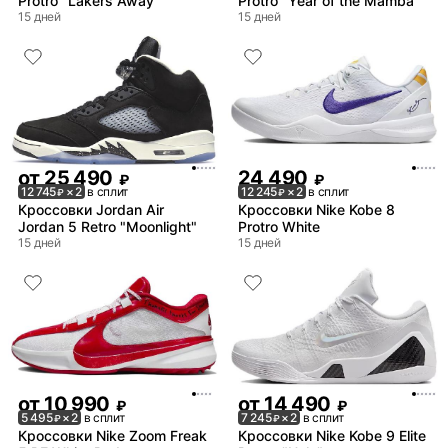
Protro "Lakers Away"
Protro "Year of the Mamba"
15 дней
15 дней
от
25 490
24 490
₽
₽
12 745
× 2
в сплит
12 245
× 2
в сплит
₽
₽
Кроссовки Jordan Air
Кроссовки Nike Kobe 8
Jordan 5 Retro "Moonlight"
Protro White
15 дней
15 дней
от
10 990
от
14 490
₽
₽
5 495
× 2
в сплит
7 245
× 2
в сплит
₽
₽
Кроссовки Nike Zoom Freak
Кроссовки Nike Kobe 9 Elite