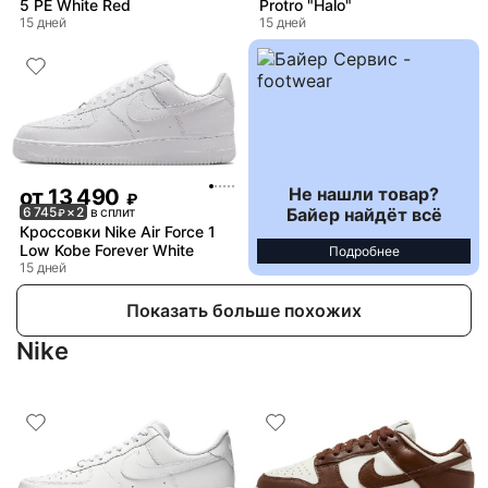
5 PE White Red
Protro "Halo"
15 дней
15 дней
Не нашли товар?
от
13 490
₽
Байер найдёт всё
6 745
× 2
в сплит
₽
Кроссовки Nike Air Force 1
Low Kobe Forever White
Подробнее
15 дней
Показать больше похожих
Nike