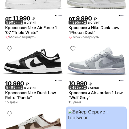
от
11 990
от
9 990
₽
₽
5 995
× 2
в сплит
4 995
× 2
в сплит
₽
₽
Кроссовки Nike Air Force 1
Кроссовки Nike Dunk Low
'07 "Triple White"
"Photon Dust"
Можно вернуть
Можно вернуть
10 990
10 990
₽
₽
5 495
× 2
в сплит
5 495
× 2
в сплит
₽
₽
Кроссовки Nike Dunk Low
Кроссовки Air Jordan 1 Low
Retro "Panda"
"Wolf Grey"
15 дней
15 дней