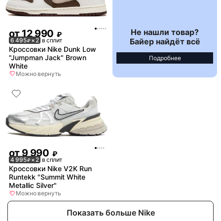
Не нашли товар?
от
12 990
₽
Байер найдёт всё
6 495
× 2
в сплит
₽
Кроссовки Nike Dunk Low
"Jumpman Jack" Brown
Подробнее
White
Можно вернуть
от
9 990
₽
4 995
× 2
в сплит
₽
Кроссовки Nike V2K Run
Runtekk "Summit White
Metallic Silver"
Можно вернуть
Показать больше Nike