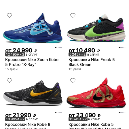
от
24 990
от
10 490
₽
₽
12 495
× 2
в сплит
5 245
× 2
в сплит
₽
₽
Кроссовки Nike Zoom Kobe
Кроссовки Nike Freak 5
5 Protro "X-Ray"
Black Green
15 дней
15 дней
от
21 990
от
23 490
₽
₽
10 995
× 2
в сплит
11 745
× 2
в сплит
₽
₽
Кроссовки Nike Kobe 8
Кроссовки Nike Kobe 5