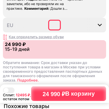
заметили, ибо не проверяли их на
практике.
Комментарий:
Дошли за
29 дней, в подарок положили
насочки!
38.5
39
40
40.5
41
4
EU
Как определить размер
обуви
24 990 ₽
15-19 дней
Обратите внимание: Срок доставки указан до
поступления товара в магазин в Москве при условии
своевременного предоставления паспортных данных
для таможенного оформления после оформления
заказа.
Подробнее.
В корзину
24 990 ₽
Сплит:
12495
₽,
остаток потом
Похожие товары