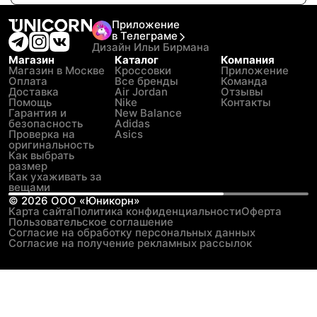
Приложение
в Телеграме
Дизайн Ильи Бирмана
Магазин
Каталог
Компания
Магазин в Москве
Кроссовки
Приложение
Оплата
Все бренды
Команда
Доставка
Air Jordan
Отзывы
Помощь
Nike
Контакты
Гарантия и
New Balance
безопасность
Adidas
Проверка на
Asics
оригинальность
Как выбрать
размер
Как ухаживать за
вещами
©
2026
ООО «Юникорн»
Карта сайта
Политика конфиденциальности
Оферта
Пользовательское соглашение
Согласие на обработку персональных данных
Согласие на получение рекламных рассылок