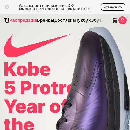
Установите приложение iOS
Установить
Там быстрее, удобнее и больше возможностей
Распродажа
Бренды
Доставка
Лукбук
Обувь
Одежда
Ак
Kobe
5 Protro
Year of
the