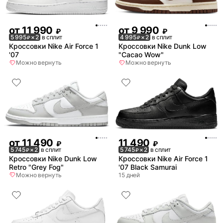
от
11 990
от
9 990
₽
₽
5 995
× 2
в сплит
4 995
× 2
в сплит
₽
₽
Кроссовки Nike Air Force 1
Кроссовки Nike Dunk Low
'07
"Cacao Wow"
Можно вернуть
Можно вернуть
от
11 490
11 490
₽
₽
5 745
× 2
в сплит
5 745
× 2
в сплит
₽
₽
Кроссовки Nike Dunk Low
Кроссовки Nike Air Force 1
Retro "Grey Fog"
'07 Black Samurai
Можно вернуть
15 дней