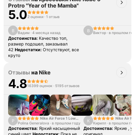
Protro "Year of the Mamba"
5.0
2 оценки
·
1 отзыв
В
В
Вадим
·
4 месяца назад
Виктор
·
в прошлом го
Достоинства:
Качество топ,
размер подошел, заказывал
42
Недостатки:
Отсутствуют, все
круто
Отзывы
на
Nike
4.8
16399 оценок
·
5195 отзывов
Nike Air Force 1 Low
Nike Air Fo
P
К
Polina Generalova
College Pack White
·
в прошлом году
Кирилл
·
в прошлом го
Yellow
Blue
Достоинства:
Яркий насыщенный
Достоинства:
Яркие , у
синий цвет
Недостатки:
Пока не
оригинал