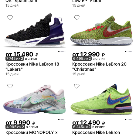
QS "Space Jam"
Low EP "Floral"
15 дней
15 дней
от
15 490
от
12 990
₽
₽
7 745
× 2
в сплит
6 495
× 2
в сплит
₽
₽
Кроссовки Nike LeBron 18
Кроссовки Nike LeBron 20
"Lakers"
"Christmas"
15 дней
15 дней
от
9 990
от
12 490
₽
₽
4 995
× 2
в сплит
6 245
× 2
в сплит
₽
₽
Кроссовки MONOPOLY x
Кроссовки Nike LeBron