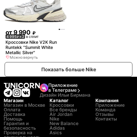
от
9 990
₽
4 995
× 2
в сплит
₽
Кроссовки Nike V2K Run
Runtekk "Summit White
Metallic Silver"
Можно вернуть
Показать больше Nike
Приложение
в Телеграме
Дизайн Ильи Бирмана
Магазин
Каталог
Компания
Магазин в Москве
Кроссовки
Приложение
Оплата
Все бренды
Команда
Доставка
Air Jordan
Отзывы
Помощь
Nike
Контакты
Гарантия и
New Balance
безопасность
Adidas
Проверка на
Asics