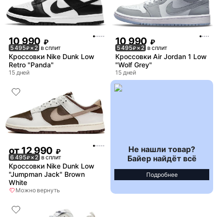
10 990
10 990
₽
₽
5 495
× 2
в сплит
5 495
× 2
в сплит
₽
₽
Кроссовки Nike Dunk Low
Кроссовки Air Jordan 1 Low
Retro "Panda"
"Wolf Grey"
15 дней
15 дней
Не нашли товар?
от
12 990
₽
Байер найдёт всё
6 495
× 2
в сплит
₽
Кроссовки Nike Dunk Low
"Jumpman Jack" Brown
Подробнее
White
Можно вернуть