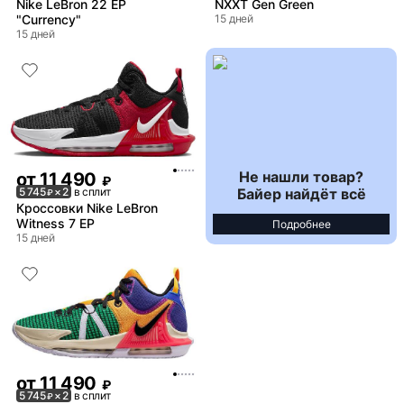
Nike LeBron 22 EP
NXXT Gen Green
"Currency"
15 дней
15 дней
Не нашли товар?
от
11 490
₽
Байер найдёт всё
5 745
× 2
в сплит
₽
Кроссовки Nike LeBron
Witness 7 EP
Подробнее
15 дней
от
11 490
₽
5 745
× 2
в сплит
₽