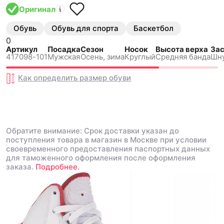
Оригинал
Обувь
Обувь для спорта
Баскетбол
0
Артикул
Посадка
Сезон
Носок
Высота верха
За
417098-101
Мужская
Осень, зима
Круглый
Средняя банда
Шн
Как определить размер
обуви
Обратите внимание: Срок доставки указан до
поступления товара в магазин в Москве при условии
своевременного предоставления паспортных данных
для таможенного оформления после оформления
заказа.
Подробнее.