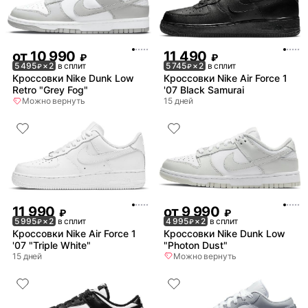
от
10 990
11 490
₽
₽
5 495
× 2
в сплит
5 745
× 2
в сплит
₽
₽
Кроссовки Nike Dunk Low
Кроссовки Nike Air Force 1
Retro "Grey Fog"
'07 Black Samurai
Можно вернуть
15 дней
11 990
от
9 990
₽
₽
5 995
× 2
в сплит
4 995
× 2
в сплит
₽
₽
Кроссовки Nike Air Force 1
Кроссовки Nike Dunk Low
'07 "Triple White"
"Photon Dust"
15 дней
Можно вернуть