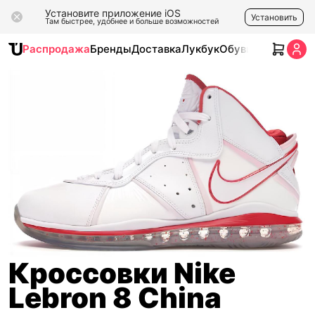
Установите приложение iOS
Установить
Там быстрее, удобнее и больше возможностей
Распродажа
Бренды
Доставка
Лукбук
Обувь
Одежда
Ак
Кроссовки Nike
Lebron 8 China