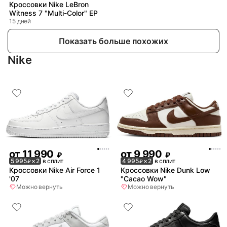
Кроссовки Nike LeBron
Witness 7 "Multi-Color" EP
15 дней
Показать больше похожих
Nike
от
11 990
от
9 990
₽
₽
5 995
× 2
в сплит
4 995
× 2
в сплит
₽
₽
Кроссовки Nike Air Force 1
Кроссовки Nike Dunk Low
'07
"Cacao Wow"
Можно вернуть
Можно вернуть