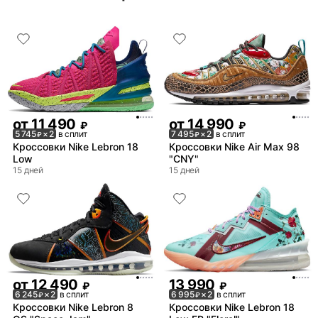
от
11 490
от
14 990
₽
₽
5 745
× 2
в сплит
7 495
× 2
в сплит
₽
₽
Кроссовки Nike Lebron 18
Кроссовки Nike Air Max 98
Low
"CNY"
15 дней
15 дней
от
12 490
13 990
₽
₽
6 245
× 2
в сплит
6 995
× 2
в сплит
₽
₽
Кроссовки Nike Lebron 8
Кроссовки Nike Lebron 18