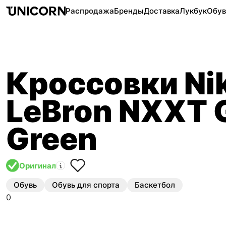
Распродажа
Бренды
Доставка
Лукбук
Обув
Кроссовки Ni
LeBron NXXT 
Green
Оригинал
Обувь
Обувь для спорта
Баскетбол
0