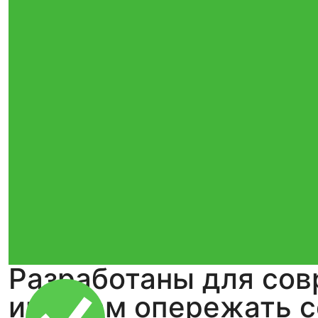
Разработаны для сов
игрокам опережать с