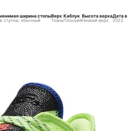
менимая ширина стопы
Верх
Каблук
Высота верха
Дата вы
е ступни, обычный
Ткань
Плоский
Низкий верх
2023
В корзину
12 490 ₽
Сплит:
6245
₽,
остаток потом