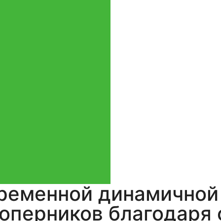
Константин
,
5
фото
из отзыва
ременной динамичной 
оперников благодаря 