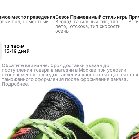
мое место проведения
Сезон
Применимый стиль игры
При
овый пол,
цементный
Весна,
Стабильный тип, тип
Узки
лето,
отскока, тип скорости
осень
12 490 ₽
12 490 ₽
3
3
15-19 дней
15-19 дней
44
44
44.5
44.5
45
45
Обратите внимание: Срок доставки указан до
Обратите внимание: Срок доставки указан до
поступления товара в магазин в Москве при условии
поступления товара в магазин в Москве при условии
своевременного предоставления паспортных данных для
своевременного предоставления паспортных данных для
таможенного оформления после оформления заказа.
таможенного оформления после оформления заказа.
Подробнее.
Подробнее.