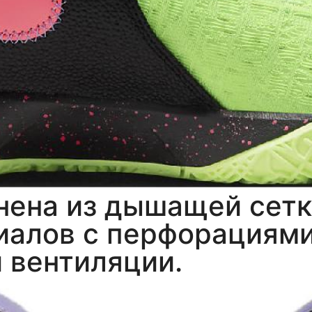
нена из дышащей сетк
иалов с перфорациями
й вентиляции.