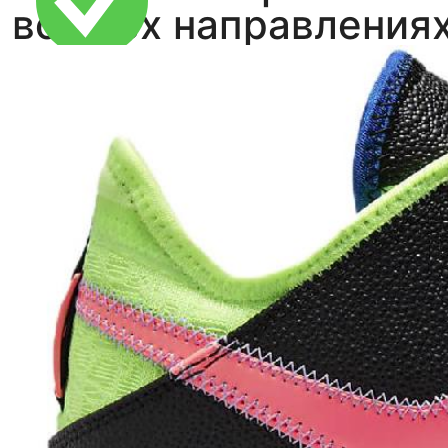
во всех направлениях
Тройная гарантия
оригинальности
Товар сертифицирован и опломбирован.
Проверяем на оригинальность
по 16 параметрам.
Если придёт подделка — вернём деньги
в трёхкратном размере.
Как мы провеяем товары