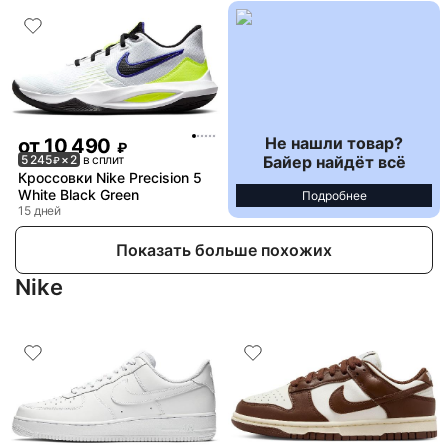
Не нашли товар?
от
10 490
₽
Байер найдёт всё
5 245
× 2
в сплит
₽
Кроссовки Nike Precision 5
White Black Green
Подробнее
15 дней
Показать больше похожих
Nike