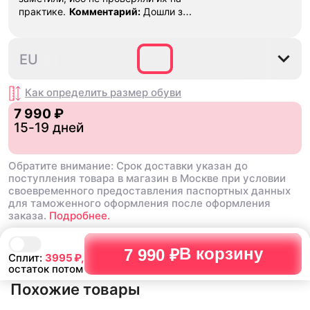
практике.
Комментарий:
Дошли за
29 дней, в подарок положили
насочки!
38.5
40
40.5
41
42
4
EU
Как определить размер
обуви
7 990 ₽
15-19 дней
Обратите внимание: Срок доставки указан до
поступления товара в магазин в Москве при условии
своевременного предоставления паспортных данных
для таможенного оформления после оформления
заказа.
Подробнее.
В корзину
7 990 ₽
Сплит:
3995
₽,
остаток потом
Похожие товары