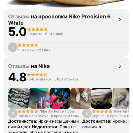
Отзывы
на
кроссовки Nike Precision 6
White
5.0
1 оценка
·
0 отзывов
x
x
·
в прошлом году
Отзывы
на
Nike
4.8
16409 оценок
·
5198 отзывов
Nike Air Force 1 Low
Nike Air Fo
P
К
Polina Generalova
College Pack White
·
в прошлом году
Кирилл
·
в прошлом го
Yellow
Blue
Достоинства:
Яркий насыщенный
Достоинства:
Яркие , у
синий цвет
Недостатки:
Пока не
оригинал
заметили, ибо не проверяли их на