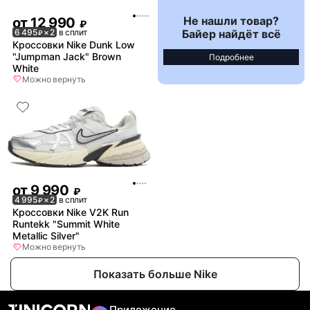
Не нашли товар?
от
12 990
₽
Байер найдёт всё
6 495
× 2
в сплит
₽
Кроссовки Nike Dunk Low
"Jumpman Jack" Brown
Подробнее
White
Можно вернуть
от
9 990
₽
4 995
× 2
в сплит
₽
Кроссовки Nike V2K Run
Runtekk "Summit White
Metallic Silver"
Можно вернуть
Показать больше Nike
Приложение