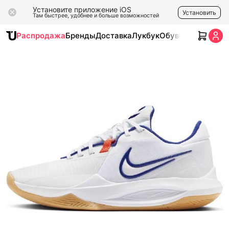
Установите приложение iOS
Установить
Там быстрее, удобнее и больше возможностей
Распродажа
Бренды
Доставка
Лукбук
Обувь
Одежда
Ак