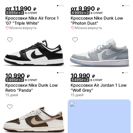
от
11 990
от
9 990
₽
₽
5 995
× 2
в сплит
4 995
× 2
в сплит
₽
₽
Кроссовки Nike Air Force 1
Кроссовки Nike Dunk Low
'07 "Triple White"
"Photon Dust"
Можно вернуть
Можно вернуть
10 990
10 990
₽
₽
5 495
× 2
в сплит
5 495
× 2
в сплит
₽
₽
Кроссовки Nike Dunk Low
Кроссовки Air Jordan 1 Low
Retro "Panda"
"Wolf Grey"
15 дней
15 дней