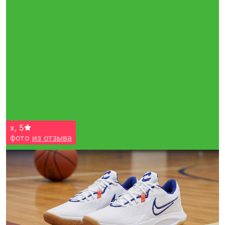
x
,
5
фото
из отзыва
Тройная гарантия