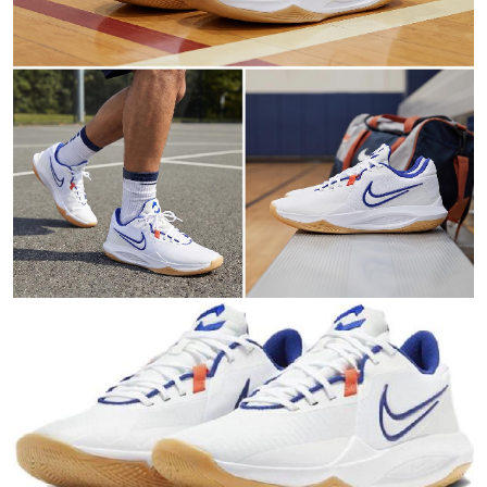
оригинальности
Товар сертифицирован и опломбирован.
Проверяем на оригинальность
по 16 параметрам.
Если придёт подделка — вернём деньги
в трёхкратном размере.
Как мы провеяем товары