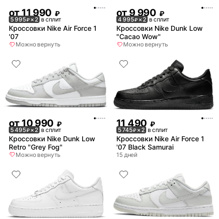
от
11 990
от
9 990
₽
₽
5 995
× 2
в сплит
4 995
× 2
в сплит
₽
₽
Кроссовки Nike Air Force 1
Кроссовки Nike Dunk Low
'07
"Cacao Wow"
Можно вернуть
Можно вернуть
от
10 990
11 490
₽
₽
5 495
× 2
в сплит
5 745
× 2
в сплит
₽
₽
Кроссовки Nike Dunk Low
Кроссовки Nike Air Force 1
Retro "Grey Fog"
'07 Black Samurai
Можно вернуть
15 дней