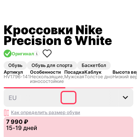
Кроссовки Nike
Precision 6 White
Оригинал
Обувь
Обувь для спорта
Баскетбол
Артикул
Особенности
Посадка
Каблук
Высота ве
HV1796-141
Нескользящиe,
Мужская
Толстое дно
Низкий ве
износостойкие
38.5
40
40.5
41
42
4
EU
Как определить размер
обуви
7 990 ₽
15-19 дней