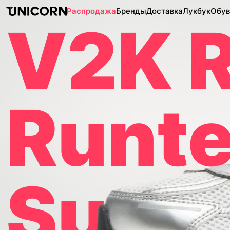
Распродажа
Бренды
Доставка
Лукбук
Обув
V2K 
Runt
Summ