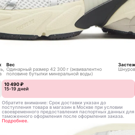
e
lic
х
Вес
Засте
ь,
Одинарный размер 42 300 г
(эквивалентно
Шнуров
а
половине
бутылки минеральной воды)
10 490 ₽
10 490 ₽
.5
.5
15-19 дней
15-19 дней
39
39
40
40
40.5
40.5
41
41
42
42
42.5
42.5
43
43
44
44
44.5
44.5
45
45
4
4
Обратите внимание: Срок доставки указан до
Обратите внимание: Срок доставки указан до
поступления товара в магазин в Москве при условии
поступления товара в магазин в Москве при условии
своевременного предоставления паспортных данных для
своевременного предоставления паспортных данных для
таможенного оформления после оформления заказа.
таможенного оформления после оформления заказа.
Подробнее.
Подробнее.