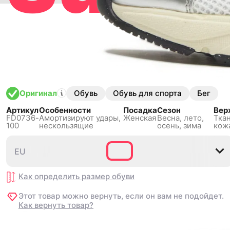
Whit
Обувь
Обувь для спорта
Бег
Оригинал
Metal
Артикул
Особенности
Посадка
Сезон
Вер
FD0736-
Амортизируют удары,
Женская
Весна, лето,
Ткан
100
нескользящиe
осень, зима
кож
EU
EU
35.5
35.5
36
36
36.5
36.5
37.5
37.5
38
38
38
38
Silver
Как определить размер
Как определить размер
обуви
обуви
Этот товар можно вернуть, если он вам не подойдет.
Этот товар можно вернуть, если он вам не подойдет.
Как вернуть товар?
Как вернуть товар?