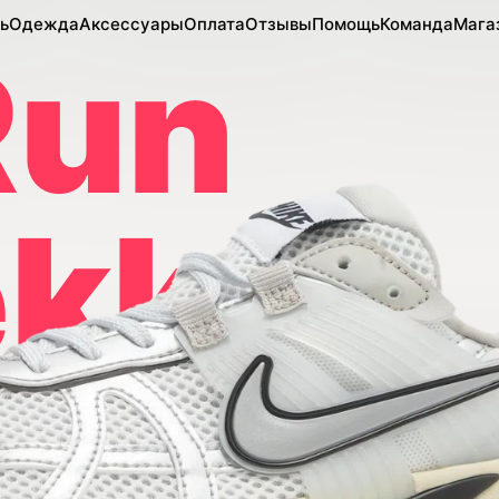
ь
Одежда
Аксессуары
Оплата
Отзывы
Помощь
Команда
Мага
Run
ekk
it