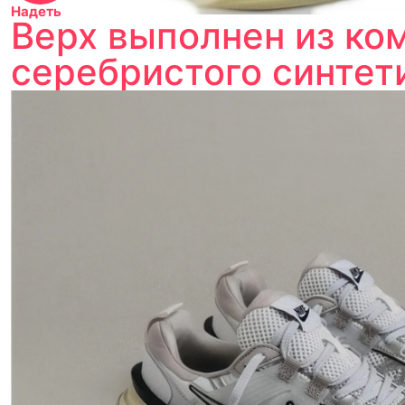
Надеть
Верх выполнен из ко
серебристого синтет