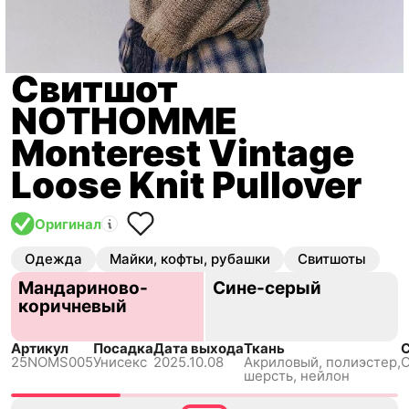
Свитшот
NOTHOMME
Monterest Vintage
Loose Knit Pullover
Оригинал
Одежда
Майки, кофты, рубашки
Свитшоты
Мандариново-
Сине-серый
коричневый
Артикул
Посадка
Дата выхода
Ткань
25NOMS005
Унисекс
2025.10.08
Акриловый, полиэстер,
О
шерсть, нейлон