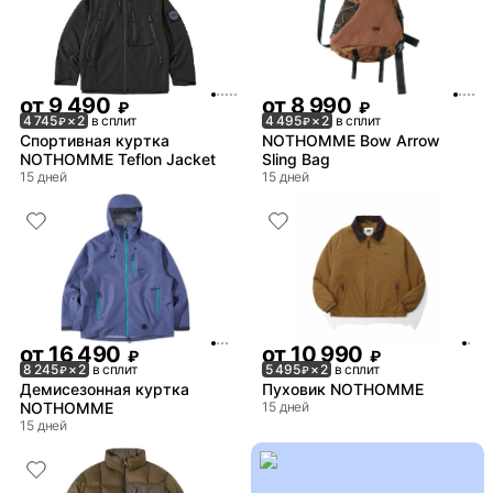
от
9 490
от
8 990
₽
₽
4 745
× 2
в сплит
4 495
× 2
в сплит
₽
₽
Спортивная куртка
NOTHOMME Bow Arrow
NOTHOMME Teflon Jacket
Sling Bag
15 дней
15 дней
от
16 490
от
10 990
₽
₽
8 245
× 2
в сплит
5 495
× 2
в сплит
₽
₽
Демисезонная куртка
Пуховик NOTHOMME
NOTHOMME
15 дней
15 дней