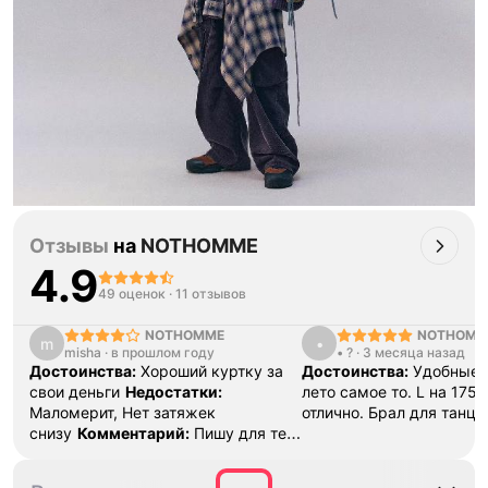
Отзывы
на
NOTHOMME
4.9
49 оценок
·
11 отзывов
NOTHOMME
NOTHOMM
m
•
misha
·
в прошлом году
• ?
·
3 месяца назад
Достоинства:
Хороший куртку за
Достоинства:
Удобные, 
свои деньги
Недостатки:
лето самое то. L на 175 
Маломерит, Нет затяжек
отлично. Брал для танце
снизу
Комментарий:
Пишу для тех
кто думает брать не брать. Куртка
маломерит сильно. Со своими 186,