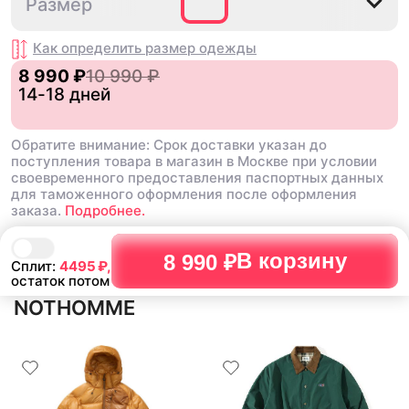
S
Размер
всегда брал L, но тут прям
маловата по длине и в рукавах.
Как определить размер
одежды
8 990 ₽
10 990 ₽
14-18 дней
Обратите внимание: Срок доставки указан до
поступления товара в магазин в Москве при условии
своевременного предоставления паспортных данных
для таможенного оформления после оформления
заказа.
Подробнее.
В корзину
8 990 ₽
Сплит:
4495
₽,
остаток потом
NOTHOMME