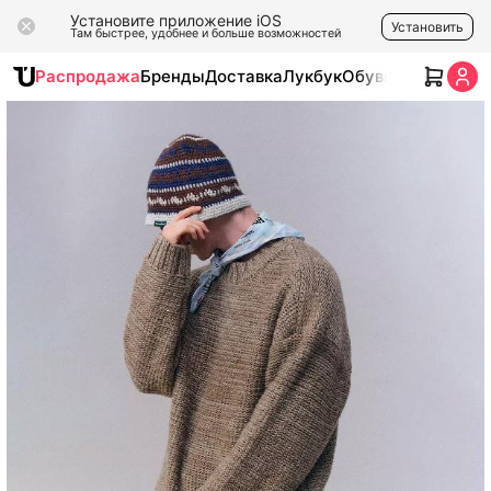
Установите приложение iOS
Установить
Там быстрее, удобнее и больше возможностей
Распродажа
Бренды
Доставка
Лукбук
Обувь
Одежда
Ак