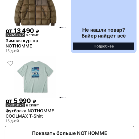
Не нашли товар?
от
13 490
₽
Байер найдёт всё
6 745
× 2
в сплит
₽
Зимняя куртка
NOTHOMME
Подробнее
15 дней
от
5 990
₽
2 995
× 2
в сплит
₽
Футболка NOTHOMME
COOLMAX T-Shirt
15 дней
Показать больше NOTHOMME