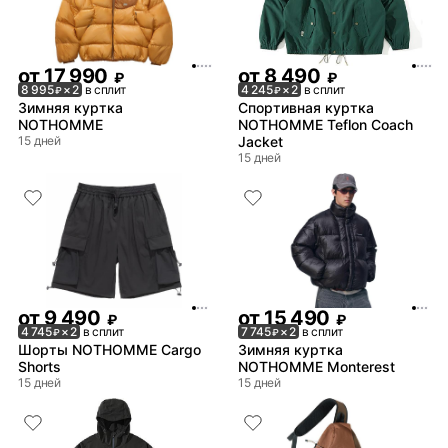
от
17 990
от
8 490
₽
₽
8 995
× 2
в сплит
4 245
× 2
в сплит
₽
₽
Зимняя куртка
Спортивная куртка
NOTHOMME
NOTHOMME Teflon Coach
15 дней
Jacket
15 дней
от
9 490
от
15 490
₽
₽
4 745
× 2
в сплит
7 745
× 2
в сплит
₽
₽
Шорты NOTHOMME Cargo
Зимняя куртка
Shorts
NOTHOMME Monterest
15 дней
15 дней