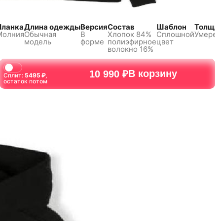
Планка
Длина одежды
Версия
Состав
Шаблон
Толщи
Молния
Обычная
В
Хлопок 84%
Сплошной
Умере
модель
форме
полиэфирное
цвет
волокно 16%
В корзину
10 990 ₽
Сплит:
5495
₽,
остаток потом