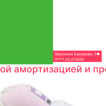
Вероника Бахирева
,
5
фото
из отзыва
ой амортизацией и п