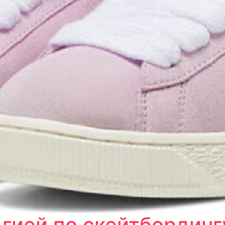
гией по скейтбордингу