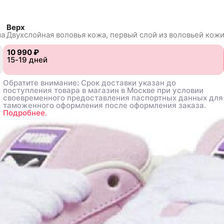
Верх
ма
Двухслойная воловья кожа,
первый слой из воловьей
кож
10 990 ₽
10 990 ₽
1
1
15-19 дней
15-19 дней
42
42
42.5
42.5
43
43
44
44
44.5
44.5
45
45
46
46
Обратите внимание: Срок доставки указан до
Обратите внимание: Срок доставки указан до
поступления товара в магазин в Москве при условии
поступления товара в магазин в Москве при условии
своевременного предоставления паспортных данных для
своевременного предоставления паспортных данных для
таможенного оформления после оформления заказа.
таможенного оформления после оформления заказа.
Подробнее.
Подробнее.