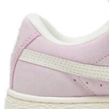
оригинальности
Товар сертифицирован и опломбирован.
Проверяем на оригинальность
по 16 параметрам.
Если придёт подделка — вернём деньги
в трёхкратном размере.
Как мы провеяем товары