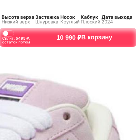
Высота верха
Застежка
Носок
Каблук
Дата выхода
и
Низкий верх
Шнуровка
Круглый
Плоский
2024
В корзину
10 990 ₽
Сплит:
5495
₽,
остаток потом