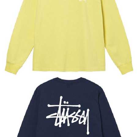
Тройная гарантия
оригинальности
Товар сертифицирован и опломбирован.
Проверяем на оригинальность
по 16 параметрам.
Если придёт подделка — вернём деньги
в трёхкратном размере.
Как мы провеяем товары