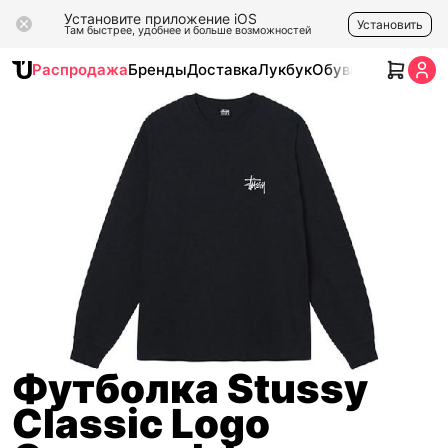
Установите приложение iOS
Установить
Там быстрее, удобнее и больше возможностей
Распродажа
Бренды
Доставка
Лукбук
Обувь
Одежда
Ак
Футболка Stussy
Classic Logo