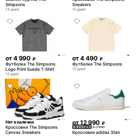
Simpsons
Sneakers
14 дней
15 дней
от
4 990
от
4 490
₽
₽
Футболка The Simpsons
Футболка The Simpsons
Logo Print Suede T-Shirt
15 дней
15 дней
от
12 990
Нет в наличии
₽
Кроссовки The Simpsons
6 495
× 2
в сплит
₽
Canvas Sneakers
Кроссовки adidas Stan