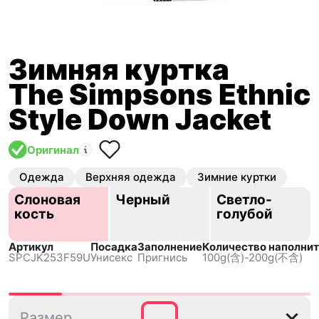
Зимняя куртка
The Simpsons Ethnic
Style Down Jacket
Оригинал
Одежда
Верхняя одежда
Зимние куртки
Слоновая
Черный
Светло-
кость
голубой
Артикул
Посадка
Заполнение
Количество наполни
SPCJK253F59U
Унисекс
Пригнись
100g(含)-200g(不含)
S
M
L
XL
XXL
Размер