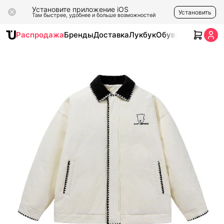
Установите приложение iOS
Установить
Там быстрее, удобнее и больше возможностей
Распродажа
Бренды
Доставка
Лукбук
Обувь
Одежда
Ак