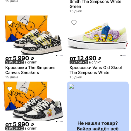
15 дней
Smith The Simpsons White
Green
15 дней
от
5 990
от
12 490
₽
₽
2 995
× 2
в сплит
6 245
× 2
в сплит
₽
₽
Кроссовки The Simpsons
Кроссовки Vans Old Skool
Canvas Sneakers
The Simpsons White
15 дней
15 дней
Не нашли товар?
от
5 990
₽
Байер найдёт всё
2 995
× 2
в сплит
₽