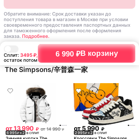
Обратите внимание: Срок доставки указан до
поступления товара в магазин в Москве при условии
своевременного предоставления паспортных данных
для таможенного оформления после оформления
заказа.
Подробнее.
В корзину
6 990 ₽
Сплит:
3495
₽,
остаток потом
The Simpsons/辛普森一家
от
13 990
от
5 990
₽
от
14 990
₽
₽
6 995
× 2
в сплит
2 995
× 2
в сплит
₽
₽
Зимняя куртка The
Кроссовки The Simpsons