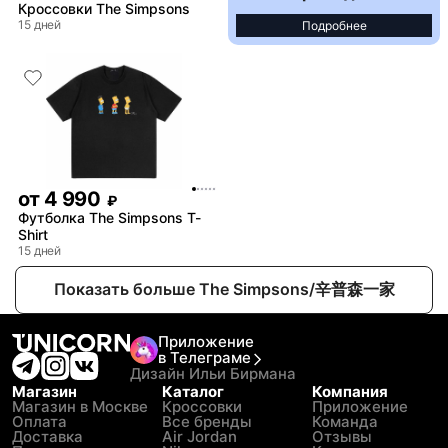
Кроссовки The Simpsons
15 дней
Подробнее
от
4 990
₽
Футболка The Simpsons T-
Shirt
15 дней
Показать больше The Simpsons/辛普森一家
Приложение
в Телеграме
Дизайн Ильи Бирмана
Магазин
Каталог
Компания
Магазин в Москве
Кроссовки
Приложение
Оплата
Все бренды
Команда
Доставка
Air Jordan
Отзывы