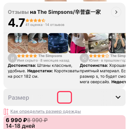
Отзывы
на
The Simpsons/辛普森一家
4.7
41 оценка
·
14 отзывов
+
1
The Simpsons
The Simps
И
Ю
Имя скрыто
·
8 месяцев назад
Юлия
·
в прошлом году
Достоинства:
Штаны классные,
Достоинства:
Хорошая 
удобные.
Недостатки:
Коротковаты
приятный материал. Есл
на рост 182 см.
размер s, то будет смот
мега оверсайз.
Недоста
петельки, за которую м
вешать куртку.
S
M
L
XL
XXL
Размер
Как определить размер
одежды
6 990 ₽
8 990 ₽
14-18 дней