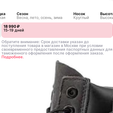
дка
Сезон
Носок
Высот
кая
Весна, лето, осень, зима
Круглый
Высоки
18 990 ₽
18 990 ₽
15-19 дней
15-19 дней
Обратите внимание: Срок доставки указан до
Обратите внимание: Срок доставки указан до
поступления товара в магазин в Москве при условии
поступления товара в магазин в Москве при условии
своевременного предоставления паспортных данных для
своевременного предоставления паспортных данных для
таможенного оформления после оформления заказа.
таможенного оформления после оформления заказа.
Подробнее.
Подробнее.