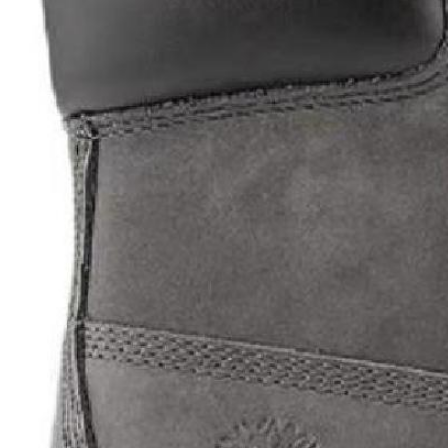
Товар сертифицирован и опломбирован.
Проверяем на оригинальность
по 16 параметрам.
Если придёт подделка — вернём деньги
в трёхкратном размере.
Как мы провеяем товары