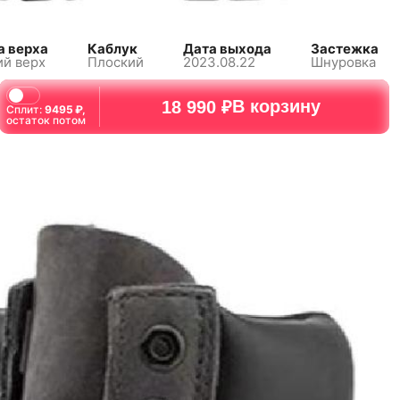
а верха
Каблук
Дата выхода
Застежка
й верх
Плоский
2023.08.22
Шнуровка
В корзину
18 990 ₽
Сплит:
9495
₽,
остаток потом