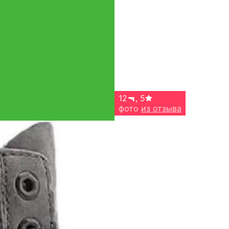
12🔫
,
5
фото
из отзыва