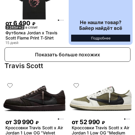
Не нашли товар?
от
6 490
₽
Байер найдёт всё
3 245
× 2
в сплит
₽
Футболка Jordan x Travis
Scott Flame Print T-Shirt
Подробнее
15 дней
Показать больше похожих
Travis Scott
от
39 990
от
52 990
₽
₽
Кроссовки Travis Scott x Air
Кроссовки Travis Scott x Air
Jordan 1 Low OG "Velvet
Jordan 1 Low OG "Medium