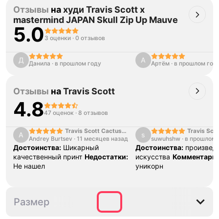
Отзывы
на
худи Travis Scott x
mastermind JAPAN Skull Zip Up Mauve
5.0
3 оценки
·
0 отзывов
Д
А
Данила
·
в прошлом году
Артём
·
в прошлом год
Отзывы
на
Travis Scott
4.8
47 оценок
·
8 отзывов
Travis Scott Cactus
Travis Sco
A
s
Andrey Burtsev
Jack Black Hoodie
·
11 месяцев назад
suwuhshw
·
в прошлом 
Jack Black
Достоинства:
Шикарный
Достоинства:
произвед
качественный принт
Недостатки:
искусства
Комментарий
Не нашел
уникорн
M
L
Размер