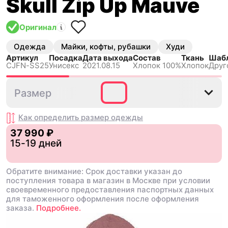
Skull Zip Up Mauve
Оригинал
Одежда
Майки, кофты, рубашки
Худи
Артикул
Посадка
Дата выхода
Состав
Ткань
Шаб
CJFN-SS25
Унисекс
2021.08.15
Хлопок 100%
Хлопок
Друг
M
L
Размер
Как определить размер
одежды
37 990 ₽
15-19 дней
Обратите внимание: Срок доставки указан до
поступления товара в магазин в Москве при условии
своевременного предоставления паспортных данных
для таможенного оформления после оформления
заказа.
Подробнее.