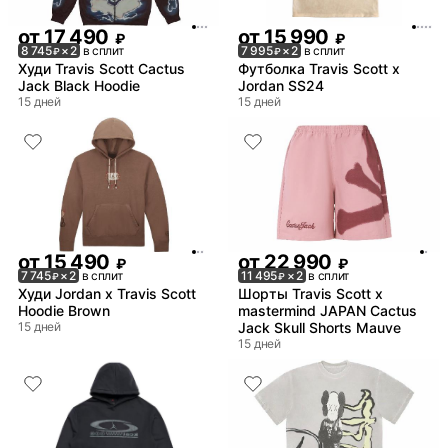
от
17 490
от
15 990
₽
₽
8 745
× 2
в сплит
7 995
× 2
в сплит
₽
₽
Худи Travis Scott Cactus
Футболка Travis Scott x
Jack Black Hoodie
Jordan SS24
15 дней
15 дней
от
15 490
от
22 990
₽
₽
7 745
× 2
в сплит
11 495
× 2
в сплит
₽
₽
Худи Jordan x Travis Scott
Шорты Travis Scott x
Hoodie Brown
mastermind JAPAN Cactus
15 дней
Jack Skull Shorts Mauve
15 дней