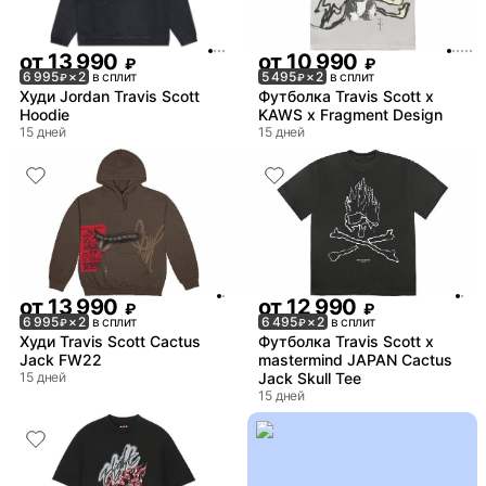
от
13 990
от
10 990
₽
₽
6 995
× 2
в сплит
5 495
× 2
в сплит
₽
₽
Худи Jordan Travis Scott
Футболка Travis Scott x
Hoodie
KAWS x Fragment Design
15 дней
15 дней
от
13 990
от
12 990
₽
₽
6 995
× 2
в сплит
6 495
× 2
в сплит
₽
₽
Худи Travis Scott Cactus
Футболка Travis Scott x
Jack FW22
mastermind JAPAN Cactus
15 дней
Jack Skull Tee
15 дней