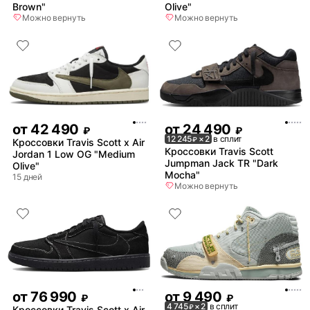
Brown"
Olive"
Можно вернуть
Можно вернуть
от
42 490
от
24 490
₽
₽
12 245
× 2
в сплит
₽
Кроссовки Travis Scott x Air
Кроссовки Travis Scott
Jordan 1 Low OG "Medium
Jumpman Jack TR "Dark
Olive"
Mocha"
15 дней
Можно вернуть
от
76 990
от
9 490
₽
₽
4 745
× 2
в сплит
₽
Кроссовки Travis Scott x Air