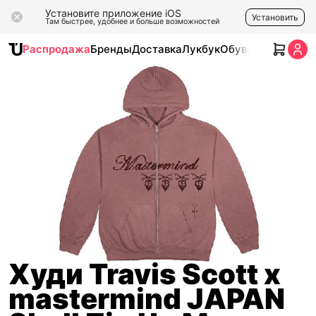
Установите приложение iOS
Установить
Там быстрее, удобнее и больше возможностей
Распродажа
Бренды
Доставка
Лукбук
Обувь
Одежда
Ак
Худи Travis Scott x
mastermind JAPAN