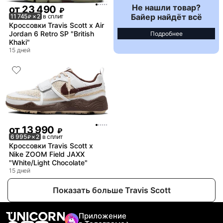
Не нашли товар?
от
23 490
₽
Байер найдёт всё
11 745
× 2
в сплит
₽
Кроссовки Travis Scott x Air
Jordan 6 Retro SP "British
Подробнее
Khaki"
15 дней
от
13 990
₽
6 995
× 2
в сплит
₽
Кроссовки Travis Scott x
Nike ZOOM Field JAXX
"White/Light Chocolate"
15 дней
Показать больше Travis Scott
Приложение