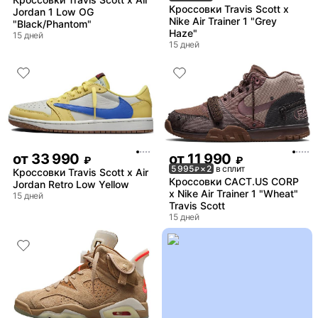
Кроссовки Travis Scott x
Jordan 1 Low OG
Nike Air Trainer 1 "Grey
"Black/Phantom"
Haze"
15 дней
15 дней
от
33 990
от
11 990
₽
₽
5 995
× 2
в сплит
₽
Кроссовки Travis Scott x Air
Кроссовки CACT.US CORP
Jordan Retro Low Yellow
x Nike Air Trainer 1 "Wheat"
15 дней
Travis Scott
15 дней