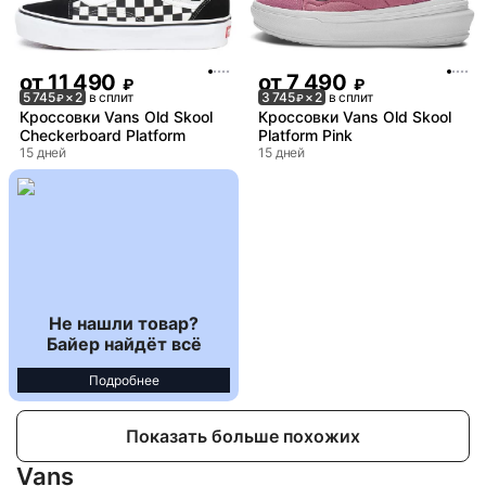
от
11 490
от
7 490
₽
₽
5 745
× 2
в сплит
3 745
× 2
в сплит
₽
₽
Кроссовки Vans Old Skool
Кроссовки Vans Old Skool
Checkerboard Platform
Platform Pink
15 дней
15 дней
Не нашли товар?
Байер найдёт всё
Подробнее
Показать больше похожих
Vans