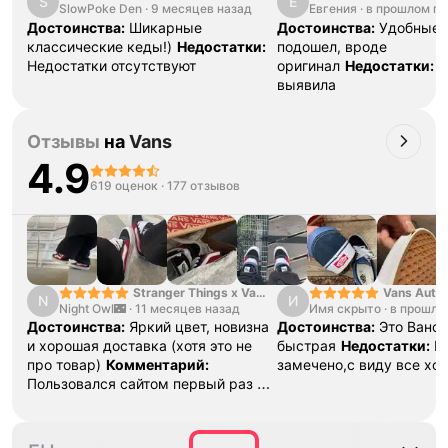
S
Е
SlowPoke Den
·
9 месяцев назад
Евгения
·
в прошлом го
Достоинства:
Шикарные
Достоинства:
Удобные,
классические кеды!)
Недостатки:
подошел, вроде
Недостатки отсутствуют
оригинал
Недостатки:
П
выявила
Отзывы
на
Vans
4.9
619 оценок
·
177 отзывов
Stranger Things x Vans
Vans Authe
N
И
Night Owl🌃
·
SK8 Reissue
11 месяцев назад
Имя скрыто
·
Moon Blue
в прошло
Достоинства:
Яркий цвет, новизна
Достоинства:
Это Ванс,
и хорошая доставка (хотя это не
быстрая
Недостатки:
П
про товар)
Комментарий:
замечено,с виду все хо
Пользовался сайтом первый раз и
остался доволен! Если кому-то из
друзей или семье вдруг что-то
понадобится, посоветую!