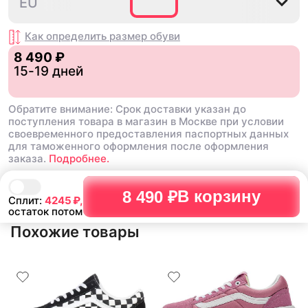
34.5
35
36
36.5
37
3
EU
Как определить размер
обуви
8 490 ₽
15-19 дней
Обратите внимание: Срок доставки указан до
поступления товара в магазин в Москве при условии
своевременного предоставления паспортных данных
для таможенного оформления после оформления
заказа.
Подробнее.
В корзину
8 490 ₽
Сплит:
4245
₽,
остаток потом
Похожие товары