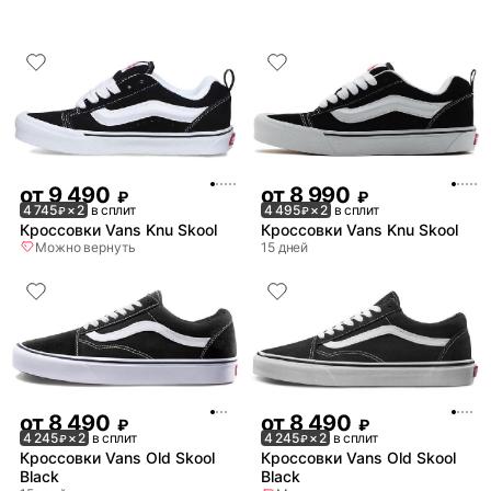
от
9 490
от
8 990
₽
₽
4 745
× 2
в сплит
4 495
× 2
в сплит
₽
₽
Кроссовки Vans Knu Skool
Кроссовки Vans Knu Skool
Можно вернуть
15 дней
от
8 490
от
8 490
₽
₽
4 245
× 2
в сплит
4 245
× 2
в сплит
₽
₽
Кроссовки Vans Old Skool
Кроссовки Vans Old Skool
Black
Black