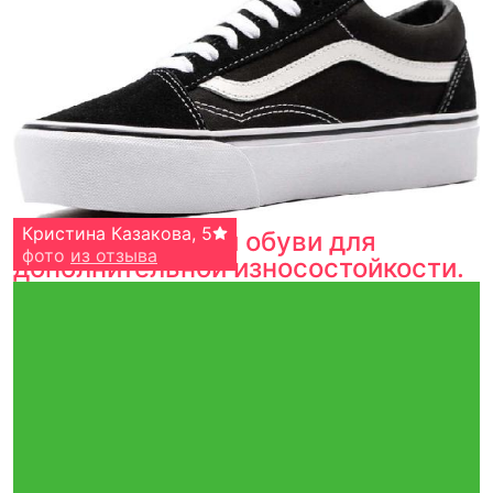
Super Hero
Кристина Казакова
,
5
,
5
Усиленные носки обуви для
фото
фото
из отзыва
из отзыва
дополнительной износостойкости.