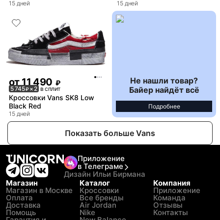
15 дней
15 дней
Не нашли товар?
от
11 490
₽
Байер найдёт всё
5 745
× 2
в сплит
₽
Кроссовки Vans SK8 Low
Black Red
Подробнее
15 дней
Показать больше Vans
Приложение
в Телеграме
Дизайн Ильи Бирмана
Магазин
Каталог
Компания
Магазин в Москве
Кроссовки
Приложение
Оплата
Все бренды
Команда
Доставка
Air Jordan
Отзывы
Помощь
Nike
Контакты
Гарантия и
New Balance