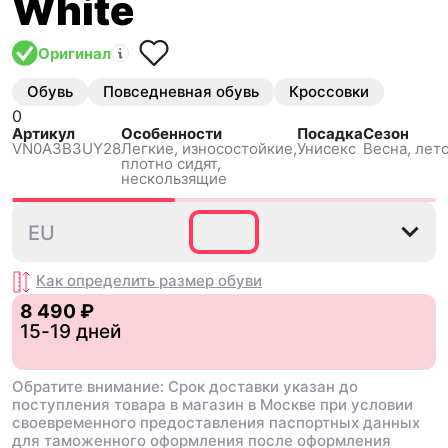
White
Оригинал
Обувь
Повседневная обувь
Кроссовки
0
Артикул
Особенности
Посадка
Сезон
VN0A3B3UY28
Легкие, износостойкие,
Унисекс
Весна, лето
плотно сидят,
нескользящиe
34.5
35
36
36.5
37
3
EU
Как определить размер
обуви
8 490 ₽
15-19 дней
Обратите внимание: Срок доставки указан до
поступления товара в магазин в Москве при условии
своевременного предоставления паспортных данных
для таможенного оформления после оформления