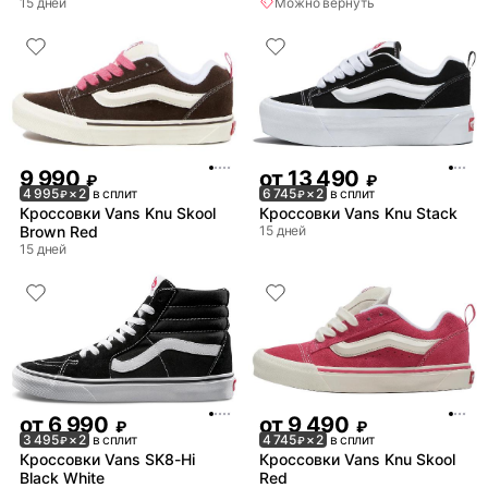
15 дней
Можно вернуть
9 990
от
13 490
₽
₽
4 995
× 2
в сплит
6 745
× 2
в сплит
₽
₽
Кроссовки Vans Knu Skool
Кроссовки Vans Knu Stack
Brown Red
15 дней
15 дней
от
6 990
от
9 490
₽
₽
3 495
× 2
в сплит
4 745
× 2
в сплит
₽
₽
Кроссовки Vans SK8-Hi
Кроссовки Vans Knu Skool
Black White
Red