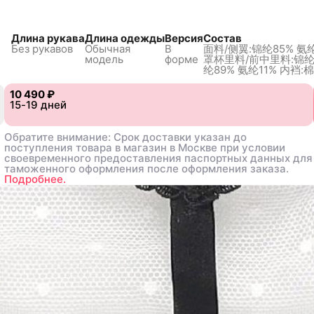
Длина рукава
Длина одежды
Версия
Состав
Без рукавов
Обычная
В
面料/侧翼:锦纶85% 氨纶
модель
форме
罩杯里料/前中里料:锦纶
纶89%
氨纶11% 内裆:棉
10 490 ₽
10 490 ₽
15-19 дней
15-19 дней
Обратите внимание: Срок доставки указан до
Обратите внимание: Срок доставки указан до
поступления товара в магазин в Москве при условии
поступления товара в магазин в Москве при условии
своевременного предоставления паспортных данных для
своевременного предоставления паспортных данных для
таможенного оформления после оформления заказа.
таможенного оформления после оформления заказа.
Подробнее.
Подробнее.