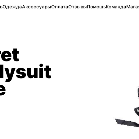
ь
Одежда
Аксессуары
Оплата
Отзывы
Помощь
Команда
Мага
ret
dysuit
e