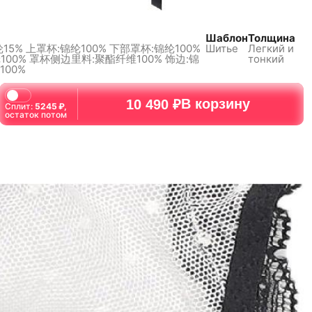
Шаблон
Толщина
15%
上罩杯:锦纶100% 下部罩杯:锦纶100%
Шитье
Легкий и
100%
罩杯侧边里料:聚酯纤维100% 饰边:锦
тонкий
100%
В корзину
10 490 ₽
Сплит:
5245
₽,
остаток потом