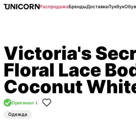
Распродажа
Бренды
Доставка
Лукбук
Обув
Victoria's Sec
Floral Lace Bo
Coconut Whit
Оригинал
Одежда