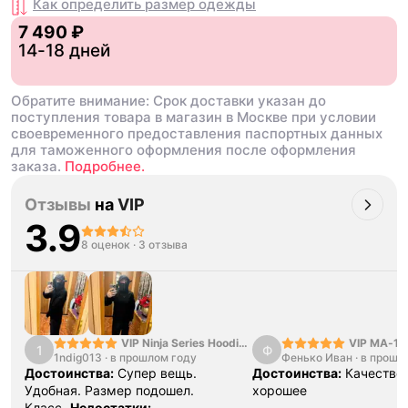
Как определить размер
одежды
7 490 ₽
14-18 дней
Обратите внимание: Срок доставки указан до
поступления товара в магазин в Москве при условии
своевременного предоставления паспортных данных
для таможенного оформления после оформления
заказа.
Подробнее.
Отзывы
на
VIP
3.9
8 оценок
·
3 отзыва
VIP Ninja Series Hoodie
VIP MA-1 
1
Ф
1ndig013
·
в прошлом году
Black
Фенько Иван
Jacket
·
в прошл
Достоинства:
Супер вещь.
Достоинства:
Качество
Удобная. Размер подошел.
хорошее
Класс.
Недостатки: