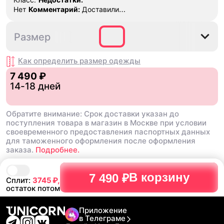
Нет
Комментарий:
Доставили
быстрее срока
M
L
XL
2XL
3XL
Размер
Как определить размер
одежды
7 490 ₽
14-18 дней
Обратите внимание: Срок доставки указан до
поступления товара в магазин в Москве при условии
своевременного предоставления паспортных данных
для таможенного оформления после оформления
заказа.
Подробнее.
В корзину
7 490 ₽
Сплит:
3745
₽,
остаток потом
Приложение
в Телеграме