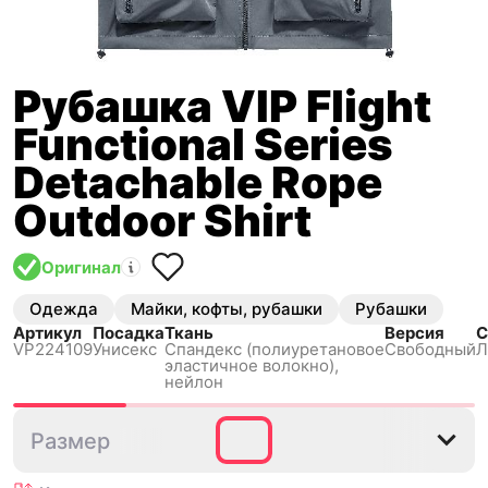
Рубашка VIP Flight
Functional Series
Detachable Rope
Outdoor Shirt
Оригинал
Одежда
Майки, кофты, рубашки
Рубашки
Артикул
Посадка
Ткань
Версия
С
VP224109
Унисекс
Спандекс (полиуретановое
Свободный
Л
эластичное волокно),
нейлон
M
L
XL
2XL
3XL
Размер