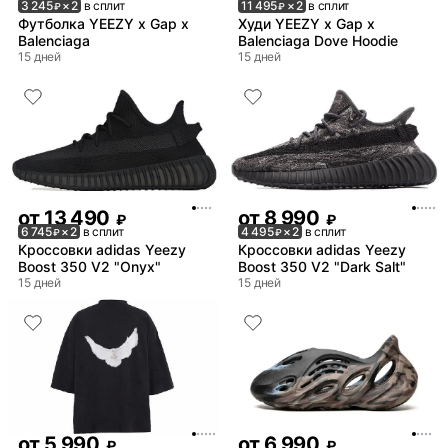
3 245
× 2
в сплит
11 495
× 2
в сплит
₽
₽
Футболка YEEZY x Gap x
Худи YEEZY x Gap x
Balenciaga
Balenciaga Dove Hoodie
15 дней
15 дней
от
13 490
от
8 990
₽
₽
6 745
× 2
в сплит
4 495
× 2
в сплит
₽
₽
Кроссовки adidas Yeezy
Кроссовки adidas Yeezy
Boost 350 V2 "Onyx"
Boost 350 V2 "Dark Salt"
15 дней
15 дней
от
5 990
от
6 990
₽
₽