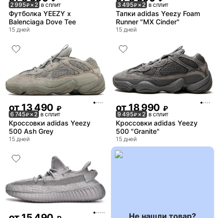
2 995
× 2
в сплит
3 495
× 2
в сплит
₽
₽
Футболка YEEZY x
Тапки adidas Yeezy Foam
Balenciaga Dove Tee
Runner "MX Cinder"
15 дней
15 дней
от
13 490
от
18 990
₽
₽
6 745
× 2
в сплит
9 495
× 2
в сплит
₽
₽
Кроссовки adidas Yeezy
Кроссовки adidas Yeezy
500 Ash Grey
500 "Granite"
15 дней
15 дней
Не нашли товар?
от
15 490