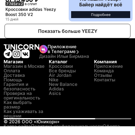
₽
Байер найдёт всё
7 745
× 2
в сплит
₽
Кроссовки adidas Yeezy
Boost 350 V2
Подробнее
15 дней
Показать больше YEEZY
Приложение
в Телеграме
Дизайн Ильи Бирмана
Магазин
Каталог
Компания
Магазин в Москве
Кроссовки
Приложение
Оплата
Все бренды
Команда
Доставка
Air Jordan
Отзывы
Помощь
Nike
Контакты
Гарантия и
New Balance
безопасность
Adidas
Проверка на
Asics
оригинальность
Как выбрать
размер
Как ухаживать за
вещами
©
2026
ООО «Юникорн»
Карта сайта
Политика конфиденциальности
Оферта
Пользовательское соглашение