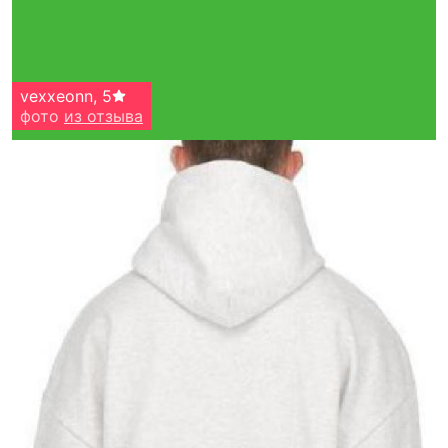
vexxeonn
,
5
фото
из отзыва
Тройная гарантия
оригинальности
Товар сертифицирован и опломбирован.
Проверяем на оригинальность
по 16 параметрам.
Если придёт подделка — вернём деньги
в трёхкратном размере.
Как мы провеяем товары