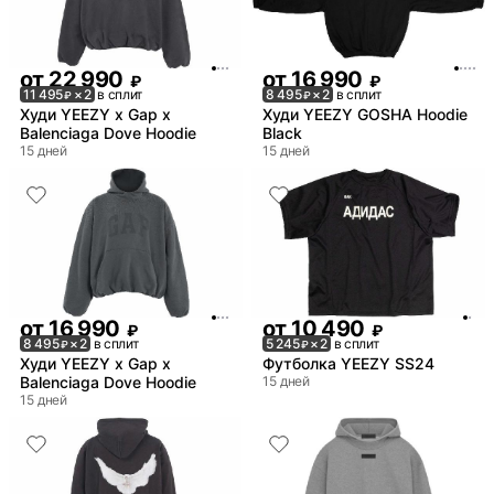
от
22 990
от
16 990
₽
₽
11 495
× 2
в сплит
8 495
× 2
в сплит
₽
₽
Худи YEEZY x Gap x
Худи YEEZY GOSHA Hoodie
Balenciaga Dove Hoodie
Black
15 дней
15 дней
от
16 990
от
10 490
₽
₽
8 495
× 2
в сплит
5 245
× 2
в сплит
₽
₽
Худи YEEZY x Gap x
Футболка YEEZY SS24
Balenciaga Dove Hoodie
15 дней
15 дней