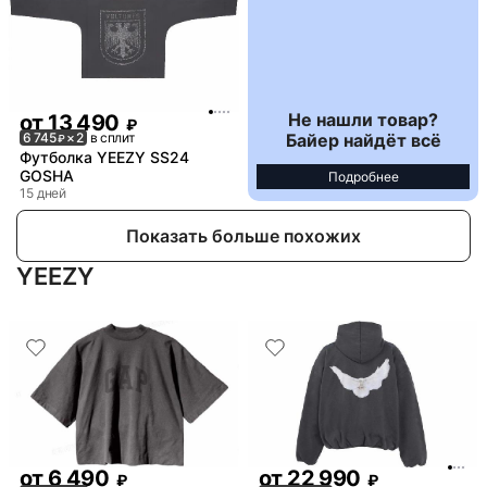
Не нашли товар?
от
13 490
₽
Байер найдёт всё
6 745
× 2
в сплит
₽
Футболка YEEZY SS24
GOSHA
Подробнее
15 дней
Показать больше похожих
YEEZY
от
6 490
от
22 990
₽
₽