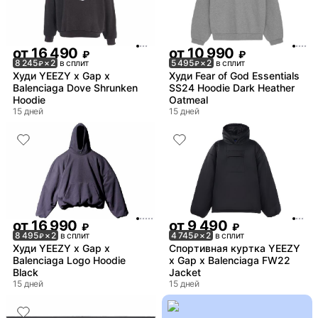
от
16 490
от
10 990
₽
₽
8 245
× 2
в сплит
5 495
× 2
в сплит
₽
₽
Худи YEEZY x Gap x
Худи Fear of God Essentials
Balenciaga Dove Shrunken
SS24 Hoodie Dark Heather
Hoodie
Oatmeal
15 дней
15 дней
от
16 990
от
9 490
₽
₽
8 495
× 2
в сплит
4 745
× 2
в сплит
₽
₽
Худи YEEZY x Gap x
Спортивная куртка YEEZY
Balenciaga Logo Hoodie
x Gap x Balenciaga FW22
Black
Jacket
15 дней
15 дней