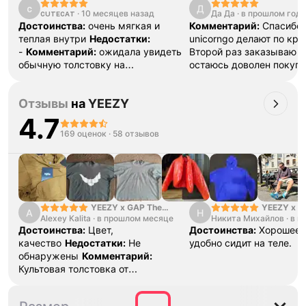
ᴄ
Д
ᴄᴜᴛᴇᴄᴀᴛ
·
10 месяцев назад
Да Да
·
в прошлом году
Достоинства:
очень мягкая и
Комментарий:
Спасибо
теплая внутри
Недостатки:
unicorngo делают по кра
-
Комментарий:
ожидала увидеть
Второй раз заказываю и
обычную толстовку на
остаюсь доволен покуп
повседневку, но теплота в ней
добавила большего комфорта,
Отзывы
на
YEEZY
спасибо юникорн за быструю
доставку! уже не первый раз беру,
4.7
но к сожалению нету фоток в ней(
169 оценок
·
58 отзывов
YEEZY x GAP The
YEEZY x G
A
Н
Alexey Каlita
Perfect Hoodie Light
·
в прошлом месяце
Никита Михайлов
Balenciaga
·
в п
Brown
Достоинства:
Цвет,
Достоинства:
Хорошее к
качество
Недостатки:
Не
удобно сидит на теле.
обнаружены
Комментарий:
Культовая толстовка от
легендарной коллаборации.
Маломерит, поэтому берите на