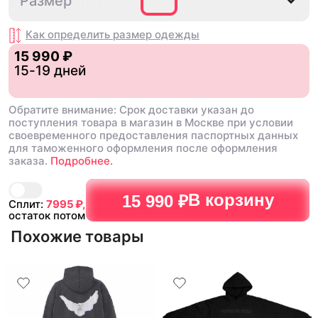
2
Размер
размер больше и будет вам
счастье.
Как определить размер
одежды
15 990 ₽
15-19 дней
Обратите внимание: Срок доставки указан до
поступления товара в магазин в Москве при условии
своевременного предоставления паспортных данных
для таможенного оформления после оформления
заказа.
Подробнее.
В корзину
15 990 ₽
Сплит:
7995
₽,
остаток потом
Похожие товары