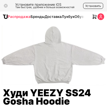
Установите приложение iOS
Установить
Там быстрее, удобнее и больше возможностей
Распродажа
Бренды
Доставка
Лукбук
Обувь
Одежда
Ак
Худи YEEZY SS24
Gosha Hoodie