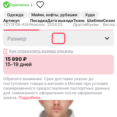
Оригинал
Одежда
Майки, кофты, рубашки
Худи
Артикул
Посадка
Дата выхода
Ткань
Шаблон
Сезон
YZY2F09-ASH
Унисекс
2024.03
Другой
Буквы
Весна,
2
Размер
Как определить размер
одежды
15 990 ₽
15-19 дней
Обратите внимание: Срок доставки указан до
поступления товара в магазин в Москве при условии
своевременного предоставления паспортных данных
для таможенного оформления после оформления
заказа.
Подробнее.