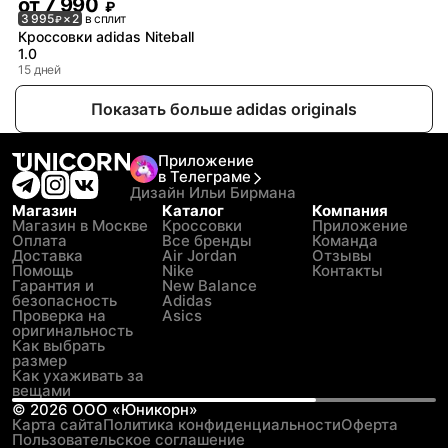
от
7 990
₽
3 995
× 2
в сплит
₽
Кроссовки adidas Niteball
1.0
15 дней
Показать больше adidas originals
Приложение
в Телеграме
Дизайн Ильи Бирмана
Магазин
Каталог
Компания
Магазин в Москве
Кроссовки
Приложение
Оплата
Все бренды
Команда
Доставка
Air Jordan
Отзывы
Помощь
Nike
Контакты
Гарантия и
New Balance
безопасность
Adidas
Проверка на
Asics
оригинальность
Как выбрать
размер
Как ухаживать за
вещами
©
2026
ООО «Юникорн»
Карта сайта
Политика конфиденциальности
Оферта
Пользовательское соглашение