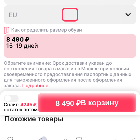
разносить , вещь как дл
удобные, пришли быстро, хорошо
топ , наклейки ,шнурки 
упаковано
35⅔
36
36⅔
40⅔
42
EU
все в коробке .Это клас
даже не смотря на свою
стоит того
Недостатки:
Как определить размер
обуви
замша , это все ,но это 
8 490 ₽
времени
Комментарий:
15-19 дней
фанатов это пушка , бер
пожалеете
Обратите внимание: Срок доставки указан до
поступления товара в магазин в Москве при условии
своевременного предоставления паспортных данных
для таможенного оформления после оформления
заказа.
Подробнее.
В корзину
8 490 ₽
Сплит:
4245
₽,
остаток потом
Похожие товары