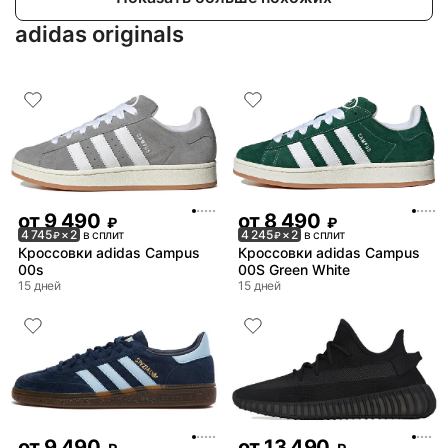
adidas originals
от
9 490
от
8 490
₽
₽
4 745
× 2
в сплит
4 245
× 2
в сплит
₽
₽
Кроссовки adidas Campus
Кроссовки adidas Campus
00s
00S Green White
15 дней
15 дней
от
9 490
от
13 490