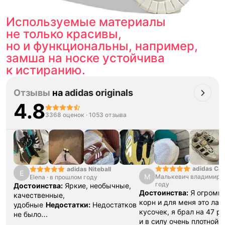
Используемые материалы
не только красивы,
но и функциональны, например,
замша на носке устойчива
к истиранию.
Отзывы
на
adidas originals
4.8
3368 оценок
·
1053 отзыва
adidas Ca
adidas Niteball
E
М
Малькевич владимир
·
Elena
·
в прошлом году
году
Достоинства:
Яркие, необычные,
Достоинства:
Я огромн
качественные,
корн и для меня это ла
удобные
Недостатки:
Недостатков
кусочек, я брал на 47 р
не было
и в силу очень плотной 
обнаружено
Комментарий:
Очень