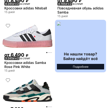
от
8 490
от
9 490
₽
₽
4 245
× 2
в сплит
4 745
× 2
в сплит
₽
₽
Кроссовки adidas Niteball
Повседневная обувь adidas
15 дней
Samba
15 дней
Не нашли товар?
от
6 490
₽
Байер найдёт всё
3 245
× 2
в сплит
₽
Кроссовки adidas Samba
Rose Pink White
Подробнее
15 дней