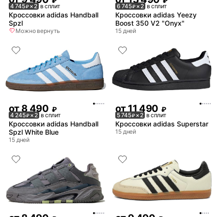
₽
₽
4 745
× 2
в сплит
6 745
× 2
в сплит
₽
₽
Кроссовки adidas Handball
Кроссовки adidas Yeezy
Spzl
Boost 350 V2 "Onyx"
Можно вернуть
15 дней
от
8 490
от
11 490
₽
₽
4 245
× 2
в сплит
5 745
× 2
в сплит
₽
₽
Кроссовки adidas Handball
Кроссовки adidas Superstar
Spzl White Blue
15 дней
15 дней