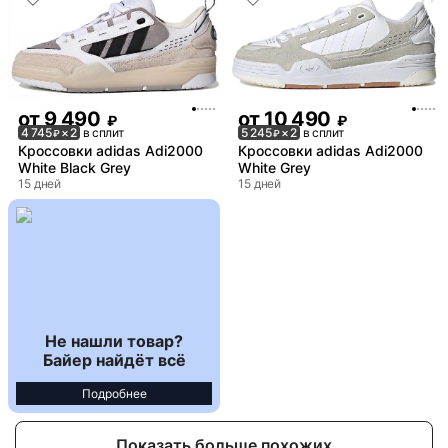
от
9 490
от
10 490
₽
₽
4 745
× 2
в сплит
5 245
× 2
в сплит
₽
₽
Кроссовки adidas Adi2000
Кроссовки adidas Adi2000
White Black Grey
White Grey
15 дней
15 дней
Не нашли товар?
Байер найдёт всё
Подробнее
Показать больше похожих