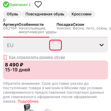
Оригинал
Обувь
Повседневная обувь
Кроссовки
0
Артикул
Особенности
Посадка
Сезон
GX2164
Нескользящиe,
Унисекс
Весна, лето, осень, 
амортизируют удары
35⅔
36
36⅔
40⅔
42
EU
Как определить размер
обуви
8 490 ₽
15-19 дней
Обратите внимание: Срок доставки указан до
поступления товара в магазин в Москве при условии
своевременного предоставления паспортных данных
для таможенного оформления после оформления
заказа.
Подробнее.