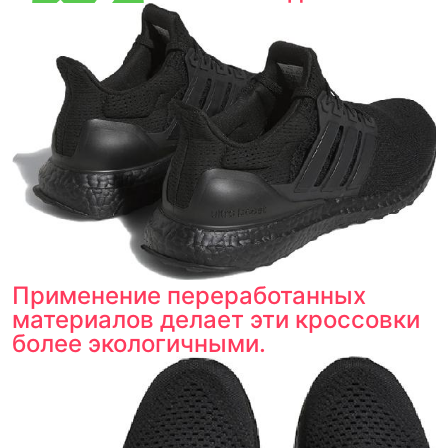
Тройная гарантия
оригинальности
Товар сертифицирован и опломбирован.
Проверяем на оригинальность
по 16 параметрам.
Если придёт подделка — вернём деньги
в трёхкратном размере.
Как мы провеяем товары
Применение переработанных
материалов делает эти кроссовки
более экологичными.