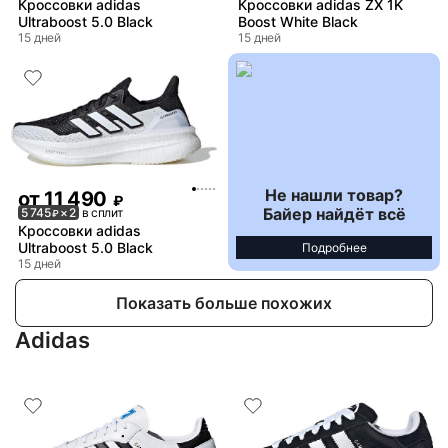
Кроссовки adidas
Кроссовки adidas ZX 1K
Ultraboost 5.0 Black
Boost White Black
15 дней
15 дней
Не нашли товар?
от
11 490
₽
Байер найдёт всё
5 745
× 2
в сплит
₽
Кроссовки adidas
Ultraboost 5.0 Black
Подробнее
15 дней
Показать больше похожих
Adidas