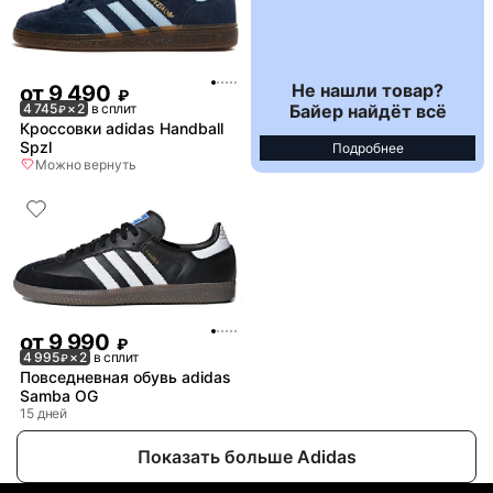
Не нашли товар?
от
9 490
₽
Байер найдёт всё
4 745
× 2
в сплит
₽
Кроссовки adidas Handball
Spzl
Подробнее
Можно вернуть
от
9 990
₽
4 995
× 2
в сплит
₽
Повседневная обувь adidas
Samba OG
15 дней
Показать больше Adidas