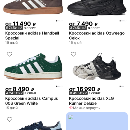
от
11 490
от
7 490
₽
₽
5 745
× 2
в сплит
3 745
× 2
в сплит
₽
₽
Кроссовки adidas Handball
Кроссовки adidas Ozweego
Spezial
Celox
15 дней
15 дней
от
8 490
от
16 990
₽
₽
4 245
× 2
в сплит
8 495
× 2
в сплит
₽
₽
Кроссовки adidas Campus
Кроссовки adidas XLG
00S Green White
Runner Deluxe
15 дней
Можно вернуть