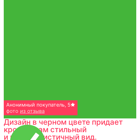
Анонимный покупатель
,
5
фото
из отзыва
Дизайн в черном цвете придает
кроссовкам стильный
и минималистичный вид.