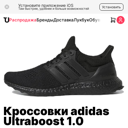
Установите приложение iOS
Установить
Там быстрее, удобнее и больше возможностей
Распродажа
Бренды
Доставка
Лукбук
Обувь
Одежда
Ак
Кроссовки adidas
Ultraboost 1.0