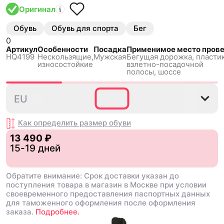
Оригинал
Обувь
Обувь для спорта
Бег
0
Артикул
Особенности
Посадка
Применимое место пров
HQ4199
Нескользящиe,
Мужская
Бегущая дорожка,
пласти
износостойкие
взлетно-посадочной
полосы, шоссе
39⅓
40
40⅔
41⅓
42
EU
Как определить размер
обуви
13 490 ₽
15-19 дней
Обратите внимание: Срок доставки указан до
поступления товара в магазин в Москве при условии
своевременного предоставления паспортных данных
для таможенного оформления после оформления
заказа.
Подробнее.