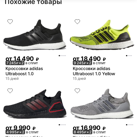
Похожие товары
от
14 490
от
18 490
₽
₽
7 245
× 2
в сплит
9 245
× 2
в сплит
₽
₽
Кроссовки adidas
Кроссовки adidas
Ultraboost 1.0
Ultraboost 1.0 Yellow
15 дней
15 дней
от
9 990
от
16 990
₽
₽
4 995
× 2
в сплит
8 495
× 2
в сплит
₽
₽