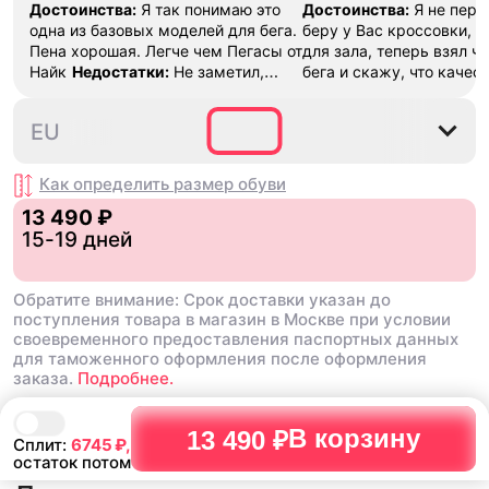
Достоинства:
Я так понимаю это
Достоинства:
Я не перв
одна из базовых моделей для бега.
беру у Вас кроссовки, д
Пена хорошая. Легче чем Пегасы от
для зала, теперь взял ч
Найк
Недостатки:
Не заметил,
бега и скажу, что качест
пока все хорошо
Комментарий:
буду и дальше делать за
Тренируюсь две недели, ничего не
спасибо!!!
Недостатки:
39⅓
40
40⅔
41⅓
42
EU
натерло
Нету
Комментарий:
Ого
советую, хорошее качес
товара!!!
Как определить размер
обуви
13 490 ₽
15-19 дней
Обратите внимание: Срок доставки указан до
поступления товара в магазин в Москве при условии
своевременного предоставления паспортных данных
для таможенного оформления после оформления
заказа.
Подробнее.
В корзину
13 490 ₽
Сплит:
6745
₽,
остаток потом