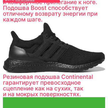
и комфортное прилегание к ноге.
Подошва Boost способствует
отличному возврату энергии при
каждом шаге.
Резиновая подошва Continental
гарантирует превосходное
сцепление как на сухих, так
и на мокрых поверхностях.