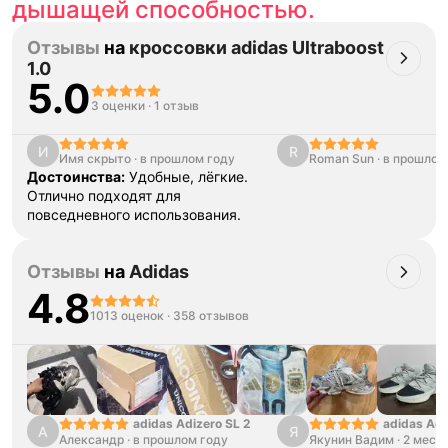
дышащей способностью.
Отзывы
на
кроссовки adidas Ultraboost
1.0
5.0
3 оценки
·
1 отзыв
И
R
Имя скрыто
·
в прошлом году
Roman Sun
·
в прошлом
Достоинства:
Удобные, лёгкие.
Отлично подходят для
повседневного использования.
Отзывы
на
Adidas
4.8
1013 оценок
·
358 отзывов
adidas Adizero SL 2
adidas Adi
А
Я
Александр
·
в прошлом году
Якунин Вадим
13
·
2 меся