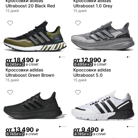
Кроссовки adidas
Кроссовки adidas
Ultraboost 20 Black Red
Ultraboost 1.0 Grey
15 дней
15 дней
от
18 490
от
12 990
₽
₽
9 245
× 2
в сплит
6 495
× 2
в сплит
₽
₽
Кроссовки adidas
Кроссовки adidas
Ultraboost Green Brown
Ultraboost 5.0
15 дней
15 дней
от
13 490
от
9 490
₽
₽
6 745
× 2
в сплит
4 745
× 2
в сплит
₽
₽