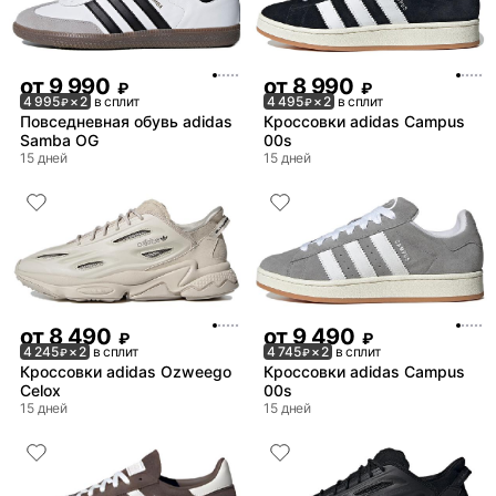
от
9 990
от
8 990
₽
₽
4 995
× 2
в сплит
4 495
× 2
в сплит
₽
₽
Повседневная обувь adidas
Кроссовки adidas Campus
Samba OG
00s
15 дней
15 дней
от
8 490
от
9 490
₽
₽
4 245
× 2
в сплит
4 745
× 2
в сплит
₽
₽
Кроссовки adidas Ozweego
Кроссовки adidas Campus
Celox
00s
15 дней
15 дней