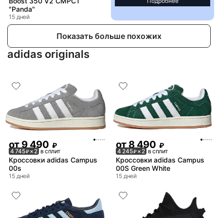
Boost 350 V2 CMPCT
Подробнее
"Panda"
15 дней
Показать больше похожих
adidas originals
от
9 490
от
8 490
₽
₽
4 745
× 2
в сплит
4 245
× 2
в сплит
₽
₽
Кроссовки adidas Campus
Кроссовки adidas Campus
00s
00S Green White
15 дней
15 дней