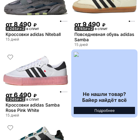
от
8 490
от
9 490
₽
₽
4 245
× 2
в сплит
4 745
× 2
в сплит
₽
₽
Кроссовки adidas Niteball
Повседневная обувь adidas
15 дней
Samba
15 дней
Не нашли товар?
от
6 490
₽
Байер найдёт всё
3 245
× 2
в сплит
₽
Кроссовки adidas Samba
Rose Pink White
Подробнее
15 дней