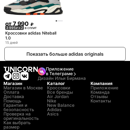
от
7 990
₽
3 995
× 2
в сплит
₽
Кроссовки adidas Niteball
1.0
15 дней
Показать больше adidas originals
Приложение
в Телеграме
Дизайн Ильи Бирмана
Магазин
Каталог
Компания
Магазин в Москве
Кроссовки
Приложение
Оплата
Все бренды
Команда
Доставка
Air Jordan
Отзывы
Помощь
Nike
Контакты
Гарантия и
New Balance
безопасность
Adidas
Проверка на
Asics
оригинальность
Как выбрать
размер