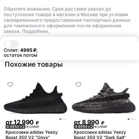
Обратите внимание: Срок доставки указан до
поступления товара в магазин в Москве при условии
своевременного предоставления паспортных данных
для таможенного оформления после оформления
заказа.
Подробнее.
В корзину
9 990 ₽
Сплит:
4995
₽,
остаток потом
Похожие товары
от
12 990
от
8 990
₽
₽
6 495
× 2
в сплит
4 495
× 2
в сплит
₽
₽
Кроссовки adidas Yeezy
Кроссовки adidas Yeezy
Boost 350 V2 "Onyx"
Boost 350 V2 "Dark Salt"