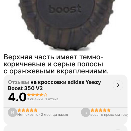
Верхняя часть имеет темно-
коричневые и серые полосы
с оранжевыми вкраплениями.
Отзывы
на
кроссовки adidas Yeezy
Boost 350 V2
4.0
3 оценки
·
1 отзыв
И
в
Имя скрыто
·
2 месяца назад
вова
·
в прошлом году