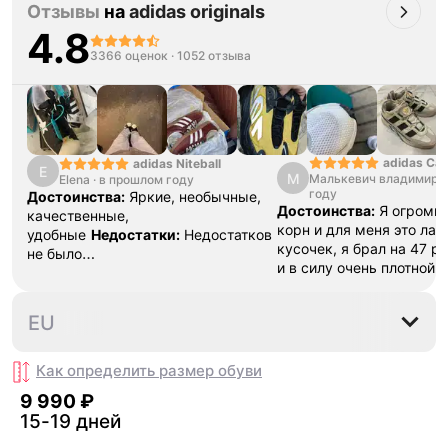
Отзывы
на
adidas originals
4.8
3366 оценок
·
1052 отзыва
adidas Ca
adidas Niteball
E
М
Малькевич владимир
·
Elena
·
в прошлом году
году
Достоинства:
Яркие, необычные,
Достоинства:
Я огромн
качественные,
корн и для меня это ла
удобные
Недостатки:
Недостатков
кусочек, я брал на 47 р
не было
и в силу очень плотной 
обнаружено
Комментарий:
Очень
разносить , вещь как дл
удобные, пришли быстро, хорошо
топ , наклейки ,шнурки 
упаковано
36
36⅔
37⅓
38
38⅔
EU
все в коробке .Это клас
даже не смотря на свою
стоит того
Недостатки:
Как определить размер
обуви
замша , это все ,но это 
9 990 ₽
времени
Комментарий:
15-19 дней
фанатов это пушка , бер
пожалеете