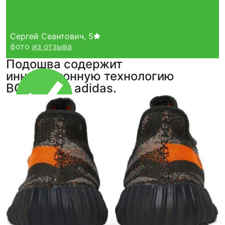
Сергей Сеантович
,
5
фото
из отзыва
Подошва содержит
инновационную технологию
BOOST™ от adidas.
Тройная гарантия
оригинальности
Товар сертифицирован и опломбирован.
Проверяем на оригинальность
по 16 параметрам.
Если придёт подделка — вернём деньги
в трёхкратном размере.
Как мы провеяем товары