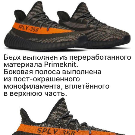
Анонимный покупатель
вова
,
5
,
5
Верх выполнен из переработанного
фото
фото
из отзыва
из отзыва
материала Primeknit.
Боковая полоса выполнена
из пост-окрашенного
монофиламента, вплетённого
в верхнюю часть.