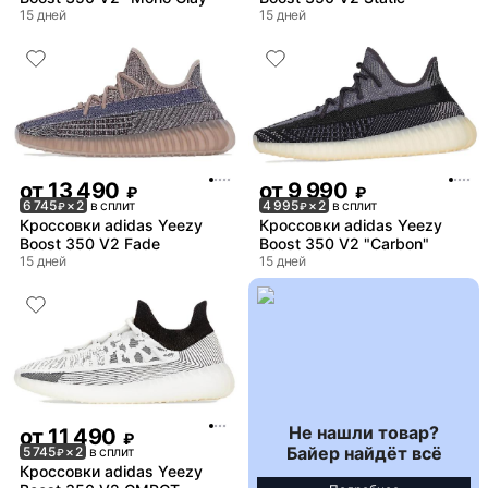
15 дней
15 дней
от
13 490
от
9 990
₽
₽
6 745
× 2
в сплит
4 995
× 2
в сплит
₽
₽
Кроссовки adidas Yeezy
Кроссовки adidas Yeezy
Boost 350 V2 Fade
Boost 350 V2 "Carbon"
15 дней
15 дней
Не нашли товар?
от
11 490
₽
Байер найдёт всё
5 745
× 2
в сплит
₽
Кроссовки adidas Yeezy