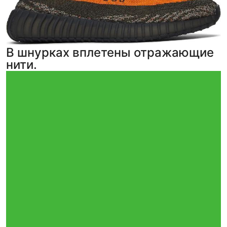
В шнурках вплетены отражающие
нити.