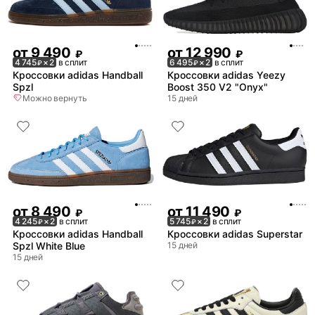
от
9 490
от
12 990
₽
₽
4 745
× 2
в сплит
6 495
× 2
в сплит
₽
₽
Кроссовки adidas Handball
Кроссовки adidas Yeezy
Spzl
Boost 350 V2 "Onyx"
Можно вернуть
15 дней
от
8 490
от
11 490
₽
₽
4 245
× 2
в сплит
5 745
× 2
в сплит
₽
₽
Кроссовки adidas Handball
Кроссовки adidas Superstar
Spzl White Blue
15 дней
15 дней