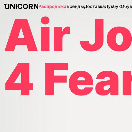
Распродажа
Бренды
Доставка
Лукбук
Обув
Air J
4 Fea