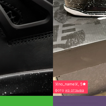
☠️no_name☠️
,
5
фото
из отзыва