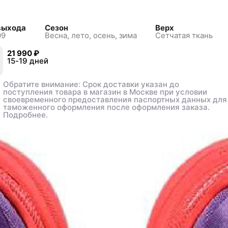
выхода
Сезон
Верх
09
Весна, лето, осень, зима
Сетчатая ткань
21 990 ₽
21 990 ₽
4
4
15-19 дней
15-19 дней
45
45
Обратите внимание: Срок доставки указан до
Обратите внимание: Срок доставки указан до
поступления товара в магазин в Москве при условии
поступления товара в магазин в Москве при условии
своевременного предоставления паспортных данных для
своевременного предоставления паспортных данных для
таможенного оформления после оформления заказа.
таможенного оформления после оформления заказа.
Подробнее.
Подробнее.