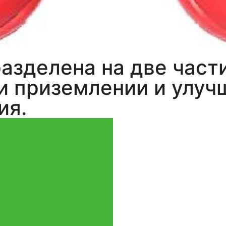
азделена на две част
и приземлении и улуч
ия.