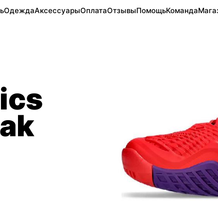
ь
Одежда
Аксессуары
Оплата
Отзывы
Помощь
Команда
Мага
ics
vak