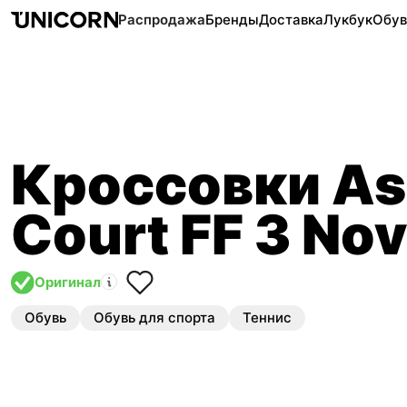
Распродажа
Бренды
Доставка
Лукбук
Обув
Кроссовки As
Court FF 3 No
Оригинал
Обувь
Обувь для спорта
Теннис