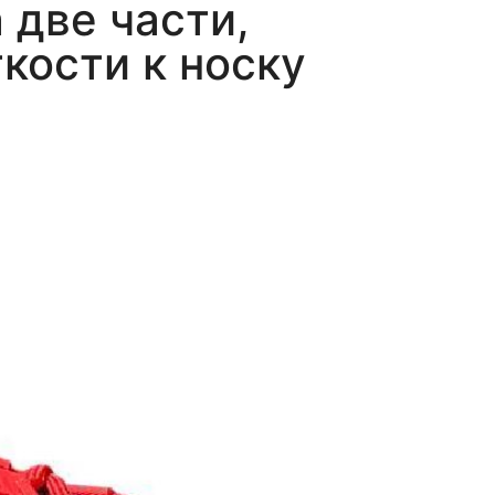
 две части,
кости к носку