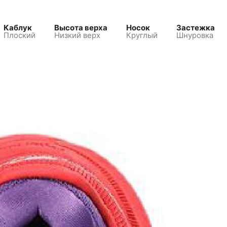
Каблук
Высота верха
Носок
Застежка
Плоский
Низкий верх
Круглый
Шнуровка
В корзину
21 990 ₽
Сплит:
10995
₽,
остаток потом