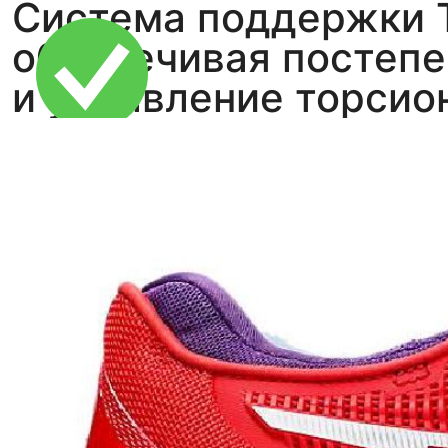
Система поддержки Tw
обеспечивая постепе
и управление торсио
Тройная гарантия
оригинальности
Товар сертифицирован и опломбирован.
Проверяем на оригинальность
по 16 параметрам.
Если придёт подделка — вернём деньги
в трёхкратном размере.
Как мы провеяем товары